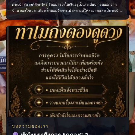
กระเป๋าสตางค์ดักทรัพย์ จัดอย่างไรให้เงินอยู่เป็นระเบียบ ก่อนออกจาก
บ้าน ลองใช้เวลาเพียงเล็กน้อยจัดกระเป๋าสตางค์ให้สะอาดและเป็นระเบียบ
ตามความเชื่อถือว่าเป็นการเปิดทางรับพลังการเงินที่ดี • เก็บแบงก์ขวัญถุง
แยกไว้ ไม่ควรนำออกมาใช้ • เรียงธนบัตรไปในทิศทางเดียวกัน โดยหัน
หัวแบงก์เข้าด้านใน • นำใบเสร็จ บิลเ
บทความของเรา