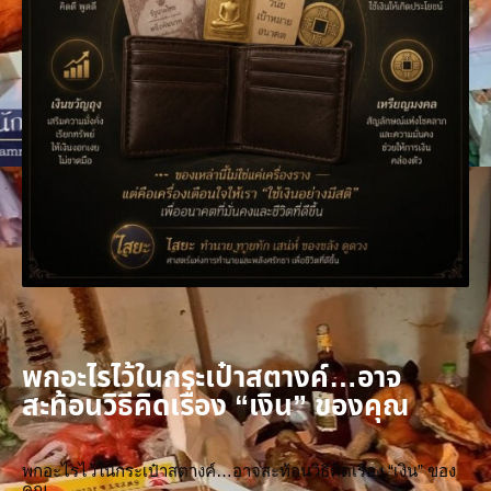
พกอะไรไว้ในกระเป๋าสตางค์…อาจ
สะท้อนวิธีคิดเรื่อง “เงิน” ของคุณ
พกอะไรไว้ในกระเป๋าสตางค์…อาจสะท้อนวิธีคิดเรื่อง “เงิน” ของ
คุณ