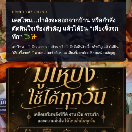
บทความของเรา
เคยไหม…กำลังจะออกจากบ้าน หรือกำลัง
ตัดสินใจเรื่องสำคัญ แล้วได้ยิน “เสียงจิ้งจก
ทัก”
เคยไหม…กำลังจะออกจากบ้าน หรือกำลังตัดสินใจเรื่องสำคัญ แล้วได้ยิน
“เสียงจิ้งจกทัก” ตามความเชื่อโบราณ เสียงจิ้งจกทักเปรียบเสมือนสัญญาณ
เตือนให้เราหยุดคิด ทบทวน และมีสติก่อนลงมือทำ บางครั้งอาจเป็นลาง
บอกเหตุ ทั้งเรื่องดีและเรื่องที่ควรระวัง แต่ไม่ว่าจะเชื่อมากน้อยเพียงใด สิ่ง
สำคัญที่สุดคือ “อย่าประมาท” แ