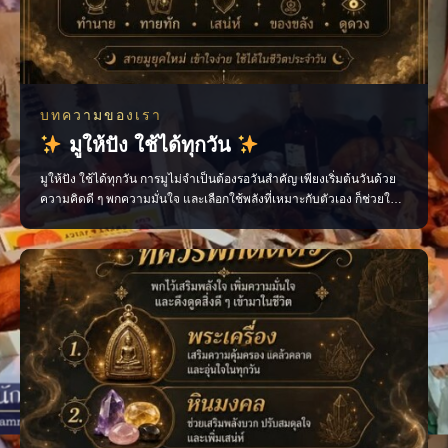
บทความของเรา
มูให้ปัง ใช้ได้ทุกวัน
มูให้ปัง ใช้ได้ทุกวัน การมูไม่จำเป็นต้องรอวันสำคัญ เพียงเริ่มต้นวันด้วย
ความคิดดี ๆ พกความมั่นใจ และเลือกใช้พลังที่เหมาะกับตัวเอง ก็ช่วยให้
ชีวิตประจำวันไหลลื่นขึ้นได้ ไม่ว่าจะเป็นเรื่องงาน การเงิน ความรัก หรือ
โอกาสใหม่ ๆ ทุกอย่างเริ่มต้นได้จาก “พลังใจ” ของเราเอง ติดตามเรื่องราว
สายมูแบบเข้าใจง่าย พร้อ