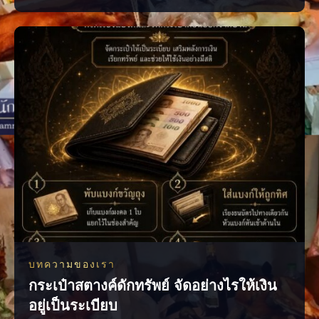
ใช้คำพูดอย่างเหมาะสม น้ำเสียงนุ่มนวล และมีความจริงใจ หลักง่าย ๆ ที่
นำไปใช้ได้จริง พูดดีโดยไม่เสแสร้ง ชื่นชมอย่างจริงใจ รับฟังให้มาก และ
พูดให้พอดี เพียงเปลี่ยนวิธีสื่อสาร บรร
บทความของเรา
กระเป๋าสตางค์ดักทรัพย์ จัดอย่างไรให้เงิน
อยู่เป็นระเบียบ