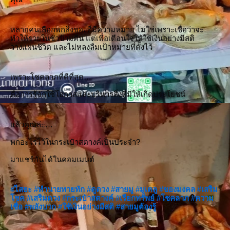
หลายคนเลือกพกสิ่งของที่มีความหมาย ไม่ใช่เพราะเชื่อว่าจะ
ทำให้รวยในชั่วข้ามคืน แต่เพื่อเตือนใจให้ใช้เงินอย่างมีสติ 
วางแผนชีวิต และไม่หลงลืมเป้าหมายที่ตั้งไว้
เพราะโชคลาภที่ดีที่สุด…
คือการรู้จักใช้โอกาสและบริหารสิ่งที่มีให้เกิดประโยชน์
แล้วคุณล่ะ…
พกอะไรไว้ในกระเป๋าสตางค์เป็นประจำ?
มาแชร์กันได้ในคอมเมนต์
#ไสยะ
#ทำนายทายทัก
#ดูดวง
#สายมู
#มูเตลู
#ของมงคล
#เสริม
โชค
#เสริมดวง
#กระเป๋าสตางค์
#เรียกทรัพย์
#โชคลาภ
#ความ
เชื่อ
#พลังบวก
#ใช้เงินอย่างมีสติ
#สายมูต้องรู้