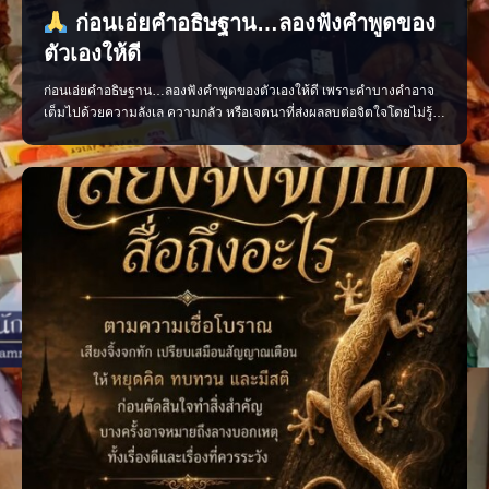
ก่อนเอ่ยคำอธิษฐาน…ลองฟังคำพูดของ
ตัวเองให้ดี
ก่อนเอ่ยคำอธิษฐาน…ลองฟังคำพูดของตัวเองให้ดี เพราะคำบางคำอาจ
เต็มไปด้วยความลังเล ความกลัว หรือเจตนาที่ส่งผลลบต่อจิตใจโดยไม่รู้
ตัว ควรอธิษฐานด้วยถ้อยคำที่ชัดเจน สุภาพ และเปี่ยมด้วยเจตนาดี เพื่อให้
ใจของเรามั่นคงและพร้อมก้าวไปสู่สิ่งที่ปรารถนา แล้วคุณเคยเผลอใช้คำ
พูดแบบไหนเวลาอธิษฐานบ้าง? #คำอธิษฐาน #พลัง