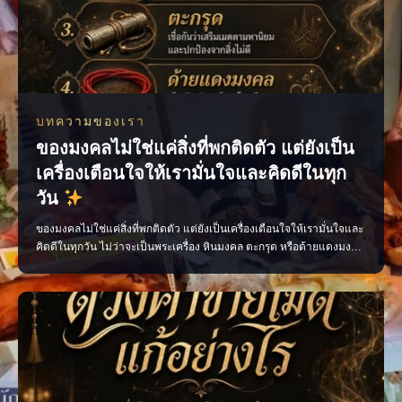
บทความของเรา
ของมงคลไม่ใช่แค่สิ่งที่พกติดตัว แต่ยังเป็น
เครื่องเตือนใจให้เรามั่นใจและคิดดีในทุก
วัน
ของมงคลไม่ใช่แค่สิ่งที่พกติดตัว แต่ยังเป็นเครื่องเตือนใจให้เรามั่นใจและ
คิดดีในทุกวัน ไม่ว่าจะเป็นพระเครื่อง หินมงคล ตะกรุด หรือด้ายแดงมงคล
เลือกสิ่งที่เหมาะกับตัวเอง พกด้วยความศรัทธา และตั้งใจทำสิ่งดี ๆ แล้ว
พลังใจดี ๆ จะค่อย ๆ ตามมา เพจ ไสยะ ทำนาย ทายทัก เสน่ห์ ของขลัง ดูด
วง #ของมงคล #ของมงคลพกติดตั