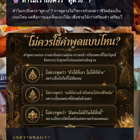
ทำไมเราถึงควร “ดูดวง” ?
ทำไมเราถึงควร “ดูดวง” ? การดูดวงไม่ใช่การกำหนดว่าชีวิตต้องเป็น
แบบไหน แต่คือการมองเห็นแนวโน้ม เพื่อช่วยให้เราเตรียมตัว เตรียมใจ
และตัดสินใจได้อย่างมีสติมากขึ้น มองเห็นจังหวะสำคัญของชีวิต วางแผน
เรื่องงาน การเงิน และความรัก เติมกำลังใจในวันที่รู้สึกสับสน ช่วยให้เดิน
หน้าต่อได้อย่างมั่นใจ เพราะเมื่อเรารู
บทความของเรา