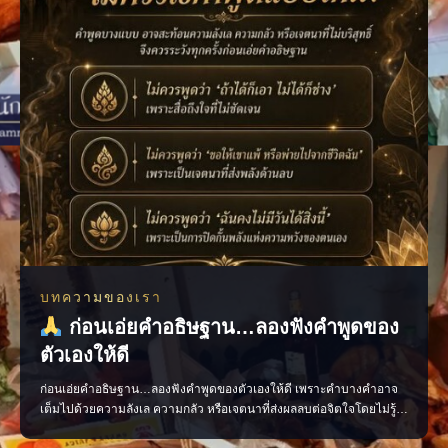
บทความของเรา
ก่อนเอ่ยคำอธิษฐาน…ลองฟังคำพูดของ
ตัวเองให้ดี
ก่อนเอ่ยคำอธิษฐาน…ลองฟังคำพูดของตัวเองให้ดี เพราะคำบางคำอาจ
เต็มไปด้วยความลังเล ความกลัว หรือเจตนาที่ส่งผลลบต่อจิตใจโดยไม่รู้
ตัว ควรอธิษฐานด้วยถ้อยคำที่ชัดเจน สุภาพ และเปี่ยมด้วยเจตนาดี เพื่อให้