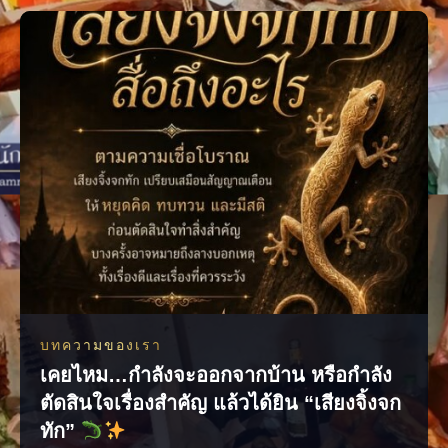
ใจของเรามั่นคงและพร้อมก้าวไปสู่สิ่งที่ปรารถนา แล้วคุณเคยเผลอใช้คำ
พูดแบบไหนเวลาอธิษฐานบ้าง? #คำอธิษฐาน #พลัง
บทความของเรา
เคยไหม…กำลังจะออกจากบ้าน หรือกำลัง
ตัดสินใจเรื่องสำคัญ แล้วได้ยิน “เสียงจิ้งจก
ทัก”