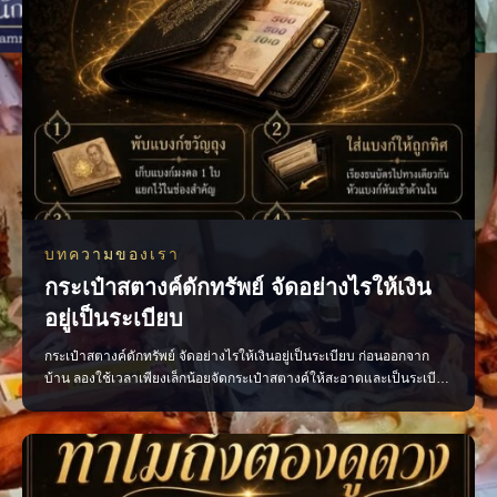
บทความของเรา
กระเป๋าสตางค์ดักทรัพย์ จัดอย่างไรให้เงิน
อยู่เป็นระเบียบ
กระเป๋าสตางค์ดักทรัพย์ จัดอย่างไรให้เงินอยู่เป็นระเบียบ ก่อนออกจาก
บ้าน ลองใช้เวลาเพียงเล็กน้อยจัดกระเป๋าสตางค์ให้สะอาดและเป็นระเบียบ
ตามความเชื่อถือว่าเป็นการเปิดทางรับพลังการเงินที่ดี • เก็บแบงก์ขวัญถุง
แยกไว้ ไม่ควรนำออกมาใช้ • เรียงธนบัตรไปในทิศทางเดียวกัน โดยหัน
หัวแบงก์เข้าด้านใน • นำใบเสร็จ บิลเ