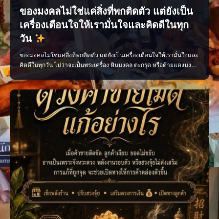
ของมงคลไม่ใช่แค่สิ่งที่พกติดตัว แต่ยังเป็น
เครื่องเตือนใจให้เรามั่นใจและคิดดีในทุก
วัน
ของมงคลไม่ใช่แค่สิ่งที่พกติดตัว แต่ยังเป็นเครื่องเตือนใจให้เรามั่นใจและ
คิดดีในทุกวัน ไม่ว่าจะเป็นพระเครื่อง หินมงคล ตะกรุด หรือด้ายแดงมงคล
เลือกสิ่งที่เหมาะกับตัวเอง พกด้วยความศรัทธา และตั้งใจทำสิ่งดี ๆ แล้ว
พลังใจดี ๆ จะค่อย ๆ ตามมา เพจ ไสยะ ทำนาย ทายทัก เสน่ห์ ของขลัง ดูด
วง #ของมงคล #ของมงคลพกติดตั