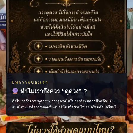
บทความของเรา
ทำไมเราถึงควร “ดูดวง” ?
ทำไมเราถึงควร “ดูดวง” ? การดูดวงไม่ใช่การกำหนดว่าชีวิตต้องเป็น
แบบไหน แต่คือการมองเห็นแนวโน้ม เพื่อช่วยให้เราเตรียมตัว เตรียมใจ
และตัดสินใจได้อย่างมีสติมากขึ้น มองเห็นจังหวะสำคัญของชีวิต วางแผน
เรื่องงาน การเงิน และความรัก เติมกำลังใจในวันที่รู้สึกสับสน ช่วยให้เดิน
หน้าต่อได้อย่างมั่นใจ เพราะเมื่อเรารู