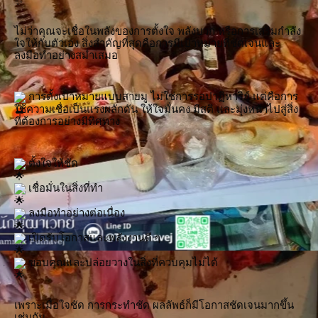
ไม่ว่าคุณจะเชื่อในพลังของการตั้งใจ พลังบวก หรือการเสริมกำลัง
ใจให้กับตัวเอง สิ่งสำคัญที่สุดคือการมีเป้าหมายที่ชัดเจนและ
ลงมือทำอย่างสม่ำเสมอ
 การตั้งเป้าหมายแบบสายมู ไม่ใช่การรอปาฏิหาริย์ แต่คือการ
ใช้ความเชื่อเป็นแรงผลักดัน ให้ใจมั่นคง มีสติ และมุ่งหน้าไปสู่สิ่ง
ที่ต้องการอย่างมีทิศทาง
 ตั้งใจให้ชัด
 เชื่อมั่นในสิ่งที่ทำ
 ลงมือทำอย่างต่อเนื่อง
 เปิดรับโอกาสและพลังงานดี ๆ
 ขอบคุณและปล่อยวางในสิ่งที่ควบคุมไม่ได้
เพราะเมื่อใจชัด การกระทำชัด ผลลัพธ์ก็มีโอกาสชัดเจนมากขึ้น
เช่นกัน