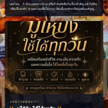
เคยไหม…กำลังจะออกจากบ้าน หรือกำลังตัดสินใจเรื่องสำคัญ แล้วได้ยิน
“เสียงจิ้งจกทัก” ตามความเชื่อโบราณ เสียงจิ้งจกทักเปรียบเสมือนสัญญาณ
เตือนให้เราหยุดคิด ทบทวน และมีสติก่อนลงมือทำ บางครั้งอาจเป็นลาง
บอกเหตุ ทั้งเรื่องดีและเรื่องที่ควรระวัง แต่ไม่ว่าจะเชื่อมากน้อยเพียงใด สิ่ง
สำคัญที่สุดคือ “อย่าประมาท” แ
บทความของเรา