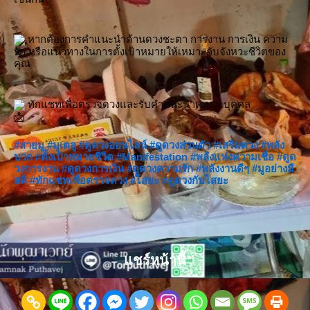
 หากต้องการคำแนะนำด้านดวงชะตา การงาน การเงิน ความ
รัก หรือแนวทางในการตั้งเป้าหมายให้เหมาะกับจังหวะชีวิตของ
คุณ
 ทักแชทเพื่อตรวจดวงและรับคำแนะนำเฉพาะบุคคล
#สายมู
#มูเตลู
#ดูดวงออนไลน์
#ดูดวงส่วนตัว
#เสริมดวง
#พลัง
บวก
#ตั้งเป้าหมายชีวิต
#Manifestation
#พลังแห่งความเชื่อ
#ดูด
วงการงาน
#ดูดวงการเงิน
#ดูดวงความรัก
#พลังงานดีๆ
#มูอย่างมี
สติ
#ทักแชทเพื่อตรวจดวง
#ไสยะ
#ดูดวงกับไสยะ
แชร์หน้านี้