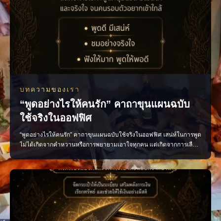
บทความของเรา
“พูดอย่างไรให้คนรัก” คาถาขุนแผนฉบับ
ใช้จริงในออฟฟิศ
“พูดอย่างไรให้คนรัก” คาถาขุนแผนฉบับใช้จริงในออฟฟิศ เสน่ห์ในการพูด
ไม่ได้เกิดจากคำหวานหรือการพยายามเอาใจทุกคน แต่เกิดจากการเลือก
ใช้คำพูดอย่างเหมาะสม น้ำเสียงนุ่มนวล และมีความจริงใจ หลักง่าย ๆ ที่
นำไปใช้ได้จริง พูดดีโดยไม่เสแสร้ง ชื่นชมอย่างจริงใจ รับฟังให้มาก และ
พูดให้พอดี เพียงเปลี่ยนวิธีสื่อสาร บรร