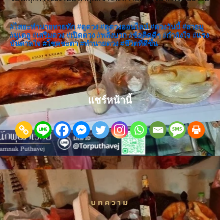
#ไสยะทำนายทายทัก
#ดูดวง
#ดูดวงออนไลน์
#ดวงวันนี้
#สายมู
#มูเตลู
#เสริมดวง
#เปิดดวง
#พลังบวก
#ข้อคิดดีๆ
#กำลังใจ
#แรง
บันดาลใจ
#โชคชะตา
#ทำนายดวง
#ชีวิตที่ดีขึ้น
แชร์หน้านี้
บทความ