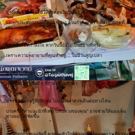
บางครั้งชีวิตก็ไม่ได้ให้คำตอบในวันที่เราต้องการ
แต่ทุกประสบการณ์ที่ผ่านเข้ามา ล้วนกำลังพาเราเดินไปในจุดที่
เหมาะสมที่สุด
อย่าเพิ่งหมดกำลังใจ หากวันนี้ยังไม่เป็นอย่างที่หวัง
เพราะความพยายามที่คุณทำอยู่… ไม่มีวันสูญเปล่า
จงเชื่อในเส้นทางของตัวเอง
และเปิดใจรับสิ่งดี ๆ ที่กำลังเดินเข้ามา
หากช่วงนี้คุณรู้สึกสับสน ไม่แน่ใจว่าควรเดินต่อทางไหน
บางครั้ง “คำแนะนำที่เหมาะกับดวงของคุณ” อาจช่วยให้มองเห็น
ทางออกได้ชัดขึ้น
ขอให้ทุกก้าวของวันนี้ พาคุณเข้าใกล้ความสำเร็จมากกว่าเมื่อวาน