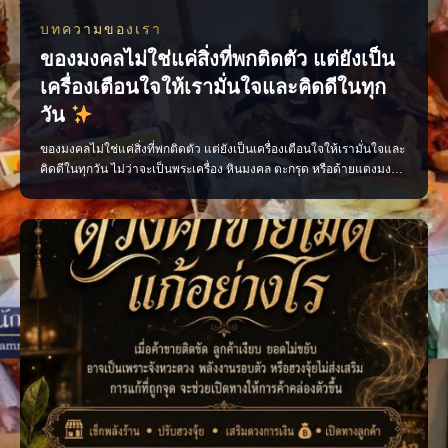
บทความของเรา
ของมงคลไม่ใช่แค่สิ่งที่พกติดตัว แต่ยังเป็น
เครื่องเตือนใจให้เรามั่นใจและคิดดีในทุก
วัน
ของมงคลไม่ใช่แค่สิ่งที่พกติดตัว แต่ยังเป็นเครื่องเตือนใจให้เรามั่นใจและ
คิดดีในทุกวัน ไม่ว่าจะเป็นพระเครื่อง หินมงคล ตะกรุด หรือด้ายแดงมงคล
เลือกสิ่งที่เหมาะกับตัวเอง พกด้วยความศรัทธา และตั้งใจทำสิ่งดี ๆ แล้ว
พลังใจดี ๆ จะค่อย ๆ ตามมา เพจ ไสยะ ทำนาย ทายทัก เสน่ห์ ของขลัง ดูด
วง #ของมงคล #ของมงคลพกติดตั