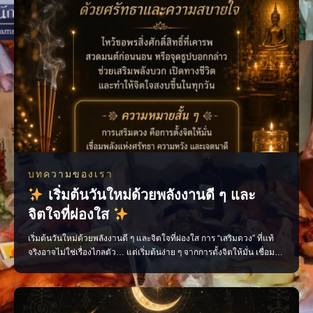
บทความของเรา
เริ่มต้นวันใหม่ด้วยพลังงานดี ๆ และ
จิตใจที่ผ่องใส
เริ่มต้นวันใหม่ด้วยพลังงานดี ๆ และจิตใจที่ผ่องใส การ “เสริมดวง” ที่แท้
จริงอาจไม่ใช่เรื่องไกลตัว… แต่เริ่มต้นง่าย ๆ จากการตั้งจิตให้มั่น เชื่อม
โยงพลังแห่งความศรัทธา ความหวัง และเจตนาดี เพื่อดึงดูดสิ่งดี ๆ เข้ามา
ในชีวิต ไม่ว่าจะเป็นการไหว้ขอพรสิ่งศักดิ์สิทธิ์ที่คุณเคารพ การสวดมนต์สั้