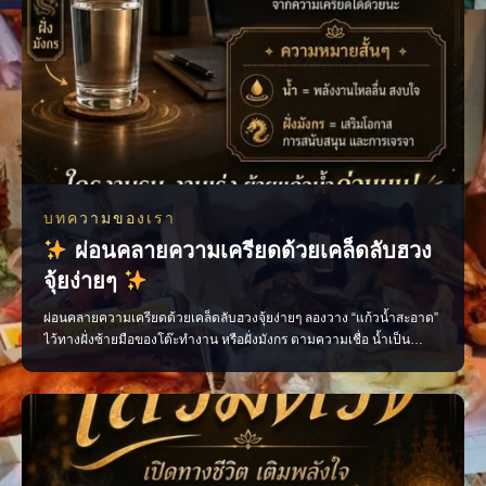
บทความของเรา
ผ่อนคลายความเครียดด้วยเคล็ดลับฮวง
จุ้ยง่ายๆ
ผ่อนคลายความเครียดด้วยเคล็ดลับฮวงจุ้ยง่ายๆ ลองวาง “แก้วน้ำสะอาด”
ไว้ทางฝั่งซ้ายมือของโต๊ะทำงาน หรือฝั่งมังกร ตามความเชื่อ น้ำเป็น
ตัวแทนของพลังงานที่ไหลลื่น ช่วยเสริมความราบรื่นในการเจรจา เพิ่ม
โอกาสได้รับการสนับสนุน และสร้างบรรยากาศสงบระหว่างทำงาน ใคร
ช่วงนี้งานรุม งานเร่ง หรือเจรจาไม่ลงตัว…ลองย้ายแก้