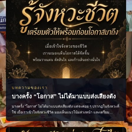
บทความของเรา
บางครั้ง “โอกาส” ไม่ได้มาแบบส่งเสียงดัง
บางครั้ง “โอกาส” ไม่ได้มาแบบส่งเสียงดัง แต่จะค่อย ๆ ปรากฏในจังหวะที่
ใช่ เมื่อเราเข้าใจจังหวะชีวิต มองเห็นแนวโน้มล่วงหน้า และเตรียม
ตัวอย่างมีสติ การตัดสินใจก็จะชัดเจนขึ้น พร้อมรับโอกาสใหม่ ๆ ด้วย
ความมั่นใจ เปิดมุมมองชีวิต ผ่านการทำนายและคำแนะนำที่ช่วยให้คุณ
วางแผนได้อย่างรอบคอบ ไสยะ ทำนาย ทายทัก เสน่ห