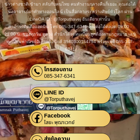
ชาวต่างชาติเข้ามา สลับกับคนไทย คนทำงานกลางคืนก็เยอะ คุณต่อได้
ขออาจารย์มาทำทางออนไลน์ เป็นสื่อกลางระหว่างศิษย์ทั่วโลก ผ่าน
LineOA ID : @Torputhavej อันเดียวเท่านั้น
สามารถติดต่อแอดมิน โทร 085-347-6341 คุณต่อได้ตลอด 09:00 -
21:00 น. ของทุกวัน ดูดวง สำนักได้จดทะเบียนถูกต้องตามกฎหมาย เลข
ทะเบียนพาณิชย์อิเล็กทรอนิกส์ 3940300154794 พร้อมเพย์ 085-347-
6341
โทรสอบถาม
085-347-6341
LINE ID
@Torputhavej
Facebook
ไสยะ พุฒาเวทย์
ส่งข้อความ