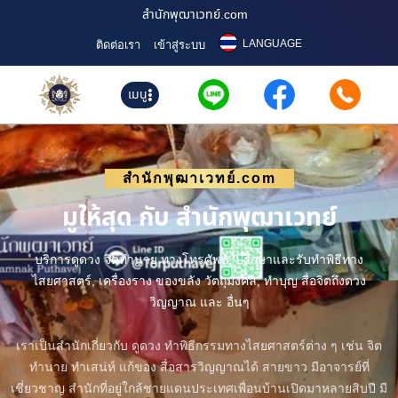
สำนักพุฒาเวทย์.com
LANGUAGE
ติดต่อเรา
เข้าสู่ระบบ
เมนู
สำนักพุฒาเวทย์.com
มูให้สุด กับ สำนักพุฒาเวทย์
บริการดูดวง จิตทำนาย ทางโทรศัพท์, ปรึกษาและรับทำพิธีทาง
ไสยศาสตร์, เครื่องราง ของขลัง วัตถุมงคล, ทำบุญ สื่อจิตถึงดวง
วิญญาณ และ อื่นๆ
เราเป็นสำนักเกี่ยวกับ ดูดวง ทำพิธีกรรมทางไสยศาสตร์ต่าง ๆ เช่น จิต
ทำนาย ทำเสน่ห์ แก้ของ สื่อสารวิญญาณได้ สายขาว มีอาจารย์ที่
เชี่ยวชาญ สำนักที่อยู่ใกล้ชายแดนประเทศเพื่อนบ้านเปิดมาหลายสิบปี มี