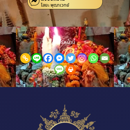
ไสยะ พุฒาเวทย์
แชร์หน้านี้