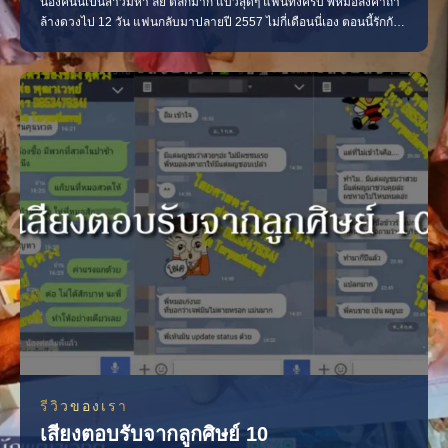
น้องคนนี้เป็นสาวมหา’ลัย ตลกมาก แบ้วสุดๆ แฟนทิ้งครับ พี่หมอลงคาถา
ล้างดวงไป 12 วัน แฟนกลับมาปลายปี 2557 ไม่กี่เดือนนี่เอง ตอนนี้รักกัน
ดีอยู่ เริ่มโดยการรับพร รับศีลต่างๆ ตามขั้นตอน นะครับ “รู้เยอะๆ ไว้จะได้
ไม่โง่ ถ้าฟังแต่โปเตโต้ ถึงมีรักแท้ ก็ดูแล้วไม่ได้” 55555555+ คาถาจะ
ทำให้เรารู้ความจริงไปเอง หล
รีวิวของเรา
เสียงตอบรับจากลูกศิษย์ 10