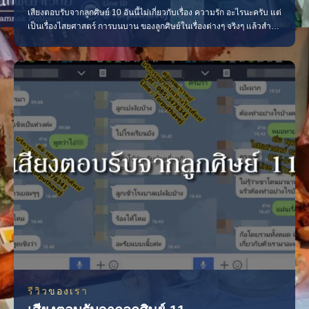
เสียงตอบรับจากลูกศิษย์ 10 อันนี้ไม่เกี่ยวกับเรื่อง ความรัก อะไรนะครับ แต่
เป็นเรื่องไสยศาสตร์ การบนบาน ของลูกศิษย์ในเรื่องต่างๆ จริงๆ แล้วสำนัก
พุฒาเวทย์ นั้น มีพิธีไสยศาสตร์ที่หลากหลาย มากมาย ไม่ใช่แค่เรื่อง รักๆ
ไคร่ๆ นะครับ ศิษย์ คนนี้กราบหมอบนกับทวดเรื่องขอ วีซ่าไป USA เพราะ
เพื่อนเธอไปทำเท่าไหร่ก
รีวิวของเรา