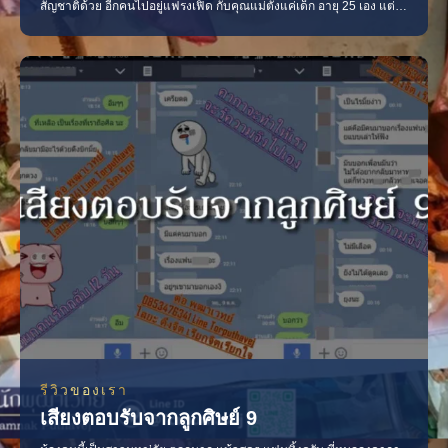
สัญชาติด้วย อีกคนไปอยู่แฟรงเฟิด กับคุณแม่ตั้งแค่เด็ก อายุ 25 เอง แต่
เธอแรงงงง มาก 5555 เด็กทุกเธอเจอเว็บต่อเลยมาดูดวงทำพิธี แล้วแม่น
มาก จึงแนะนำเพื่อนเธอมาให้อีก เพราะช่วงนั้นเพื่อนเธอเลิกกับแฟน ตีกับ
แฟนแขนหักเข้าเฝือกกันเลย จะแจ้งตำร
รีวิวของเรา
เสียงตอบรับจากลูกศิษย์ 9