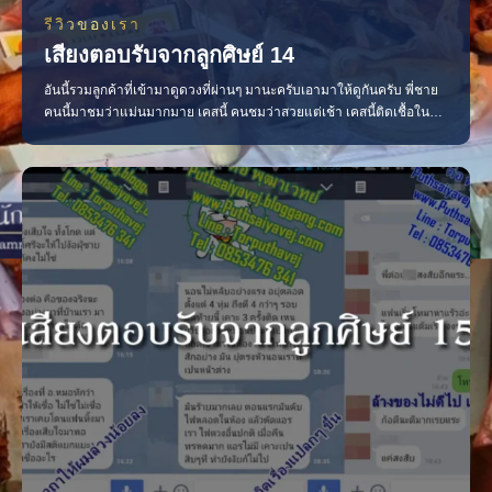
รีวิวของเรา
เสียงตอบรับจากลูกศิษย์ 14
อันนี้รวมลูกค้าที่เข้ามาดูดวงที่ผ่านๆ มานะครับเอามาให้ดูกันครับ พี่ชาย
คนนี้มาชมว่าแม่นมากมาย เคสนี้ คนชมว่าสวยแต่เช้า เคสนี้ติดเชื้อใน
เลือด แถมยังโดนของอีก เคสนี้ชมเราว่า แม่นสุดยอด ครับ ถ้าไม่ทำอะไร
ผิดก็จะดี คาถาเริ่มเข้า แต่ลูกค้าบางคนก็หายๆ ไป เคสนี้ พวกผู้หญิง พอดู
ดวงเสดยังไม่ทันไรเลย ไปบอกเพื่อ