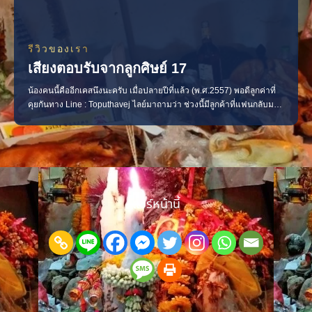
รีวิวของเรา
เสียงตอบรับจากลูกศิษย์ 17
น้องคนนี้คืออีกเคสนึงนะครับ เมื่อปลายปีที่แล้ว (พ.ศ.2557) พอดีลูกค่าที่
คุยกันทาง Line : Toputhavej ไลย์มาถามว่า ช่วงนี้มีลูกค้าที่แฟนกลับมา
บ้างไหมเพราะใน “เสียงตอบรับจากลูกศิษย์” ไม่ได้อัพเด็ตเลย แหมๆๆๆ จัด
ไปอีกคน น้องคนนี้….. เธอต้องล้างสิ่งไม่ดีออกไปจากดวงเธอก่อน ตามที่พี่
หมอทำนายไว้นะครับ เมื่อสิ
แชร์หน้านี้