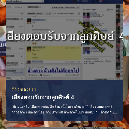
รีวิวของเรา
เสียงตอบรับจากลูกศิษย์ 4
(มีต่อนะครับ เนืองจากสองปีกว่ามานี้เว็บเราดังมาก^^ เรื่องไสยศาสตร์
การดูดวง) น้องคนนี้อยู่ ต่างประเทศ ล้างดวงไปแฟนกลับมา แล้วตัดสิน
ใจมาอยู่ด้วยกัน (ตั้งแต่มีแฟนมายังไม่เคยอยู่ กินกับใครเลย 555) พอตัว
เองแฟนดีขึ้นก็แนะนำเพื่อนๆ มา ของดีต้องบอกต่อ 555 เพื่อนของน้องคน