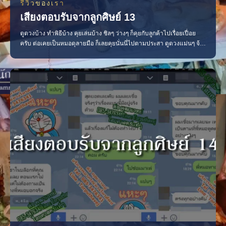
รีวิวของเรา
เสียงตอบรับจากลูกศิษย์ 13
ดูดวงบ้าง ทำพิธีบ้าง คุยเล่นบ้าง ชิลๆ ว่างๆ ก็คุยกับลูกค้าไปเรื่อยเปื่อย
ครับ ต่อเคยเป็นหมอดุลายมือ ก็เลยคุยนั่นนี่ไปตามประสา ดูดวงแม่นๆ จ้า
ลูกค้าชม ดูดวง แฟนโดนของ มากมายจริงๆ ที่ดูดวงมา……….. แม่นหมด
แม่นทุกเรื่อง แม่นจนขนลุก แม่นจนลืมถาม มีที่นี่ที่เดียว คือ สำนักพุฒา
เวทย์