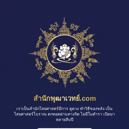
สำนักพุฒาเวทย์.com
เราเป็นสำนักไสยศาสตร์มีการ ดูดวง ทำวิธีของขลัง เป็น
ไสยศาสตร์โบราณ ตกทอดผ่านทางจิต ไม่มีในตำรา เปิดมา
หลายสิบปี