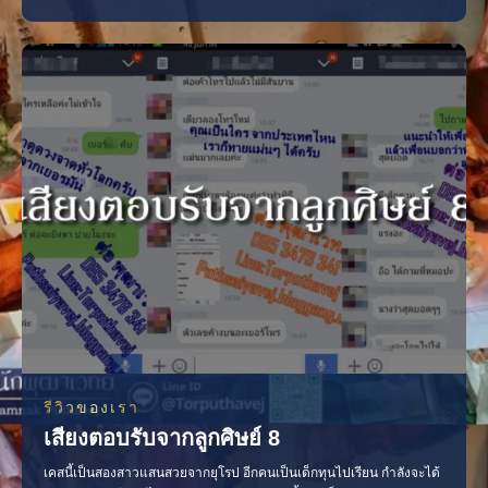
ศิษย์ เสียดายที่ไม่มีแชทให้ดูนับสิบๆ เคส เลยครับ ดูดวงให้ลูกค้าเป็นพัน
ทำพิธีสำเร็จนับ ร้อยๆ แล้วครับ เคสน้องคนนี้เป็นเด็กมหา’ลัย ชอบโทรมา
คุย โทรมาเล่า ทีละนานๆ ไอ
รีวิวของเรา
เสียงตอบรับจากลูกศิษย์ 8
เคสนี้เป็นสองสาวแสนสวยจากยุโรป อีกคนเป็นเด็กทุนไปเรียน กำลังจะได้