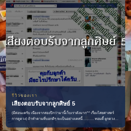
นี้มาผูกดวงกับพี่หมอด้วย พอแฟนหลง เธอ
รีวิวของเรา
เสียงตอบรับจากลูกศิษย์ 5
(มีต่อนะครับ เนืองจากสองปีกว่ามานี้เว็บเราดังมาก^^ เรื่องไสยศาสตร์
การดูดวง) ถ้าทำตามที่บอกดีๆ จะเป็นอย่างเคสนี้………. ทอมดี้ ผูกดวง
แฟนกลับมา น้องคนนี้เด็กมาก ล้างดวงบ้านโดนของ พี่หมอเสริมดวงให้
เริ่ด… ล้างของ ผูกดวง รายงานความคืบหน้า แฟนเริ่มกลับมาเระ 555 พอ