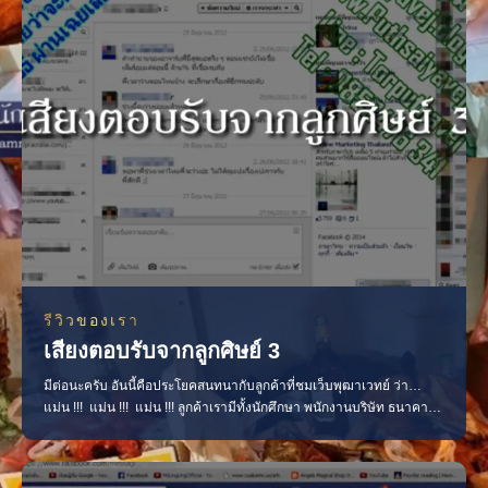
รีวิวของเรา
เสียงตอบรับจากลูกศิษย์ 3
มีต่อนะครับ อันนี้คือประโยคสนทนากับลูกค้าที่ชมเว็บพุฒาเวทย์ ว่า…
แม่น !!! แม่น !!! แม่น !!! ลูกค้าเรามีทั้งนักศึกษา พนักงานบริษัท ธนาคาร
พยาบาล หมอ วิศวะ อาจารย์มหา’ลัยทั้งลูกค้าจาก อเมริกา ยุโรป
ออสเตรเลีย จีน ญ๊่ปุ่น ฯลฯ…. ทอมตะลึง 5555+ แม่นจนต้องดูอีก ตัวเอง
โดนของแฟนทิ้งไป พี่มหอล้างของช่วยเร