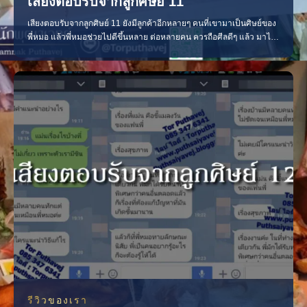
เสียงตอบรับจากลูกศิษย์ 11
เสียงตอบรับจากลูกศิษย์ 11 ยังมีลูกค้าอีกหลายๆ คนที่เขามาเป็นศิษย์ของ
พี่หมอ แล้วพี่หมอช่วยไปดีขึ้นหลาย ต่อหลายคน ควรถือศีลดีๆ แล้ว มาไถ่
ถามเรื่องของพิธีตนเองกับพี่หมอบ่อยๆ นะครับ ลงคาถาไป ยังไงก็ต้องดีขึ้น
เคสนี้ ล้างของให้แฟนแฟนดีขึ้นแต่พลาดนิดหน่อย เหอๆๆ ดูดวงไปบอกว่า
พี่หมอแป้ะมาก เคสนี้เอามาให้อ่า
รีวิวของเรา