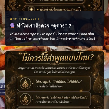
บทความของเรา
ทำไมเราถึงควร “ดูดวง” ?
ทำไมเราถึงควร “ดูดวง” ? การดูดวงไม่ใช่การกำหนดว่าชีวิตต้องเป็น
แบบไหน แต่คือการมองเห็นแนวโน้ม เพื่อช่วยให้เราเตรียมตัว เตรียมใจ
และตัดสินใจได้อย่างมีสติมากขึ้น มองเห็นจังหวะสำคัญของชีวิต วางแผน
เรื่องงาน การเงิน และความรัก เติมกำลังใจในวันที่รู้สึกสับสน ช่วยให้เดิน
หน้าต่อได้อย่างมั่นใจ เพราะเมื่อเรารู