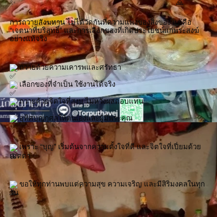
การถวายสังฆทาน ไม่ได้วัดกันที่ความแพงของสิ่งของ แต่คือ 
“เจตนาที่บริสุทธิ์” และการเลือกของที่เกิดประโยชน์แก่พระสงฆ์
อย่างแท้จริง
 ถวายด้วยความเคารพและศรัทธา
 เลือกของที่จำเป็น ใช้งานได้จริง
 ถวายด้วยจิตใจที่สงบ ไม่หวังผลตอบแทน
 อุทิศบุญกุศลให้ตนเองและผู้มีพระคุณ
 เพราะ “บุญ” เริ่มต้นจากความตั้งใจที่ดี และจิตใจที่เปี่ยมด้วย
เมตตา
 ขอให้ทุกท่านพบแต่ความสุข ความเจริญ และมีสิริมงคลในทุก
วัน