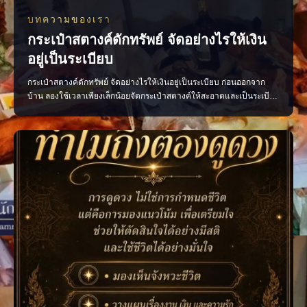
บทความของเรา
กระเป๋าสตางค์ดักทรัพย์ จัดอย่างไรให้เงิน
อยู่เป็นระเบียบ
กระเป๋าสตางค์ดักทรัพย์ จัดอย่างไรให้เงินอยู่เป็นระเบียบ ก่อนออกจาก
บ้าน ลองใช้เวลาเพียงเล็กน้อยจัดกระเป๋าสตางค์ให้สะอาดและเป็นระเบียบ
ตามความเชื่อถือว่าเป็นการเปิดทางรับพลังการเงินที่ดี • เก็บแบงก์ขวัญถุง
แยกไว้ ไม่ควรนำออกมาใช้ • เรียงธนบัตรไปในทิศทางเดียวกัน โดยหัน
หัวแบงก์เข้าด้านใน • นำใบเสร็จ บิลเ