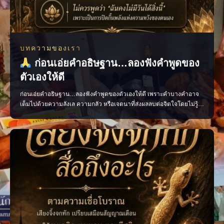
บทความของเรา
ก่อนเอ่ยคำอธิษฐาน…ลองฟังคำพูดของ
ตัวเองให้ดี
ก่อนเอ่ยคำอธิษฐาน…ลองฟังคำพูดของตัวเองให้ดี เพราะคำบางคำอาจ
เต็มไปด้วยความลังเล ความกลัว หรือเจตนาที่ส่งผลลบต่อจิตใจโดยไม่รู้
ตัว ควรอธิษฐานด้วยถ้อยคำที่ชัดเจน สุภาพ และเปี่ยมด้วยเจตนาดี เพื่อให้
ใจของเรามั่นคงและพร้อมก้าวไปสู่สิ่งที่ปรารถนา แล้วคุณเคยเผลอใช้คำ
พูดแบบไหนเวลาอธิษฐานบ้าง? #คำอธิษฐาน #พลัง