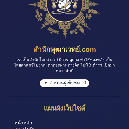
สำนักพุฒาเวทย์.com
เราเป็นสำนักไสยศาสตร์มีการ ดูดวง ทำวิธีของขลัง เป็น
ไสยศาสตร์โบราณ ตกทอดผ่านทางจิต ไม่มีในตำรา เปิดมา
หลายสิบปี
จำนวนผู้เข้าชม :
0
แผนผังเว็บไซต์
หน้าหลัก