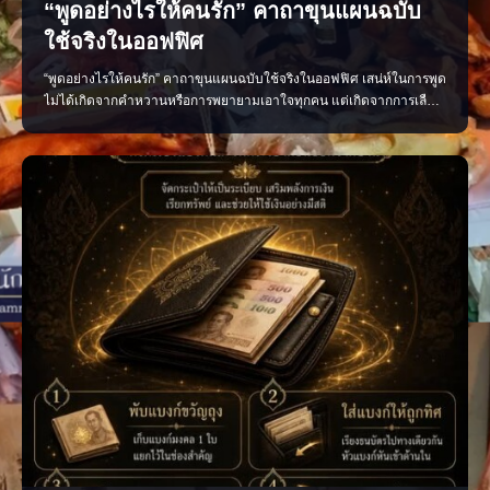
“พูดอย่างไรให้คนรัก” คาถาขุนแผนฉบับ
ใช้จริงในออฟฟิศ
“พูดอย่างไรให้คนรัก” คาถาขุนแผนฉบับใช้จริงในออฟฟิศ เสน่ห์ในการพูด
ไม่ได้เกิดจากคำหวานหรือการพยายามเอาใจทุกคน แต่เกิดจากการเลือก
ใช้คำพูดอย่างเหมาะสม น้ำเสียงนุ่มนวล และมีความจริงใจ หลักง่าย ๆ ที่
นำไปใช้ได้จริง พูดดีโดยไม่เสแสร้ง ชื่นชมอย่างจริงใจ รับฟังให้มาก และ
พูดให้พอดี เพียงเปลี่ยนวิธีสื่อสาร บรร