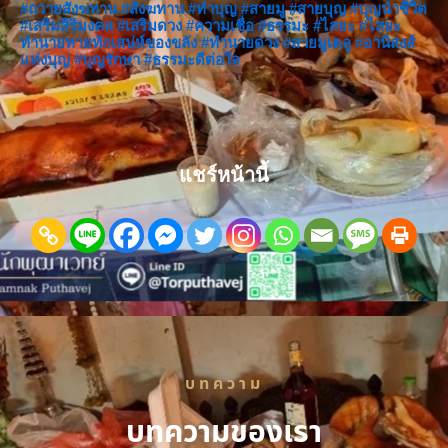
#ถวายสังฆทาน
#สังฆทาน
#ทำบุญ
#สายมู
#สายบุญ
#บุญนำชีวิต
#เสริมสิริมงคล
#เสริมดวง
#ความเชื่อ
#ธรรมะ
#ไสยะ
#ไสยะ
ทำนายทายทักเสน่ห์ของขลัง
#ทำนายดวง
#สายมูเตลู
#อานิสงส์
แห่งบุญ
#บุญรักษา
#ธรรมะดีต่อใจ
แชร์หน้านี้
บทความ
บทความของเรา