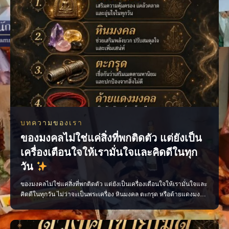
บทความของเรา
ของมงคลไม่ใช่แค่สิ่งที่พกติดตัว แต่ยังเป็น
เครื่องเตือนใจให้เรามั่นใจและคิดดีในทุก
วัน
ของมงคลไม่ใช่แค่สิ่งที่พกติดตัว แต่ยังเป็นเครื่องเตือนใจให้เรามั่นใจและ
คิดดีในทุกวัน ไม่ว่าจะเป็นพระเครื่อง หินมงคล ตะกรุด หรือด้ายแดงมงคล
เลือกสิ่งที่เหมาะกับตัวเอง พกด้วยความศรัทธา และตั้งใจทำสิ่งดี ๆ แล้ว
พลังใจดี ๆ จะค่อย ๆ ตามมา เพจ ไสยะ ทำนาย ทายทัก เสน่ห์ ของขลัง ดูด
วง #ของมงคล #ของมงคลพกติดตั