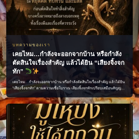
บทความของเรา
เคยไหม…กำลังจะออกจากบ้าน หรือกำลัง
ตัดสินใจเรื่องสำคัญ แล้วได้ยิน “เสียงจิ้งจก
ทัก”
เคยไหม…กำลังจะออกจากบ้าน หรือกำลังตัดสินใจเรื่องสำคัญ แล้วได้ยิน
“เสียงจิ้งจกทัก” ตามความเชื่อโบราณ เสียงจิ้งจกทักเปรียบเสมือนสัญญาณ
เตือนให้เราหยุดคิด ทบทวน และมีสติก่อนลงมือทำ บางครั้งอาจเป็นลาง
บอกเหตุ ทั้งเรื่องดีและเรื่องที่ควรระวัง แต่ไม่ว่าจะเชื่อมากน้อยเพียงใด สิ่ง
สำคัญที่สุดคือ “อย่าประมาท” แ