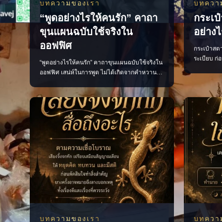
บทความของเรา
บทควา
“พูดอย่างไรให้คนรัก” คาถา
กระเป๋
ขุนแผนฉบับใช้จริงใน
อย่างไ
ออฟฟิศ
กระเป๋าสตาง
ระเบียบ ก่
“พูดอย่างไรให้คนรัก” คาถาขุนแผนฉบับใช้จริงใน
น้อยจัดกร
ออฟฟิศ เสน่ห์ในการพูด ไม่ได้เกิดจากคำหวาน
ตามความเชื
หรือการพยายามเอาใจทุกคน แต่เกิดจากการเลือก
เงินที่ดี 
ใช้คำพูดอย่างเหมาะสม น้ำเสียงนุ่มนวล และมี
มาใช้ • เร
ความจริงใจ หลักง่าย ๆ ที่นำไปใช้ได้จริง พูดดีโดย
หัวแบงก์เข
ไม่เสแสร้ง ชื่นชมอย่างจริงใจ รับฟังให้มาก และ
พูดให้พอดี เพียงเปลี่ยนวิธีสื่อสาร บรร
บทความของเรา
บทควา