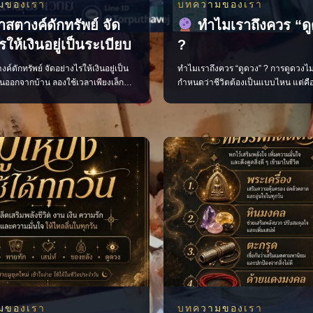
มของเรา
บทความของเรา
าสตางค์ดักทรัพย์ จัด
ทำไมเราถึงควร “ด
รให้เงินอยู่เป็นระเบียบ
?
ค์ดักทรัพย์ จัดอย่างไรให้เงินอยู่เป็น
ทำไมเราถึงควร “ดูดวง” ? การดูดวงไม
อนออกจากบ้าน ลองใช้เวลาเพียงเล็ก
กำหนดว่าชีวิตต้องเป็นแบบไหน แต่ค
ะเป๋าสตางค์ให้สะอาดและเป็นระเบียบ
เห็นแนวโน้ม เพื่อช่วยให้เราเตรียมตัว
่อถือว่าเป็นการเปิดทางรับพลังการ
และตัดสินใจได้อย่างมีสติมากขึ้น มอง
• เก็บแบงก์ขวัญถุงแยกไว้ ไม่ควรนำออก
สำคัญของชีวิต วางแผนเรื่องงาน การเ
ียงธนบัตรไปในทิศทางเดียวกัน โดยหัน
ความรัก เติมกำลังใจในวันที่รู้สึกสับสน
้าด้านใน • นำใบเสร็จ บิลเ
เดินหน้าต่อได้อย่างมั่นใจ เพราะเมื่อเร
มของเรา
บทความของเรา