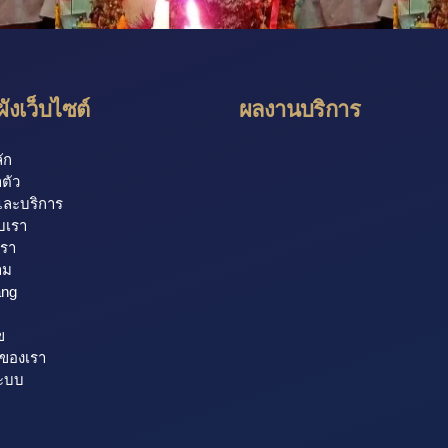
ังเว็บไซต์
ผลงานบริการ
ัก
ตัว
และบริการ
ับเรา
เรา
าม
ang
ข
รของเรา
ระบบ