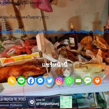
ักษาศรัทธาที่อยู่ในใจของเรา
วามเป็นสิริมงคลในทุกย่างก้าว
เสริมดวง
#สิริมงคล
#ความเชื่อ
#ศรัทธา
#พระแท้
#เครื่องราง
#ไสยะ
#ไ
แชร์หน้านี้