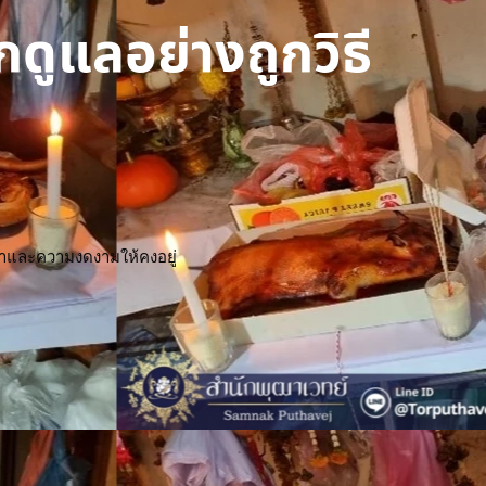
กดูแลอย่างถูกวิธี
ณค่าและความงดงามให้คงอยู่