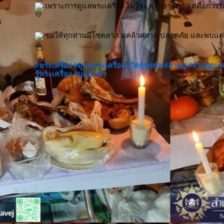
 เพราะการดูแลพระเครื่อง ไม่ใช่แค่รักษาวัตถุ แต่คือการร
 ขอให้ทุกท่านมีโชคลาภ แคล้วคลาด ปลอดภัย และพบแต่ค
#พระเครื่อง
#ดูแลพระเครื่อง
#วัตถุมงคล
#สายมู
#สายบุญ
#
รู้พระเครื่อง
#บุญรักษา