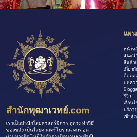
แผนผ
หน้าหล
แนะนำ
สินค้า
เกี่ยวก
ติดต่อ
บทคว
Blogg
รีวิว
เงื่อนไ
สำนักพุฒาเวทย์.com
บริกา
เข้าสู่
เราเป็นสำนักไสยศาสตร์มีการ ดูดวง ทำวิธี
ของขลัง เป็นไสยศาสตร์โบราณ ตกทอด
ผ่านทางจิต ไม่มีในตำรา เปิดมาหลายสิบปี