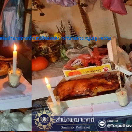
สยะทำนายทายทักเสน่ห์ของขลัง
#ทำนายดวง
#มูเตลู
#ความ