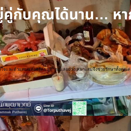
่คู่กับคุณได้นาน… หา
ี่ยวจิตใจและตัวแทนแห่งศรัทธา การดูแลอย่างเหมาะสมจึงช่วยรักษาทั้งคุ