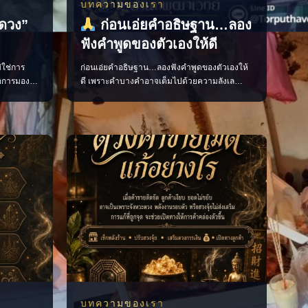
บทความของเรา
ูดวง”
ก่อนเอ่ยคำอธิษฐาน…ลอง
ฟังคำพูดของตัวเองให้ดี
่ใช่การ
ก่อนเอ่ยคำอธิษฐาน…ลองฟังคำพูดของตัวเองให้
ือการมอง
ดี เพราะคำบางคำอาจเต็มไปด้วยความลังเล
 เตรียมใจ
ความกลัว หรือเจตนาที่ส่งผลลบต่อจิตใจโดยไม่รู้
เห็นจังหวะ
ตัว ควรอธิษฐานด้วยถ้อยคำที่ชัดเจน สุภาพ และ
งิน และ
เปี่ยมด้วยเจตนาดี เพื่อให้ใจของเรามั่นคงและ
 ช่วยให้
พร้อมก้าวไปสู่สิ่งที่ปรารถนา แล้วคุณเคยเผลอใช้
ารู
คำพูดแบบไหนเวลาอธิษฐานบ้าง? #คำอธิษฐาน
#พลัง
บทความของเรา