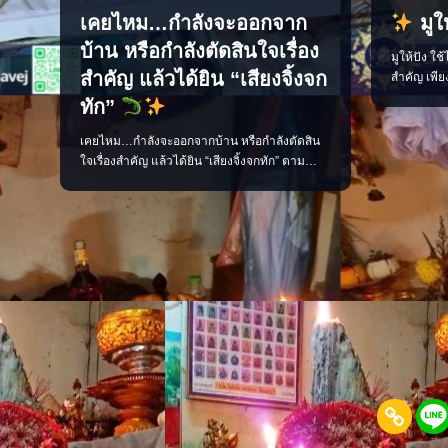
เคยไหม…กำลังจะออกจาก
มูให
บ้าน หรือกำลังตัดสินใจเรื่อง
มูให้ปัง ใช
สำคัญ แล้วได้ยิน “เสียงจิ้งจก
สำคัญ เพีย
มั่นใจ และเ
ทัก”
ชีวิตประจำว
การเงิน คว
เคยไหม…กำลังจะออกจากบ้าน หรือกำลังตัดสิน
ต้นได้จาก 
ใจเรื่องสำคัญ แล้วได้ยิน “เสียงจิ้งจกทัก” ตาม
สายมูแบบเข
ความเชื่อโบราณ เสียงจิ้งจกทักเปรียบเสมือน
สัญญาณเตือนให้เราหยุดคิด ทบทวน และมีสติ
ก่อนลงมือทำ บางครั้งอาจเป็นลางบอกเหตุ ทั้ง
เรื่องดีและเรื่องที่ควรระวัง แต่ไม่ว่าจะเชื่อมาก
น้อยเพียงใด สิ่งสำคัญที่สุดคือ “อย่าประมาท” แ