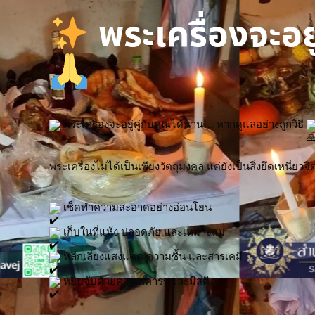
พระเครื่องจะอยู
 พระเครื่องจะอยู่คู่กับคุณได้นาน… หากดูแลอย่างถูกวิธี 
พระเครื่องไม่ได้เป็นเพียงวัตถุมงคล แต่ยังเป็นสิ่งยึดเหน
 เช็ดทำความสะอาดอย่างอ่อนโยน
 เก็บในที่แห้ง ปลอดภัย และเหมาะสม
 หลีกเลี่ยงแสงแดด ความชื้น และสารเคมี
 หยิบจับด้วยความเคารพและมีสติ