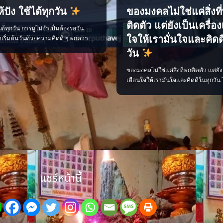
้ปัง ใช้ได้ทุกวัน
ของมงคลไม่ใช่แค่สิ่งที
ติดตัว แต่ยังเป็นเครื่อ
้ได้ทุกวัน การมูไม่จำเป็นต้องรอวัน
ใจให้เรามั่นใจและคิดด
งเริ่มต้นวันด้วยความคิดดี ๆ พกความ
ลือกใช้พลังที่เหมาะกับตัวเอง ก็ช่วยให้
วัน
ันไหลลื่นขึ้นได้ ไม่ว่าจะเป็นเรื่องงาน
ามรัก หรือโอกาสใหม่ ๆ ทุกอย่างเริ่ม
ของมงคลไม่ใช่แค่สิ่งที่พกติดตัว แต่ยัง
“พลังใจ” ของเราเอง ติดตามเรื่องราว
เตือนใจให้เรามั่นใจและคิดดีในทุกวัน 
้าใจง่าย พร้อ
เป็นพระเครื่อง หินมงคล ตะกรุด หรือด
มงคล เลือกสิ่งที่เหมาะกับตัวเอง พกด
ศรัทธา และตั้งใจทำสิ่งดี ๆ แล้วพลังใจ
ๆ ตามมา เพจ ไสยะ ทำนาย ทายทัก เสน
ขลัง ดูดวง #ของมงคล #ของมงคลพกติ
แชร์หน้านี้