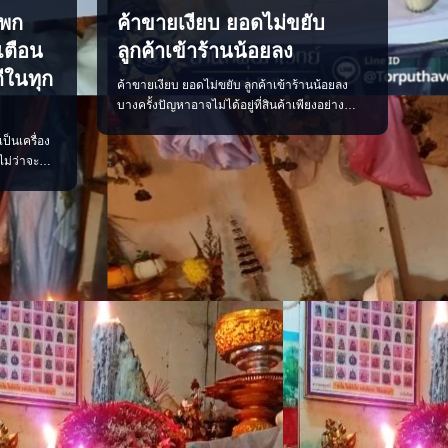
่พก
ค้าขายเงียบ ยอดไม่ขยับ
งเตือน
ลูกค้าเข้าร้านน้อยลง
ีในทุก
ค้าขายเงียบ ยอดไม่ขยับ ลูกค้าเข้าร้านน้อยลง
บางครั้งปัญหาอาจไม่ได้อยู่ที่สินค้าเพียงอย่าง
เดียว แต่อาจเกี่ยวข้องกับจังหวะดวง พลังงาน
เป็นเครื่อง
ภายในร้าน หรือการจัดวางที่ยังไม่ส่งเสริมการค้า
ไม่ว่าจะ
ลองเริ่มจากการตรวจพลังร้าน ปรับฮวงจุ้ย เสริมจุด
้ายแดง
รับทรัพย์ และจัดพื้นที่ให้เปิดรับลูกค้ามากขึ้น เมื่อ
้วยความ
แก้ได้ตรงจุด การค้าขายก
ดี ๆ จะค่อย
่ห์ ของ
ดตั