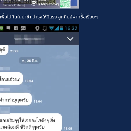
่อไปกินในป่าช้า บำรุงให้มีแรง ลูกศิษย์ฝากซื้อเรื่อยๆ