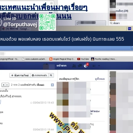
พี่หมอด้วย พอแฟนหลง เธอตบแฟนโชว์ (แฟนฝรั่ง) นินทาซะเลย 555