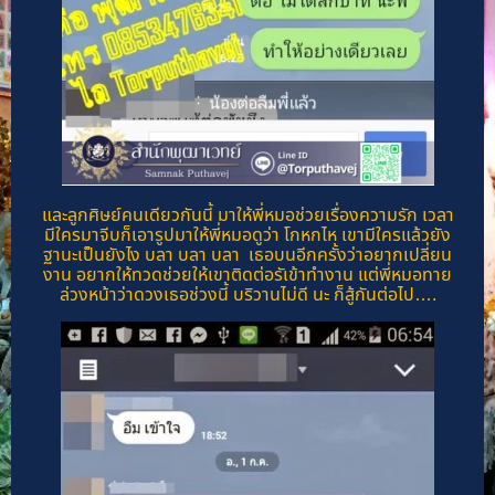
และลูกศิษย์คนเดียวกันนี้ มาให้พี่หมอช่วยเรื่องความรัก เวลา
มีใครมาจีบก็เอารูปมาให้พี่หมอดูว่า โกหกไห เขามีใครแล้วยัง
ฐานะเป็นยังไง บลา บลา บลา เธอบนอีกครั้งว่าอยากเปลี่ยน
งาน อยากให้ทวดช่วยให้เขาติดต่อรัเข้าทำงาน แต่พี่หมอทาย
ล่วงหน้าว่าดวงเธอช่วงนี้ บริวานไม่ดี นะ ก็สู้กันต่อไป….