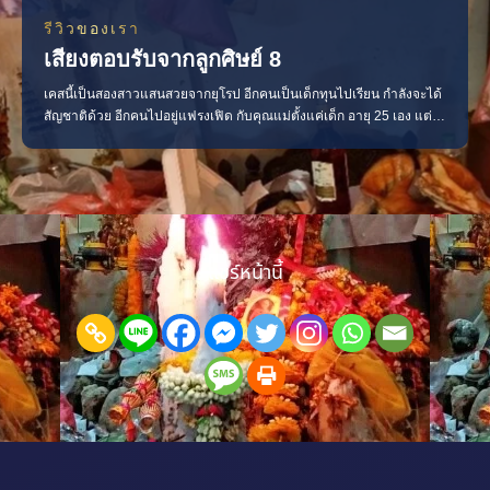
รีวิวของเรา
เสียงตอบรับจากลูกศิษย์ 8
เคสนี้เป็นสองสาวแสนสวยจากยุโรป อีกคนเป็นเด็กทุนไปเรียน กำลังจะได้
สัญชาติด้วย อีกคนไปอยู่แฟรงเฟิด กับคุณแม่ตั้งแค่เด็ก อายุ 25 เอง แต่
เธอแรงงงง มาก 5555 เด็กทุกเธอเจอเว็บต่อเลยมาดูดวงทำพิธี แล้วแม่น
มาก จึงแนะนำเพื่อนเธอมาให้อีก เพราะช่วงนั้นเพื่อนเธอเลิกกับแฟน ตีกับ
แฟนแขนหักเข้าเฝือกกันเลย จะแจ้งตำร
แชร์หน้านี้