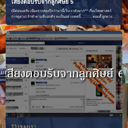
เสียงตอบรับจากลูกศิษย์ 5
(มีต่อนะครับ เนืองจากสองปีกว่ามานี้เว็บเราดังมาก^^ เรื่องไสยศาสตร์
การดูดวง) ถ้าทำตามที่บอกดีๆ จะเป็นอย่างเคสนี้………. ทอมดี้ ผูกดวง
แฟนกลับมา น้องคนนี้เด็กมาก ล้างดวงบ้านโดนของ พี่หมอเสริมดวงให้
เริ่ด… ล้างของ ผูกดวง รายงานความคืบหน้า แฟนเริ่มกลับมาเระ 555 พอ
คาถาเข้า ถ้าแฟนไม่เจอเราจะตายให้ได้ 555 ของแ
รีวิวของเรา