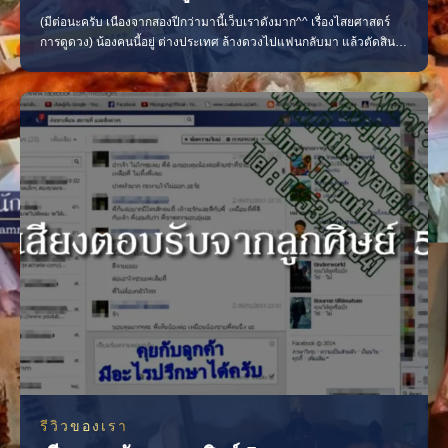
(มีต่อนะครับ เนืองจากสองปีกว่ามานี้เว็บเราดังมาก^^ เรื่องไสยศาสตร์
การดูดวง) น้องคนนี้อยู่ ต่างประเทศ ล้างดวงไปแฟนกลับมา แล้วตัดสิน
ใจมาอยู่ด้วยกัน (ตั้งแต่มีแฟนมายังไม่เคยอยู่ กินกับใครเลย 555) พอตัว
เองแฟนดีขึ้นก็แนะนำเพื่อนๆ มา ของดีต้องบอกต่อ 555 เพื่อนของน้องคน
นี้มาผูกดวงกับพี่หมอด้วย พอแฟนหลง เธอ
รีวิวของเรา