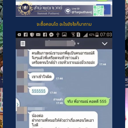
จะซื้อคอนโด อะไรยังไงก็มาถาม