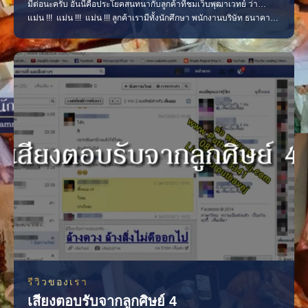
มีต่อนะครับ อันนี้คือประโยคสนทนากับลูกค้าที่ชมเว็บพุฒาเวทย์ ว่า…
แม่น !!! แม่น !!! แม่น !!! ลูกค้าเรามีทั้งนักศึกษา พนักงานบริษัท ธนาคาร
พยาบาล หมอ วิศวะ อาจารย์มหา’ลัยทั้งลูกค้าจาก อเมริกา ยุโรป
ออสเตรเลีย จีน ญ๊่ปุ่น ฯลฯ…. ทอมตะลึง 5555+ แม่นจนต้องดูอีก ตัวเอง
โดนของแฟนทิ้งไป พี่มหอล้างของช่วยเร
รีวิวของเรา
เสียงตอบรับจากลูกศิษย์ 4