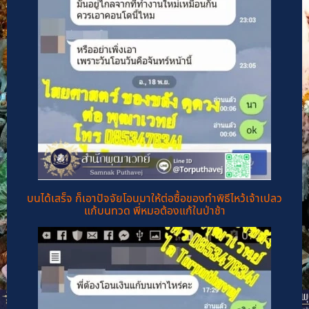
บนได้เสร็จ ก็เอาปัจจัยโอนมาให้ต่อซื้อของทำพิธีไหว้เจ้าเปลว
แก้บนทวด พี่หมอต้องแก้ในป่าช้า