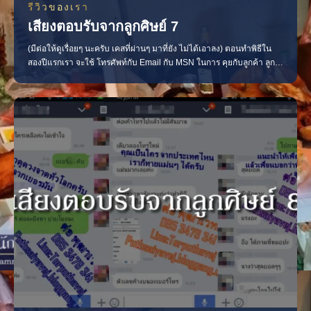
รีวิวของเรา
เสียงตอบรับจากลูกศิษย์ 7
(มีต่อให้ดูเรื่อยๆ นะครับ เคสที่ผ่านๆ มาที่ยัง ไม่ได้เอาลง) ตอนทำพิธีใน
สองปีแรกเรา จะใช้ โทรศัพท์กับ Email กับ MSN ในการ คุยกับลูกค้า ลูก
ศิษย์ เสียดายที่ไม่มีแชทให้ดูนับสิบๆ เคส เลยครับ ดูดวงให้ลูกค้าเป็นพัน
ทำพิธีสำเร็จนับ ร้อยๆ แล้วครับ เคสน้องคนนี้เป็นเด็กมหา’ลัย ชอบโทรมา
คุย โทรมาเล่า ทีละนานๆ ไอ