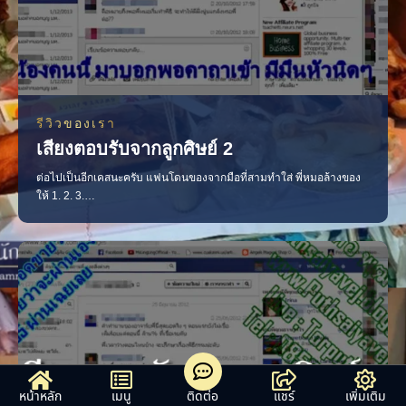
รีวิวของเรา
เสียงตอบรับจากลูกศิษย์ 2
ต่อไปเป็นอีกเคสนะครับ แฟนโดนของจากมือที่สามทำใส่ พี่หมอล้างของ
ให้ 1. 2. 3.
——————————————————————————- อีกเคส
นึง เป็นพยาบาลเธอทึ่งเรื่องพี่หมอดูดวงแม่นมาก มาทำพิธีเกี่ยวกับเรื่อง
ความรักให้แฟนกลับมา มีคนมาจีบเธอเพราะคาถาราศีมากมาย ทุกวันนี้
เขายังมาไถ่ถามเรื่องต่างๆ เช่น จิ้งจกตกใส่ หมายความว่าอะไร เป
หน้าหลัก
เมนู
ติดต่อ
แชร์
เพิ่มเติม