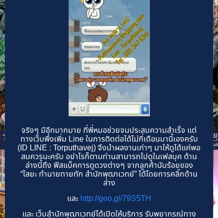
จริงๆ มีอีกมากมาย ที่พี่หมอช่วยจนประสบความสำเร็จ แต่
ทางเว็บพึ่งเพิ่ม Line ในการติดต่อได้ไม่กี่เดือนมานี้เองครับ
(ID LINE : Torputhavej) จึงนำผลงานเก่าๆ มาให้ดูได้แค่พอ
สมควรนะครับ อย่าไรก็ตามท่านสามารถไปดูในเฟสบุค ด้าน
ล่างนี้ถึง ฟีสแบ็คการดูดวงต่างๆ จากลูกค้านับร้อยของ
“ไสยะ ทำนายทายทัก สำนักพุฒาเวทย์” ได้โดยการคลิ๊กด้าน
ล่าง
และ
http://goo.gl/79S5TH
และ เว็บสำนักพุฒาเวทย์ได้เปิดให้บริการ รับพยากรณ์ทาง