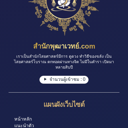
สำนักพุฒาเวทย์.com
เราเป็นสำนักไสยศาสตร์มีการ ดูดวง ทำวิธีของขลัง เป็น
ไสยศาสตร์โบราณ ตกทอดผ่านทางจิต ไม่มีในตำรา เปิดมา
หลายสิบปี
จำนวนผู้เข้าชม :
0
แผนผังเว็บไซต์
หน้าหลัก
แนะนำตัว