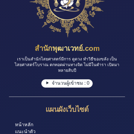
สำนักพุฒาเวทย์.com
เราเป็นสำนักไสยศาสตร์มีการ ดูดวง ทำวิธีของขลัง เป็น
ไสยศาสตร์โบราณ ตกทอดผ่านทางจิต ไม่มีในตำรา เปิดมา
หลายสิบปี
จำนวนผู้เข้าชม :
0
แผนผังเว็บไซต์
หน้าหลัก
แนะนำตัว