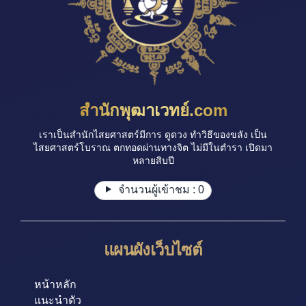
สำนักพุฒาเวทย์.com
เราเป็นสำนักไสยศาสตร์มีการ ดูดวง ทำวิธีของขลัง เป็น
ไสยศาสตร์โบราณ ตกทอดผ่านทางจิต ไม่มีในตำรา เปิดมา
หลายสิบปี
จำนวนผู้เข้าชม :
0
แผนผังเว็บไซต์
หน้าหลัก
แนะนำตัว