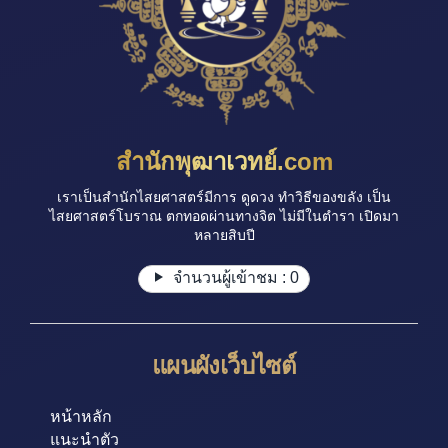
สำนักพุฒาเวทย์.com
เราเป็นสำนักไสยศาสตร์มีการ ดูดวง ทำวิธีของขลัง เป็น
ไสยศาสตร์โบราณ ตกทอดผ่านทางจิต ไม่มีในตำรา เปิดมา
หลายสิบปี
จำนวนผู้เข้าชม :
0
แผนผังเว็บไซต์
หน้าหลัก
แนะนำตัว