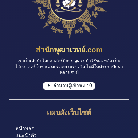
สำนักพุฒาเวทย์.com
เราเป็นสำนักไสยศาสตร์มีการ ดูดวง ทำวิธีของขลัง เป็น
ไสยศาสตร์โบราณ ตกทอดผ่านทางจิต ไม่มีในตำรา เปิดมา
หลายสิบปี
จำนวนผู้เข้าชม :
0
แผนผังเว็บไซต์
หน้าหลัก
แนะนำตัว