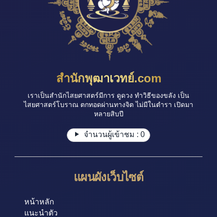
สำนักพุฒาเวทย์.com
เราเป็นสำนักไสยศาสตร์มีการ ดูดวง ทำวิธีของขลัง เป็น
ไสยศาสตร์โบราณ ตกทอดผ่านทางจิต ไม่มีในตำรา เปิดมา
หลายสิบปี
จำนวนผู้เข้าชม :
0
แผนผังเว็บไซต์
หน้าหลัก
แนะนำตัว