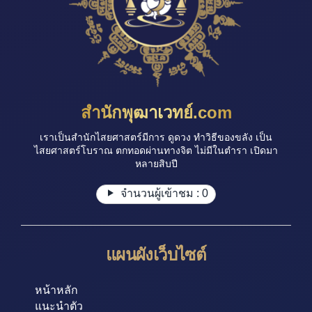
สำนักพุฒาเวทย์.com
เราเป็นสำนักไสยศาสตร์มีการ ดูดวง ทำวิธีของขลัง เป็น
ไสยศาสตร์โบราณ ตกทอดผ่านทางจิต ไม่มีในตำรา เปิดมา
หลายสิบปี
จำนวนผู้เข้าชม :
0
แผนผังเว็บไซต์
หน้าหลัก
แนะนำตัว