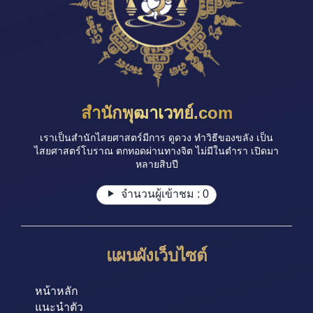
สำนักพุฒาเวทย์.com
เราเป็นสำนักไสยศาสตร์มีการ ดูดวง ทำวิธีของขลัง เป็น
ไสยศาสตร์โบราณ ตกทอดผ่านทางจิต ไม่มีในตำรา เปิดมา
หลายสิบปี
จำนวนผู้เข้าชม :
0
แผนผังเว็บไซต์
หน้าหลัก
แนะนำตัว