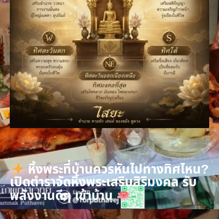
หิ้งพระที่บ้านควรหันไปทางทิศไหน?
เปิดตำราจัดหิ้งพระเสริมสิริมงคล รับ
พลังงานดีๆ เข้าบ้าน