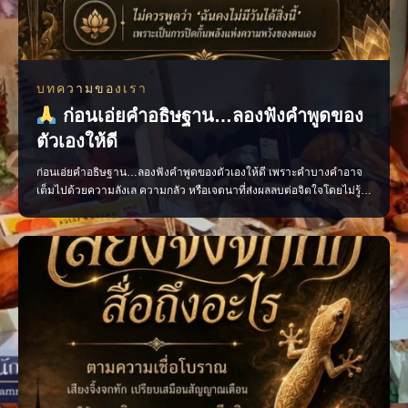
บทความของเรา
ก่อนเอ่ยคำอธิษฐาน…ลองฟังคำพูดของ
ตัวเองให้ดี
ก่อนเอ่ยคำอธิษฐาน…ลองฟังคำพูดของตัวเองให้ดี เพราะคำบางคำอาจ
เต็มไปด้วยความลังเล ความกลัว หรือเจตนาที่ส่งผลลบต่อจิตใจโดยไม่รู้
ตัว ควรอธิษฐานด้วยถ้อยคำที่ชัดเจน สุภาพ และเปี่ยมด้วยเจตนาดี เพื่อให้
ใจของเรามั่นคงและพร้อมก้าวไปสู่สิ่งที่ปรารถนา แล้วคุณเคยเผลอใช้คำ
พูดแบบไหนเวลาอธิษฐานบ้าง? #คำอธิษฐาน #พลัง