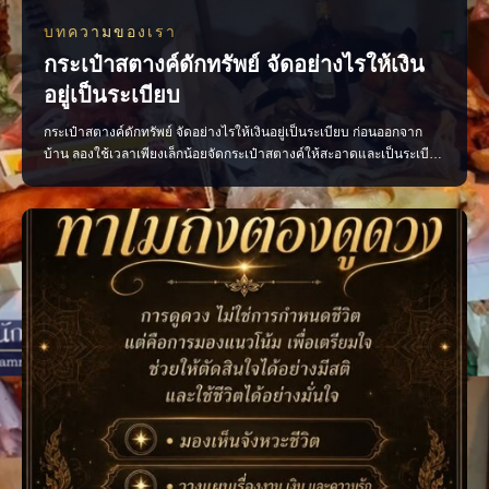
บทความของเรา
กระเป๋าสตางค์ดักทรัพย์ จัดอย่างไรให้เงิน
อยู่เป็นระเบียบ
กระเป๋าสตางค์ดักทรัพย์ จัดอย่างไรให้เงินอยู่เป็นระเบียบ ก่อนออกจาก
บ้าน ลองใช้เวลาเพียงเล็กน้อยจัดกระเป๋าสตางค์ให้สะอาดและเป็นระเบียบ
ตามความเชื่อถือว่าเป็นการเปิดทางรับพลังการเงินที่ดี • เก็บแบงก์ขวัญถุง
แยกไว้ ไม่ควรนำออกมาใช้ • เรียงธนบัตรไปในทิศทางเดียวกัน โดยหัน
หัวแบงก์เข้าด้านใน • นำใบเสร็จ บิลเ