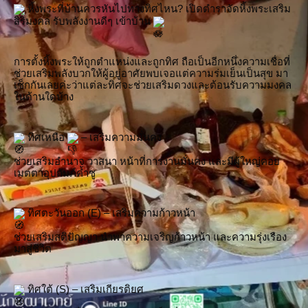
 หิ้งพระที่บ้านควรหันไปทางทิศไหน? เปิดตำราจัดหิ้งพระเสริม
สิริมงคล รับพลังงานดีๆ เข้าบ้าน 
การตั้งหิ้งพระให้ถูกตำแหน่งและถูกทิศ ถือเป็นอีกหนึ่งความเชื่อที่
ช่วยเสริมพลังบวกให้ผู้อยู่อาศัยพบเจอแต่ความร่มเย็นเป็นสุข มา
เช็กกันเลยค่ะว่าแต่ละทิศจะช่วยเสริมดวงและต้อนรับความมงคล
ในด้านใดบ้าง
 ทิศเหนือ 
 – เสริมความมั่นคง
ช่วยเสริมอำนาจ วาสนา หน้าที่การงานมั่นคง และมีผู้ใหญ่คอย
เมตตาอุปถัมภ์ค้ำชู
 ทิศตะวันออก (E) – เสริมความก้าวหน้า
ช่วยเสริมสติปัญญา นำพาความเจริญก้าวหน้า และความรุ่งเรือง
มาสู่ชีวิต
 ทิศใต้ (S) – เสริมเกียรติยศ