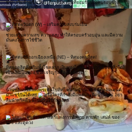
ช่วยเสริมด้านชื่อเสียง เกียรติยศ เป็นที่ยอมรับของคนรอบข้าง 
และเพิ่มพูนบารมี
 ทิศตะวันตก (W) – เสริมความสงบร่มเย็น
ช่วยเสริมความสุข ความสงบ ทำให้ครอบครัวอบอุ่น และมีความ
มั่นคงในการใช้ชีวิต
 ทิศตะวันออกเฉียงเหนือ (NE) – ทิศมงคลที่สุด!
ทิศยอดฮิตที่เสริมทั้งโชคลาภ เงินทองไหลมาเทมา หยิบจับสิ่งใดก็
เป็นเงินเป็นทอง ชีวิตเจริญรุ่งเรืองถึงขีดสุด
บ้านของคุณตั้งหิ้งพระหันไปทิศไหนกันบ้างคะ? พิมพ์คอมเมนต์
มาแชร์กันได้เลย 
 หรือใครที่กำลังมีแพลนจะจัดบ้านใหม่ อย่า
ลืมนำทริคดีๆ นี้ไปปรับใช้กันนะคะ
 ไสยะ – ศูนย์รวมศาสตร์แห่งการทำนาย ทายทัก เสน่ห์ ของ
ขลัง และดูดวง