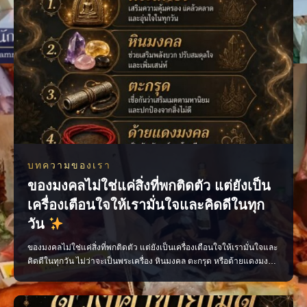
บทความของเรา
ของมงคลไม่ใช่แค่สิ่งที่พกติดตัว แต่ยังเป็น
เครื่องเตือนใจให้เรามั่นใจและคิดดีในทุก
วัน
ของมงคลไม่ใช่แค่สิ่งที่พกติดตัว แต่ยังเป็นเครื่องเตือนใจให้เรามั่นใจและ
คิดดีในทุกวัน ไม่ว่าจะเป็นพระเครื่อง หินมงคล ตะกรุด หรือด้ายแดงมงคล
เลือกสิ่งที่เหมาะกับตัวเอง พกด้วยความศรัทธา และตั้งใจทำสิ่งดี ๆ แล้ว
พลังใจดี ๆ จะค่อย ๆ ตามมา เพจ ไสยะ ทำนาย ทายทัก เสน่ห์ ของขลัง ดูด
วง #ของมงคล #ของมงคลพกติดตั