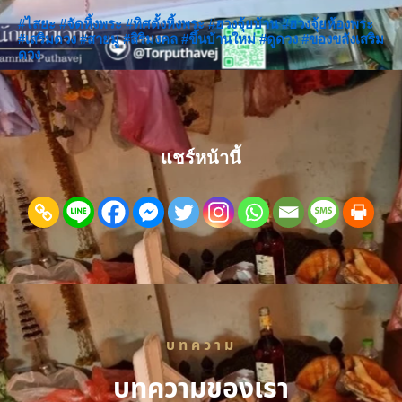
#ไสยะ
#จัดหิ้งพระ
#ทิศตั้งหิ้งพระ
#ฮวงจุ้ยบ้าน
#ฮวงจุ้ยห้องพระ
#เสริมดวง
#สายมู
#สิริมงคล
#ขึ้นบ้านใหม่
#ดูดวง
#ของขลังเสริม
ดวง
แชร์หน้านี้
บทความ
บทความของเรา