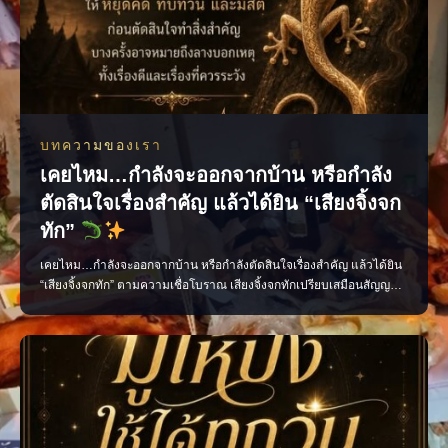
บทความของเรา
เคยไหม…กำลังจะออกจากบ้าน หรือกำลัง
ตัดสินใจเรื่องสำคัญ แล้วได้ยิน “เสียงจิ้งจก
ทัก”
เคยไหม…กำลังจะออกจากบ้าน หรือกำลังตัดสินใจเรื่องสำคัญ แล้วได้ยิน
“เสียงจิ้งจกทัก” ตามความเชื่อโบราณ เสียงจิ้งจกทักเปรียบเสมือนสัญญาณ
เตือนให้เราหยุดคิด ทบทวน และมีสติก่อนลงมือทำ บางครั้งอาจเป็นลาง
บอกเหตุ ทั้งเรื่องดีและเรื่องที่ควรระวัง แต่ไม่ว่าจะเชื่อมากน้อยเพียงใด สิ่ง
สำคัญที่สุดคือ “อย่าประมาท” แ