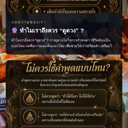
บทความของเรา
ทำไมเราถึงควร “ดูดวง” ?
ทำไมเราถึงควร “ดูดวง” ? การดูดวงไม่ใช่การกำหนดว่าชีวิตต้องเป็น
แบบไหน แต่คือการมองเห็นแนวโน้ม เพื่อช่วยให้เราเตรียมตัว เตรียมใจ
และตัดสินใจได้อย่างมีสติมากขึ้น มองเห็นจังหวะสำคัญของชีวิต วางแผน
เรื่องงาน การเงิน และความรัก เติมกำลังใจในวันที่รู้สึกสับสน ช่วยให้เดิน
หน้าต่อได้อย่างมั่นใจ เพราะเมื่อเรารู