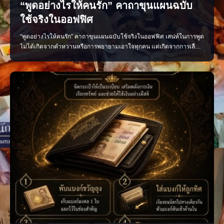
“พูดอย่างไรให้คนรัก” คาถาขุนแผนฉบับ
ใช้จริงในออฟฟิศ
“พูดอย่างไรให้คนรัก” คาถาขุนแผนฉบับใช้จริงในออฟฟิศ เสน่ห์ในการพูด
ไม่ได้เกิดจากคำหวานหรือการพยายามเอาใจทุกคน แต่เกิดจากการเลือก
ใช้คำพูดอย่างเหมาะสม น้ำเสียงนุ่มนวล และมีความจริงใจ หลักง่าย ๆ ที่
นำไปใช้ได้จริง พูดดีโดยไม่เสแสร้ง ชื่นชมอย่างจริงใจ รับฟังให้มาก และ
พูดให้พอดี เพียงเปลี่ยนวิธีสื่อสาร บรร