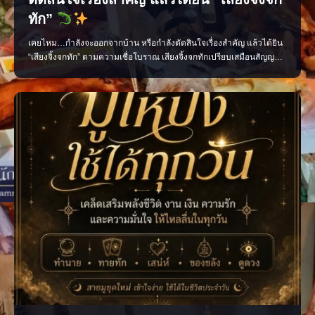
ทัก”
เคยไหม…กำลังจะออกจากบ้าน หรือกำลังตัดสินใจเรื่องสำคัญ แล้วได้ยิน
“เสียงจิ้งจกทัก” ตามความเชื่อโบราณ เสียงจิ้งจกทักเปรียบเสมือนสัญญาณ
เตือนให้เราหยุดคิด ทบทวน และมีสติก่อนลงมือทำ บางครั้งอาจเป็นลาง
บอกเหตุ ทั้งเรื่องดีและเรื่องที่ควรระวัง แต่ไม่ว่าจะเชื่อมากน้อยเพียงใด สิ่ง
สำคัญที่สุดคือ “อย่าประมาท” แ