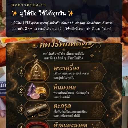
บทความของเรา
มูให้ปัง ใช้ได้ทุกวัน
มูให้ปัง ใช้ได้ทุกวัน การมูไม่จำเป็นต้องรอวันสำคัญ เพียงเริ่มต้นวันด้วย
ความคิดดี ๆ พกความมั่นใจ และเลือกใช้พลังที่เหมาะกับตัวเอง ก็ช่วยให้
ชีวิตประจำวันไหลลื่นขึ้นได้ ไม่ว่าจะเป็นเรื่องงาน การเงิน ความรัก หรือ
โอกาสใหม่ ๆ ทุกอย่างเริ่มต้นได้จาก “พลังใจ” ของเราเอง ติดตามเรื่องราว
สายมูแบบเข้าใจง่าย พร้อ