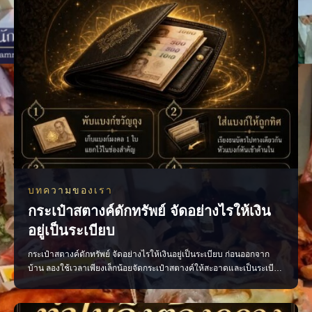
บทความของเรา
กระเป๋าสตางค์ดักทรัพย์ จัดอย่างไรให้เงิน
อยู่เป็นระเบียบ
กระเป๋าสตางค์ดักทรัพย์ จัดอย่างไรให้เงินอยู่เป็นระเบียบ ก่อนออกจาก
บ้าน ลองใช้เวลาเพียงเล็กน้อยจัดกระเป๋าสตางค์ให้สะอาดและเป็นระเบียบ
ตามความเชื่อถือว่าเป็นการเปิดทางรับพลังการเงินที่ดี • เก็บแบงก์ขวัญถุง
แยกไว้ ไม่ควรนำออกมาใช้ • เรียงธนบัตรไปในทิศทางเดียวกัน โดยหัน
หัวแบงก์เข้าด้านใน • นำใบเสร็จ บิลเ