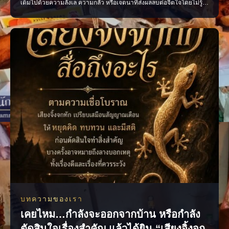
เต็มไปด้วยความลังเล ความกลัว หรือเจตนาที่ส่งผลลบต่อจิตใจโดยไม่รู้
ตัว ควรอธิษฐานด้วยถ้อยคำที่ชัดเจน สุภาพ และเปี่ยมด้วยเจตนาดี เพื่อให้
ใจของเรามั่นคงและพร้อมก้าวไปสู่สิ่งที่ปรารถนา แล้วคุณเคยเผลอใช้คำ
พูดแบบไหนเวลาอธิษฐานบ้าง? #คำอธิษฐาน #พลัง
บทความของเรา
เคยไหม…กำลังจะออกจากบ้าน หรือกำลัง
ตัดสินใจเรื่องสำคัญ แล้วได้ยิน “เสียงจิ้งจก