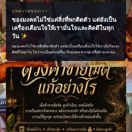
บทความของเรา
ของมงคลไม่ใช่แค่สิ่งที่พกติดตัว แต่ยังเป็น
เครื่องเตือนใจให้เรามั่นใจและคิดดีในทุก
วัน
ของมงคลไม่ใช่แค่สิ่งที่พกติดตัว แต่ยังเป็นเครื่องเตือนใจให้เรามั่นใจและ
คิดดีในทุกวัน ไม่ว่าจะเป็นพระเครื่อง หินมงคล ตะกรุด หรือด้ายแดงมงคล
เลือกสิ่งที่เหมาะกับตัวเอง พกด้วยความศรัทธา และตั้งใจทำสิ่งดี ๆ แล้ว
พลังใจดี ๆ จะค่อย ๆ ตามมา เพจ ไสยะ ทำนาย ทายทัก เสน่ห์ ของขลัง ดูด
วง #ของมงคล #ของมงคลพกติดตั