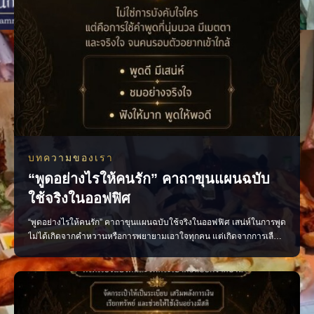
บทความของเรา
“พูดอย่างไรให้คนรัก” คาถาขุนแผนฉบับ
ใช้จริงในออฟฟิศ
“พูดอย่างไรให้คนรัก” คาถาขุนแผนฉบับใช้จริงในออฟฟิศ เสน่ห์ในการพูด
ไม่ได้เกิดจากคำหวานหรือการพยายามเอาใจทุกคน แต่เกิดจากการเลือก
ใช้คำพูดอย่างเหมาะสม น้ำเสียงนุ่มนวล และมีความจริงใจ หลักง่าย ๆ ที่
นำไปใช้ได้จริง พูดดีโดยไม่เสแสร้ง ชื่นชมอย่างจริงใจ รับฟังให้มาก และ
พูดให้พอดี เพียงเปลี่ยนวิธีสื่อสาร บรร