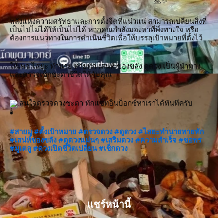
พลังแห่งความศรัทธาและการตั้งจิตที่แน่วแน่ สามารถเปลี่ยนสิ่งที่
เป็นไปไม่ได้ให้เป็นไปได้ หากคุณกำลังมองหาที่พึ่งทางใจ หรือ
ต้องการแนวทางในการดำเนินชีวิตเพื่อให้บรรลุเป้าหมายที่ตั้งไว้
ให้เพจ ไสยะ ทำนาย ทายทัก เสน่ห์ ของขลัง ดูดวง เป็นผู้นำทาง
และตรวจเช็กชะตาชีวิตให้กับคุณ
 สนใจตรวจดวงชะตา ทักแชทอินบ็อกซ์หาเราได้ทันทีครับ
#สายมู
#ตั้งเป้าหมาย
#ตรวจดวง
#ดูดวง
#ไสยะทำนายทายทัก
#เสน่ห์ของขลัง
#ดูดวงแม่นๆ
#เสริมดวง
#ความสำเร็จ
#ขอพร
#มูเตลู
#ดวงเปิดชีวิตเปลี่ยน
#เช็กดวง
แชร์หน้านี้