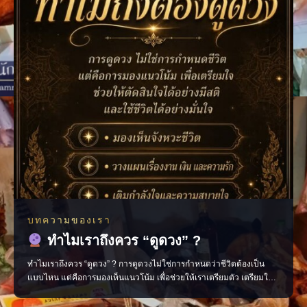
บทความของเรา
ทำไมเราถึงควร “ดูดวง” ?
ทำไมเราถึงควร “ดูดวง” ? การดูดวงไม่ใช่การกำหนดว่าชีวิตต้องเป็น
แบบไหน แต่คือการมองเห็นแนวโน้ม เพื่อช่วยให้เราเตรียมตัว เตรียมใจ
และตัดสินใจได้อย่างมีสติมากขึ้น มองเห็นจังหวะสำคัญของชีวิต วางแผน
เรื่องงาน การเงิน และความรัก เติมกำลังใจในวันที่รู้สึกสับสน ช่วยให้เดิน