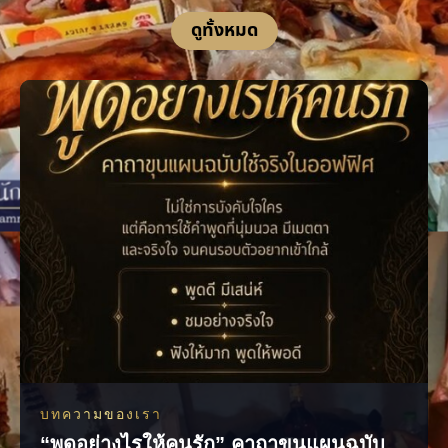
ดูทั้งหมด
บทความของเรา
“พูดอย่างไรให้คนรัก” คาถาขุนแผนฉบับ