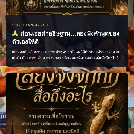
บทความของเรา
ก่อนเอ่ยคำอธิษฐาน…ลองฟังคำพูดของ
ตัวเองให้ดี
ก่อนเอ่ยคำอธิษฐาน…ลองฟังคำพูดของตัวเองให้ดี เพราะคำบางคำอาจ
เต็มไปด้วยความลังเล ความกลัว หรือเจตนาที่ส่งผลลบต่อจิตใจโดยไม่รู้
ตัว ควรอธิษฐานด้วยถ้อยคำที่ชัดเจน สุภาพ และเปี่ยมด้วยเจตนาดี เพื่อให้
ใจของเรามั่นคงและพร้อมก้าวไปสู่สิ่งที่ปรารถนา แล้วคุณเคยเผลอใช้คำ
พูดแบบไหนเวลาอธิษฐานบ้าง? #คำอธิษฐาน #พลัง