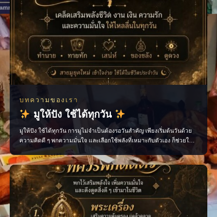
บทความของเรา
มูให้ปัง ใช้ได้ทุกวัน
มูให้ปัง ใช้ได้ทุกวัน การมูไม่จำเป็นต้องรอวันสำคัญ เพียงเริ่มต้นวันด้วย
ความคิดดี ๆ พกความมั่นใจ และเลือกใช้พลังที่เหมาะกับตัวเอง ก็ช่วยให้
ชีวิตประจำวันไหลลื่นขึ้นได้ ไม่ว่าจะเป็นเรื่องงาน การเงิน ความรัก หรือ
โอกาสใหม่ ๆ ทุกอย่างเริ่มต้นได้จาก “พลังใจ” ของเราเอง ติดตามเรื่องราว
สายมูแบบเข้าใจง่าย พร้อ