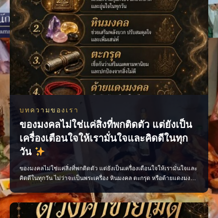
บทความของเรา
ของมงคลไม่ใช่แค่สิ่งที่พกติดตัว แต่ยังเป็น
เครื่องเตือนใจให้เรามั่นใจและคิดดีในทุก
วัน
ของมงคลไม่ใช่แค่สิ่งที่พกติดตัว แต่ยังเป็นเครื่องเตือนใจให้เรามั่นใจและ
คิดดีในทุกวัน ไม่ว่าจะเป็นพระเครื่อง หินมงคล ตะกรุด หรือด้ายแดงมงคล
เลือกสิ่งที่เหมาะกับตัวเอง พกด้วยความศรัทธา และตั้งใจทำสิ่งดี ๆ แล้ว
พลังใจดี ๆ จะค่อย ๆ ตามมา เพจ ไสยะ ทำนาย ทายทัก เสน่ห์ ของขลัง ดูด
วง #ของมงคล #ของมงคลพกติดตั