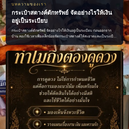
บทความของเรา
กระเป๋าสตางค์ดักทรัพย์ จัดอย่างไรให้เงิน
อยู่เป็นระเบียบ
กระเป๋าสตางค์ดักทรัพย์ จัดอย่างไรให้เงินอยู่เป็นระเบียบ ก่อนออกจาก
บ้าน ลองใช้เวลาเพียงเล็กน้อยจัดกระเป๋าสตางค์ให้สะอาดและเป็นระเบียบ
ตามความเชื่อถือว่าเป็นการเปิดทางรับพลังการเงินที่ดี • เก็บแบงก์ขวัญถุง
แยกไว้ ไม่ควรนำออกมาใช้ • เรียงธนบัตรไปในทิศทางเดียวกัน โดยหัน
หัวแบงก์เข้าด้านใน • นำใบเสร็จ บิลเ