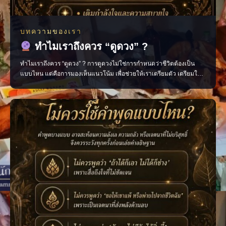
บทความของเรา
ทำไมเราถึงควร “ดูดวง” ?
ทำไมเราถึงควร “ดูดวง” ? การดูดวงไม่ใช่การกำหนดว่าชีวิตต้องเป็น
แบบไหน แต่คือการมองเห็นแนวโน้ม เพื่อช่วยให้เราเตรียมตัว เตรียมใจ
และตัดสินใจได้อย่างมีสติมากขึ้น มองเห็นจังหวะสำคัญของชีวิต วางแผน
เรื่องงาน การเงิน และความรัก เติมกำลังใจในวันที่รู้สึกสับสน ช่วยให้เดิน
หน้าต่อได้อย่างมั่นใจ เพราะเมื่อเรารู