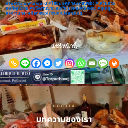
#TeeVisionForward
#ไสยะ
#ดูดวง
#ถอนของ
#เสริมดวง
#แก้คุณไสย
#พลังงานบวก
#เสริมมงคล
#เปิดดวง
#มูเตลู
#FortuneTeller
#SpiritualCleansing
แชร์หน้านี้
บทความ
บทความของเรา