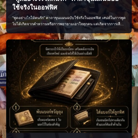
ใช้จริงในออฟฟิศ
“พูดอย่างไรให้คนรัก” คาถาขุนแผนฉบับใช้จริงในออฟฟิศ เสน่ห์ในการพูด
ไม่ได้เกิดจากคำหวานหรือการพยายามเอาใจทุกคน แต่เกิดจากการเลือก
ใช้คำพูดอย่างเหมาะสม น้ำเสียงนุ่มนวล และมีความจริงใจ หลักง่าย ๆ ที่
นำไปใช้ได้จริง พูดดีโดยไม่เสแสร้ง ชื่นชมอย่างจริงใจ รับฟังให้มาก และ
พูดให้พอดี เพียงเปลี่ยนวิธีสื่อสาร บรร