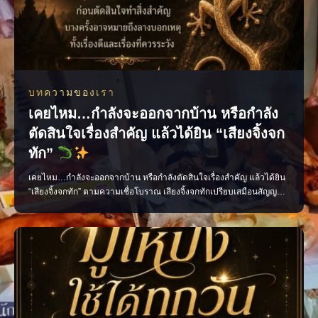
บทความของเรา
เคยไหม…กำลังจะออกจากบ้าน หรือกำลัง
ตัดสินใจเรื่องสำคัญ แล้วได้ยิน “เสียงจิ้งจก
ทัก”
เคยไหม…กำลังจะออกจากบ้าน หรือกำลังตัดสินใจเรื่องสำคัญ แล้วได้ยิน
“เสียงจิ้งจกทัก” ตามความเชื่อโบราณ เสียงจิ้งจกทักเปรียบเสมือนสัญญาณ
เตือนให้เราหยุดคิด ทบทวน และมีสติก่อนลงมือทำ บางครั้งอาจเป็นลาง
บอกเหตุ ทั้งเรื่องดีและเรื่องที่ควรระวัง แต่ไม่ว่าจะเชื่อมากน้อยเพียงใด สิ่ง
สำคัญที่สุดคือ “อย่าประมาท” แ