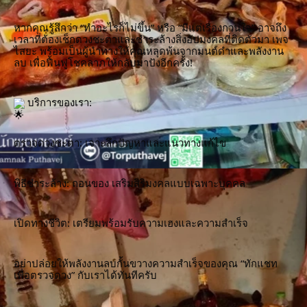
หากคุณรู้สึกว่า “ทำอะไรก็ไม่ขึ้น” หรือ “มีแต่เรื่องกวนใจ” อาจถึง
เวลาที่ต้องเช็กดวงชะตาและชำระล้างสิ่งอัปมงคลที่ติดตัวมา เพจ 
ไสยะ พร้อมเป็นผู้นำทางให้คุณหลุดพ้นจากมนต์ดำและพลังงาน
ลบ เพื่อฟื้นฟูโชคลาภให้กลับมาปังอีกครั้ง!
 บริการของเรา:
ตรวจดวงชะตา: เจาะลึกปัญหาและแนวทางแก้ไข
พิธีชำระล้าง: ถอนของ เสริมสิริมงคลแบบเฉพาะบุคคล
เปิดทางชีวิต: เตรียมพร้อมรับความเฮงและความสำเร็จ
อย่าปล่อยให้พลังงานลบกั้นขวางความสำเร็จของคุณ “ทักแชท
เพื่อตรวจดวง” กับเราได้ทันทีครับ