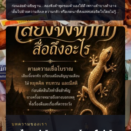
ก่อนเอ่ยคำอธิษฐาน…ลองฟังคำพูดของตัวเองให้ดี เพราะคำบางคำอาจ
เต็มไปด้วยความลังเล ความกลัว หรือเจตนาที่ส่งผลลบต่อจิตใจโดยไม่รู้
ตัว ควรอธิษฐานด้วยถ้อยคำที่ชัดเจน สุภาพ และเปี่ยมด้วยเจตนาดี เพื่อให้
ใจของเรามั่นคงและพร้อมก้าวไปสู่สิ่งที่ปรารถนา แล้วคุณเคยเผลอใช้คำ
พูดแบบไหนเวลาอธิษฐานบ้าง? #คำอธิษฐาน #พลัง
บทความของเรา