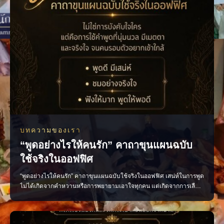
บทความของเรา
“พูดอย่างไรให้คนรัก” คาถาขุนแผนฉบับ
ใช้จริงในออฟฟิศ
“พูดอย่างไรให้คนรัก” คาถาขุนแผนฉบับใช้จริงในออฟฟิศ เสน่ห์ในการพูด
ไม่ได้เกิดจากคำหวานหรือการพยายามเอาใจทุกคน แต่เกิดจากการเลือก
ใช้คำพูดอย่างเหมาะสม น้ำเสียงนุ่มนวล และมีความจริงใจ หลักง่าย ๆ ที่
นำไปใช้ได้จริง พูดดีโดยไม่เสแสร้ง ชื่นชมอย่างจริงใจ รับฟังให้มาก และ
พูดให้พอดี เพียงเปลี่ยนวิธีสื่อสาร บรร