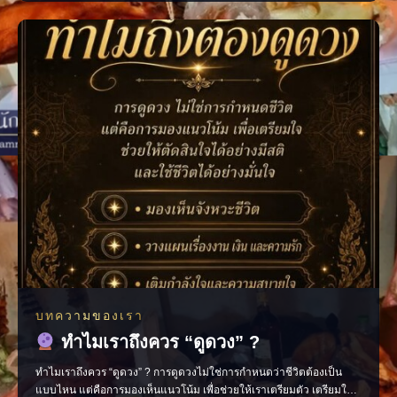
แยกไว้ ไม่ควรนำออกมาใช้ • เรียงธนบัตรไปในทิศทางเดียวกัน โดยหัน
หัวแบงก์เข้าด้านใน • นำใบเสร็จ บิลเ
บทความของเรา
ทำไมเราถึงควร “ดูดวง” ?
ทำไมเราถึงควร “ดูดวง” ? การดูดวงไม่ใช่การกำหนดว่าชีวิตต้องเป็น
แบบไหน แต่คือการมองเห็นแนวโน้ม เพื่อช่วยให้เราเตรียมตัว เตรียมใจ