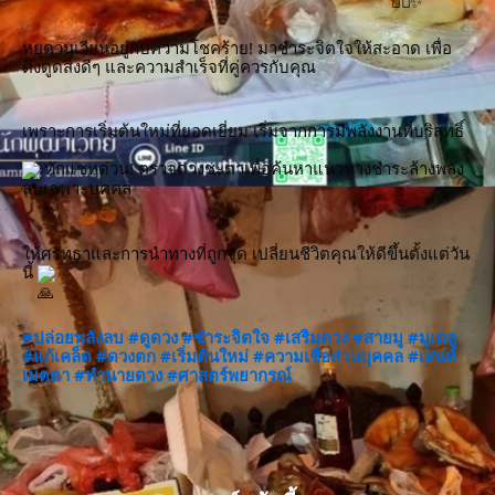
หยุดวนเวียนอยู่กับความโชคร้าย! มาชำระจิตใจให้สะอาด เพื่อ
ดึงดูดสิ่งดีๆ และความสำเร็จที่คู่ควรกับคุณ
เพราะการเริ่มต้นใหม่ที่ยอดเยี่ยม เริ่มจากการมีพลังงานที่บริสุทธิ์
 ทักแชทด่วน! ตรวจดวงชะตาเพื่อค้นหาแนวทางชำระล้างพลัง
ลบเฉพาะบุคคล
ให้ศรัทธาและการนำทางที่ถูกจุด เปลี่ยนชีวิตคุณให้ดีขึ้นตั้งแต่วัน
นี้ 
#ปล่อยพลังลบ
#ดูดวง
#ชำระจิตใจ
#เสริมดวง
#สายมู
#มูเตลู
#แก้เคล็ด
#ดวงตก
#เริ่มต้นใหม่
#ความเชื่อส่วนบุคคล
#เสน่ห์
เมตตา
#ทำนายดวง
#ศาสตร์พยากรณ์