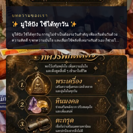
บทความของเรา
มูให้ปัง ใช้ได้ทุกวัน
มูให้ปัง ใช้ได้ทุกวัน การมูไม่จำเป็นต้องรอวันสำคัญ เพียงเริ่มต้นวันด้วย
ความคิดดี ๆ พกความมั่นใจ และเลือกใช้พลังที่เหมาะกับตัวเอง ก็ช่วยให้
ชีวิตประจำวันไหลลื่นขึ้นได้ ไม่ว่าจะเป็นเรื่องงาน การเงิน ความรัก หรือ
โอกาสใหม่ ๆ ทุกอย่างเริ่มต้นได้จาก “พลังใจ” ของเราเอง ติดตามเรื่องราว
สายมูแบบเข้าใจง่าย พร้อ