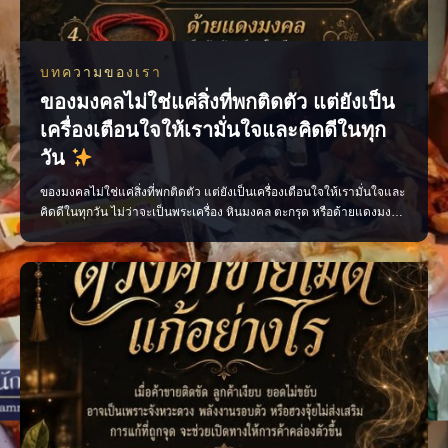
บทความของเรา
ของมงคลไม่ใช่แค่สิ่งที่พกติดตัว แต่ยังเป็น
เครื่องเตือนใจให้เรามั่นใจและคิดดีในทุก
วัน
ของมงคลไม่ใช่แค่สิ่งที่พกติดตัว แต่ยังเป็นเครื่องเตือนใจให้เรามั่นใจและ
คิดดีในทุกวัน ไม่ว่าจะเป็นพระเครื่อง หินมงคล ตะกรุด หรือด้ายแดงมงคล
เลือกสิ่งที่เหมาะกับตัวเอง พกด้วยความศรัทธา และตั้งใจทำสิ่งดี ๆ แล้ว
พลังใจดี ๆ จะค่อย ๆ ตามมา เพจ ไสยะ ทำนาย ทายทัก เสน่ห์ ของขลัง ดูด
วง #ของมงคล #ของมงคลพกติดตั