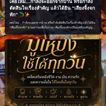
เคยไหม…กำลังจะออกจากบ้าน หรือกำลัง
ตัดสินใจเรื่องสำคัญ แล้วได้ยิน “เสียงจิ้งจก
ทัก”
เคยไหม…กำลังจะออกจากบ้าน หรือกำลังตัดสินใจเรื่องสำคัญ แล้วได้ยิน
“เสียงจิ้งจกทัก” ตามความเชื่อโบราณ เสียงจิ้งจกทักเปรียบเสมือนสัญญาณ
เตือนให้เราหยุดคิด ทบทวน และมีสติก่อนลงมือทำ บางครั้งอาจเป็นลาง
บอกเหตุ ทั้งเรื่องดีและเรื่องที่ควรระวัง แต่ไม่ว่าจะเชื่อมากน้อยเพียงใด สิ่ง
สำคัญที่สุดคือ “อย่าประมาท” แ