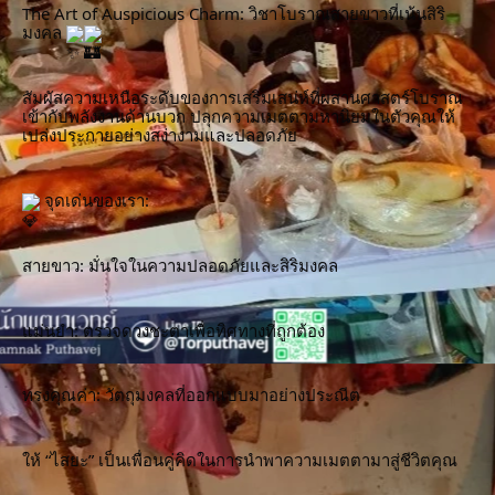
The Art of Auspicious Charm: วิชาโบราณสายขาวที่เน้นสิริ
มงคล 
สัมผัสความเหนือระดับของการเสริมเสน่ห์ที่ผสานศาสตร์โบราณ
เข้ากับพลังงานด้านบวก ปลุกความเมตตามหานิยมในตัวคุณให้
เปล่งประกายอย่างสง่างามและปลอดภัย
 จุดเด่นของเรา:
สายขาว: มั่นใจในความปลอดภัยและสิริมงคล
แม่นยำ: ตรวจดวงชะตาเพื่อทิศทางที่ถูกต้อง
ทรงคุณค่า: วัตถุมงคลที่ออกแบบมาอย่างประณีต
ให้ “ไสยะ” เป็นเพื่อนคู่คิดในการนำพาความเมตตามาสู่ชีวิตคุณ