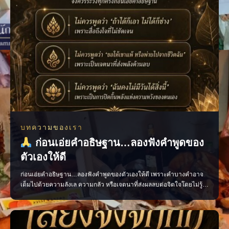
บทความของเรา
ก่อนเอ่ยคำอธิษฐาน…ลองฟังคำพูดของ
ตัวเองให้ดี
ก่อนเอ่ยคำอธิษฐาน…ลองฟังคำพูดของตัวเองให้ดี เพราะคำบางคำอาจ
เต็มไปด้วยความลังเล ความกลัว หรือเจตนาที่ส่งผลลบต่อจิตใจโดยไม่รู้
ตัว ควรอธิษฐานด้วยถ้อยคำที่ชัดเจน สุภาพ และเปี่ยมด้วยเจตนาดี เพื่อให้
ใจของเรามั่นคงและพร้อมก้าวไปสู่สิ่งที่ปรารถนา แล้วคุณเคยเผลอใช้คำ
พูดแบบไหนเวลาอธิษฐานบ้าง? #คำอธิษฐาน #พลัง