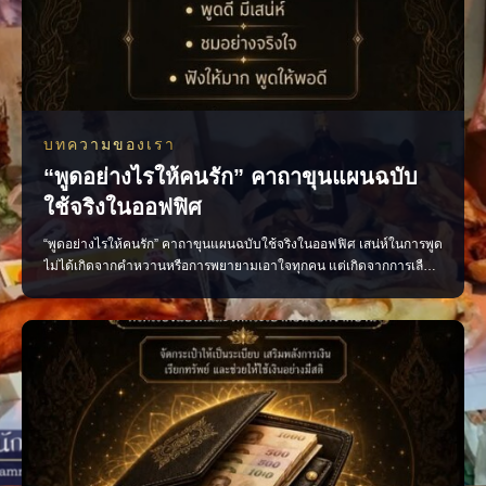
บทความของเรา
“พูดอย่างไรให้คนรัก” คาถาขุนแผนฉบับ
ใช้จริงในออฟฟิศ
“พูดอย่างไรให้คนรัก” คาถาขุนแผนฉบับใช้จริงในออฟฟิศ เสน่ห์ในการพูด
ไม่ได้เกิดจากคำหวานหรือการพยายามเอาใจทุกคน แต่เกิดจากการเลือก
ใช้คำพูดอย่างเหมาะสม น้ำเสียงนุ่มนวล และมีความจริงใจ หลักง่าย ๆ ที่
นำไปใช้ได้จริง พูดดีโดยไม่เสแสร้ง ชื่นชมอย่างจริงใจ รับฟังให้มาก และ
พูดให้พอดี เพียงเปลี่ยนวิธีสื่อสาร บรร