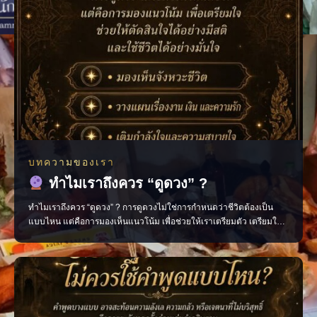
บทความของเรา
ทำไมเราถึงควร “ดูดวง” ?
ทำไมเราถึงควร “ดูดวง” ? การดูดวงไม่ใช่การกำหนดว่าชีวิตต้องเป็น
แบบไหน แต่คือการมองเห็นแนวโน้ม เพื่อช่วยให้เราเตรียมตัว เตรียมใจ
และตัดสินใจได้อย่างมีสติมากขึ้น มองเห็นจังหวะสำคัญของชีวิต วางแผน
เรื่องงาน การเงิน และความรัก เติมกำลังใจในวันที่รู้สึกสับสน ช่วยให้เดิน
หน้าต่อได้อย่างมั่นใจ เพราะเมื่อเรารู