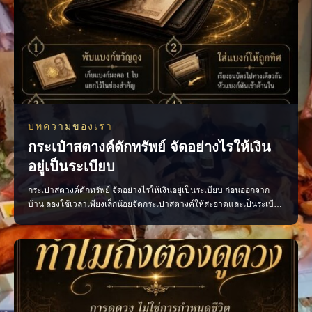
บทความของเรา
กระเป๋าสตางค์ดักทรัพย์ จัดอย่างไรให้เงิน
อยู่เป็นระเบียบ
กระเป๋าสตางค์ดักทรัพย์ จัดอย่างไรให้เงินอยู่เป็นระเบียบ ก่อนออกจาก
บ้าน ลองใช้เวลาเพียงเล็กน้อยจัดกระเป๋าสตางค์ให้สะอาดและเป็นระเบียบ
ตามความเชื่อถือว่าเป็นการเปิดทางรับพลังการเงินที่ดี • เก็บแบงก์ขวัญถุง
แยกไว้ ไม่ควรนำออกมาใช้ • เรียงธนบัตรไปในทิศทางเดียวกัน โดยหัน
หัวแบงก์เข้าด้านใน • นำใบเสร็จ บิลเ