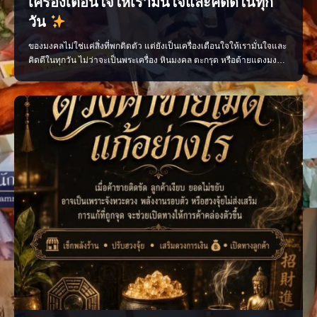
เครื่องเตือนใจให้เรามั่นใจและคิดดีในทุก
วัน
ของมงคลไม่ใช่แค่สิ่งที่พกติดตัว แต่ยังเป็นเครื่องเตือนใจให้เรามั่นใจและ
คิดดีในทุกวัน ไม่ว่าจะเป็นพระเครื่อง หินมงคล ตะกรุด หรือด้ายแดงมงคล
เลือกสิ่งที่เหมาะกับตัวเอง พกด้วยความศรัทธา และตั้งใจทำสิ่งดี ๆ แล้ว
พลังใจดี ๆ จะค่อย ๆ ตามมา เพจ ไสยะ ทำนาย ทายทัก เสน่ห์ ของขลัง ดูด
วง #ของมงคล #ของมงคลพกติดตั