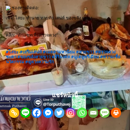
 ช่องทางติดต่อ:
เพจ: ไสยะ ทำนาย ทายทัก เสน่ห์ ของขลัง ดูดวง
คลิก: “ทักแชทเพื่อตรวจดวง”
#ไสยะ
#เสริมเสน่ห์
#เมตตามหานิยม
#สายขาว
#ตรวจดวง
ชะตา
#ของขลังสายขาว
#สิริมงคล
#มูเตลูพรีเมียม
#ความเชื่อ
นวัตกรรม
#ดูดวงความรัก
แชร์หน้านี้