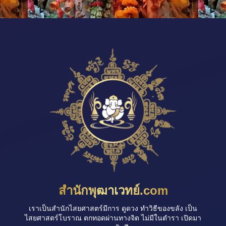
สำนักพุฒาเวทย์.com
เราเป็นสำนักไสยศาสตร์มีการ ดูดวง ทำวิธีของขลัง เป็น
ไสยศาสตร์โบราณ ตกทอดผ่านทางจิต ไม่มีในตำรา เปิดมา