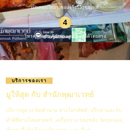
เป็นหมอไสยฯ. ของจริงรีวิวของแท้
4
โทรคุยสดกับ Admin และ หมอได้โดยตรง
บริการของเรา
มูให้สุด กับ สำนักพุฒาเวทย์
บริการดูดวง จิตทำนาย ทางโทรศัพท์, ปรึกษาและรับ
ทำพิธีทางไสยศาสตร์, เครื่องราง ของขลัง วัตถุมงคล,
ทำบุญ สื่อจิตถึงดวงวิญญาณ และ อื่นๆ