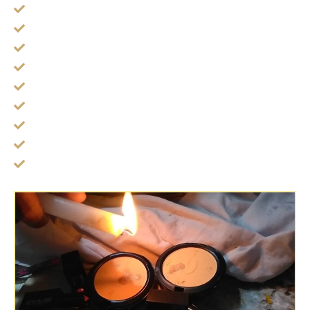
สายสิญจน์ ปัดวิญญาณรบกวน
น้ำมนต์ ล้างเคราะห์
หลวงปู่ทวด
หลวงปู่ทวดหลังพระสีวลี
สมเด็จนางพญา (ผู้หญิง)
ปลุกเสกกระเป๋าสตางค์
เหรียญงานศพ เงินล้าน
กระลาตาเดียว กระลาตาทิพย์
ไซรปากเงินปากทอง ดักลูกค้า