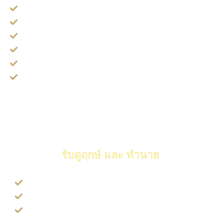
พิธี ตัดกรรม กันวิญญาณ
พิธี ล้างเคราะห์ปีชง
พิธี เสริมดวงบาตรแสตนเลสให้รวย
พิธี ทำราศีเมตตา ทำราศีดารา
พิธี บาตรแตก ศัตรูพินาศ (คาถาคนรู)
พิธี ล้างวิญญาณเด็ก ทำแท้ง
หมอเจ้าพิธีสำเร็จวิชา 108 คาถาสามารถประยุกต์ใช้ได้หลากหลาย
เคสแปลกๆ มาทำพิธีปัดเป่าไม่ให้คนในฟิตเนสแต่งตัวเลียนแบบก็มี ดู
ฤกษ์ ลาสึก ลาสิกขาบท
รับดูฤกษ์ และ ทำนาย
ดูฤกษ์ รับตำแหน่งใหม่
ดูฤกษ์ ตั้งศาลพระภูมิ เจ้าที่
ดูฤกษ์ ออกรถ