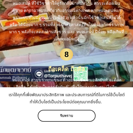
หมอเสน่ห์ ที่ใช้วิชาทำให้คู่รักกลับมาคบหากัน ควรจะต้องเป็น
ผู้ชาย คาถาอาคมจะเกี่ยวกับอารมณ์ทางเพศ หากหมอเสน่ห์แก่
ชราแบบที่ไม่มีอารมณ์ (แข็งตัว) แล้วนั้นมักใช้วิชาเสน่ห์ไม่ได้
หรือ ได้น้อยมาก ๆ รวมทั้ง หมอไสยศาสตร์ทั่วไปด้วยหากชราภาพ
มาก ๆ พลังก็จะลดลงตามสังขาร และ หมอเสน่ห์ มีน้อยเหลือเกินที่
เป็นหมอผู้หญิง
8
ถือเคล็ด ถือศีล
หมอเสน่ห์ สายขาวทุกแขนง ตัวอย่าง เช่น หมอสักยันต์ จะต้อง
ถือศีล “ ข้อห้ามในการสักยันต์” เพื่อให้ของอยู่กับตน “ไม่กิน
เราใช้คุกกี้เพื่อพัฒนาประสิทธิภาพ และประสบการณ์ที่ดีในการใช้เว็บไซต์
มะเฟือง น้ำเต้า ฟัก แฟง ….. ไม่นั่งทับครกไม้ที่ทำมาจากไม้คั่ง ไม้
ทำให้เว็บไซต์เป็นประโยชน์ต่อคุณมากยิ่งขึ้น.
มะลุง และไม้มะค่า” เป็นต้น การ ถือเคล็ด คือ การแสดงออกไปใน
ทิศทางที่เป็นมงคลกับตนเอง ไม่แช่งตนเอง (สำนักเราไม่ได้เป็น
สำนักสักแค่ยกตัวอย่าง)
รับทราบ
9
หน้าหลัก
เมนู
ติดต่อ
แชร์
เพิ่มเติม