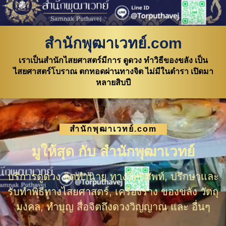
สำนักพุฒาเวทย์.com
เราเป็นสำนักไสยศาสตร์มีการ ดูดวง ทำวิธีของขลัง เป็น
ไสยศาสตร์โบราณ ตกทอดผ่านทางจิต ไม่มีในตำรา เปิดมา
หลายสิบปี
สำนักพุฒาเวทย์.com
มูให้สุด กับ สำนักพุฒาเวทย์
บริการดูดวง จิตทำนาย ทางโทรศัพท์, ปรึกษาและ
รับทำพิธีทางไสยศาสตร์, เครื่องราง ของขลัง วัตถุ
มงคล, ทำบุญ สื่อจิตถึงดวงวิญญาณ และ อื่นๆ