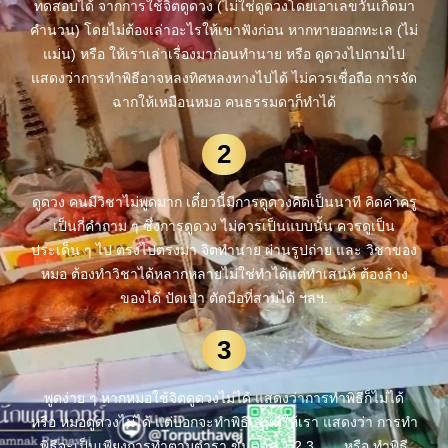
ทดสอบได้ จากการใช้จิตดูดวง (ไม่ใช่ดูดวงโดยเอาเลขวันเกิดมา
คำนวน) โดยไม่ต้องเล่าอะไรให้เขาฟังก่อน หากทายออกทะเล (ไม่
แม่น) หรือ ให้เราเล่าเรื่องมาก่อนทำนาย หรือ ดูดวงไปถามไป
แสดงว่าการทำพิธีอาจหลงทิศหลงทางไปได้ ไม่ควรเชื่อถือ การจัด
ฉากให้เหมือนหมอ คนธรรมดาก็ทำได้
2
ดูดวง คนมีวิชาไม่พูดมาก เดี๋ยวนี้มีการดูดวงคิดเป็นนาที คิดค่าครู
เป็นกี่คำถาม ๆ ซึ่งการดูดวง ไม่ควรเป็นแบบนั้น ควรดูเป็น
ประเด็น ๆ ไป ตรงไปตรงมา จิตทำนาย ผ่านรูปถ่าย และ วิชาของ
หมอ ต้องทำวิชาได้หลากหลายไม่ใช่ทำได้แต่ทำเสน่ห์ ต้องล้าง
ของได้ ปัดเป่า ตัดมือที่สามได้ ฯลฯ.
3
พูดง่าย ๆ หากหมอใช้จิตดูดวงไม่ได้ แสดงว่าการทำพิธีก็ไม่ได้
หรือ หมอดูดวงไม่ได้ แต่บอกจะทำพิธีเสน่ห์ให้เรา แสดงว่า การทำ
พิธีจะเป็นเพียงการทำตามตำรา ขั้นตอน 1 2 3 ….. หรือ ทำพิธี