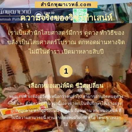
สำนักพุฒาเวทย์.com
ความจริงของวิชาทำเสน่ห์
เราเป็นสำนักไสยศาสตร์มีการ ดูดวง ทำวิธีของ
ขลัง เป็นไสยศาสตร์โบราณ ตกทอดผ่านทางจิต
ไม่มีในตำรา เปิดมาหลายสิบปี
1
เลือกหมอเสน่ห์ผิด ชีวิตเปลี่ยน
หมอเสน่ห์ จะต้องมีจิตที่เหนือกว่าคนทั่วไป สามารอ่านจิตคนดูดวง
ได้ และ ด้วยความสามารถนี้เอง เขาจะเป็นที่ปรึกษาให้เราอย่าง
ถูกทิศถูกทาง หากดูดวงแม่น ทักแม่น ถือว่าผ่าน หากหมอเสน่ห์ ที่
ไม่มีความสามารถนี้ ท่านอาจเจอหมอไม่เก่ง หรือ โดนเขาหลอก
ได้