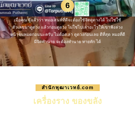
6
เมื่อคุณ รู้แล้วว่า หมอเสน่ห์ที่ดีจะต้องใช้จิตดูดวงได้ ไม่ใช่ใช้
ตัวเลขมาดูดวง แล้วก่อนดูดวง ไม่ใช่ไปเล่าอะไรให้เขาฟังล่วง
หน้าจนหมดก่อนนะครับ ไม่ต้องเล่า ดูดวงก่อนเลย ดีที่สุด หมอที่ดี
มีจิตทำนาย จะต้องทำนาย ทายทัก ได้
สำนักพุฒาเวทย์.com
เครื่องราง ของขลัง
เราเป็นสำนักไสยศาสตร์มีการ ดูดวง ทำวิธีของขลัง
เป็นไสยศาสตร์โบราณ ตกทอดผ่านทางจิต ไม่มีใน
ตำรา เปิดมาหลายสิบปี