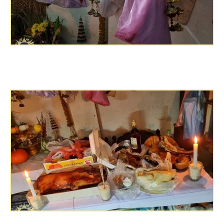
จะมีการไหว้ เทวดา และ วิญญาณตามเทศกาลสำนักเกี่ยว
กับไสยศาสตร์จำเป็นต้องไหว้