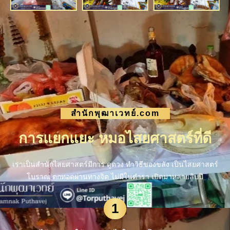
สำนักพุฒาเวทย์.com
การแยกแยะ หมอไสยศาสตร์ที่ดี
เราเป็นสำนักไสยศาสตร์มีการ ดูดวง ทำวิธีของขลัง เป็นไสยศาสตร์
โบราณ ตกทอดผ่านทางจิต ไม่มีในตำรา เปิดมาหลายสิบปี
1