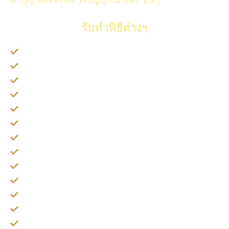
รับทำพิธีต่างๆ
พิธี ดูดวง ผ่านรูปถ่าย (แท้)
พิธี ทำบุญรับพร วันเกิด
พิธี สื่อสารให้บุญ กับ ผู้ล่วงลับ
พิธี ผูกดวง ตัดมือที่สาม ผ่าจ้าน
พิธี ผูกหุ่น ราคะ ดอกทอง
พิธี ล้างอาถรรพณ์ ไฝ ปาน ขี้แมลงวัน
พิธี หักคอไอเท่ง
พิธี ล้างของให้แฟนมีสติ
พิธี กันไม่ให้โดนของซ้ำ
พิธี สวดพลิกแผ่นดิน
พิธี สวดขอขมาสิ่งศักดิ์สิทธิ์
พิธี ตัดกรรม และ อีกมากมาย
พิธี ต่อชะตา รักษาโรค