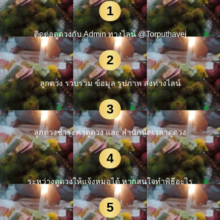
1
ติดต่อดูดวงกับ Admin ทางไลน์ @Torputhavej
2
ลูกดวง รวบรวม ข้อมูล รูปภาพ ส่งทางไลน์
3
ลูกดวงชำระค่าดูดวง และ สำนักนัดเวลาดูดวง
4
ระหว่างดูดวงให้แจ้งหมอได้ หากสนใจทำพิธีอะไร
5