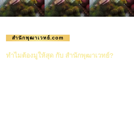
สำนักพุฒาเวทย์.com
ทำไมต้องมูให้สุด กับ สำนักพุฒาเวทย์?
สำนักเราเป็นสำนักทางไสยศาสตร์ จึงมีการไหว้เทวดา
ครูบาอาจารย์ ไหว้วิญญาณ (ถึงวิญญาณบรรพบุรุษ
ของศิษย์ด้วย) เพื่อให้มาเสริม คุ้มครองศิษย์และมา
ช่วยในการทำพิธีไสยศาสตร์ โดยการไหว้จะเป็นไป
ตามการเปิดปิดของโลกของวิญญาณช่วงงานบุญ และ
ให้ศิษย์มาร่วมบุญ คือ