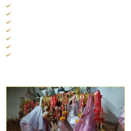
ไหว้ครู วันที่ 31 ธ.ค. ของทุกปี
ไหว้ตรุษจีน ดวงวิญาณคนจีนมาเสริมดวง
วันวาเลนไทน์ ไหว้วิญญาณเสริมความรัก
สงกรานต์ ปีใหม่ไทย แจกผ้าถุงคนแก่ให้พร
เข้าพรรษา ถวายเทียนเสริมดวงเทวดาจำศีล
รับเปรตแรม 1 ค่ำ เดือนสิบ
ส่งเปรตแรม 15 ค่ำ เดือนสิบของทุกปี
หิ้งพระ สมเด็จโต หลวงปู่ทวดถุงใส่ผ้าขาวและของที่จะเอา
ไปสวดในป่าช้าคืนนี้