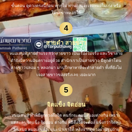
ขั้นตอน ดูดวงตรงนี้ก่อน หากไม่ ท่านอาจจะเจอหมอไม่เก่ง หรือ
โดนเขาหลอกได้
4
สายดำ สายขาว
หมอเสน่ห์ สายดำแรง กว่าสายขาว เป็นเรื่องไม่จริง และวิชาสาย
ดำยังมีความอันตรายอยู่ด้วย สำนักเราเป็นสายขาว มีลูกค้าโดน
สายขาวปลอม ๆ หลอกมา มาปรึกษาหาที่จะทำสายดำ ทั้งที่ยังไม่
เจอสายขาวของจริงเลย เยอะมาก
5
จิตแข็ง จิตอ่อน
หมอเสน่ห์ ทำพิธีผูกดวงดึงจิต คนรักจะตอบสนองต่างกัน เพราะ
แต่ละคนจิตแข็ง จิตอ่อน ต่างกัน พิธีดึงจิตจะต้อง แข็งกว่าจิตคน
รักเสมอ หมอเสน่ห์จะแนะนำเราได้ หลังจากดูดวงผ่านรูปถ่าย