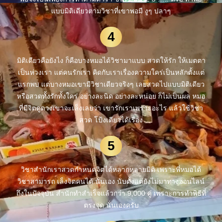
แบบมิติเดียวตามวิชาที่เขาพอมี งูๆ ปลาๆ
4
มิติเดียวคือยังไง ก็คือบางหมอได้วิชามาแบบ สวดให้รัก ให้เมตตา
เป็นห่วงเรา แต่คนรักเรา คิดกับเราเรื่องความใคร่เป็นหลักตั้งแต่
แรกพบ แต่บางหมอเขามีวิชาเดียวจริงๆ เลยสวดไปแบบมิติเดียว
หรือสวดทั้งรักทั้งใคร่ อย่างละนิด อย่างละหน่อย ก็ไม่เป็นผล หมอ
ที่มีจิตดูดวงเขาจะเล็งเลยว่า เขารักเราเพราะอะไร แล้วใช้วิชา
สวด โป้งเดียวได้เรื่อง
5
วิชาสำนักเราสวดกำหนดจิตได้หลากหลายมิติ เพราะพี่หมอได้
วิชาสามารถ เล็งจิตคนได้ นั่นเอง นับตั้งแต่ยังไม่มาทางออนไลน์
ถึงในปัจจุบัน สำนักทำสำเร็จแล้วกว่า 9,000 คู่ เพราะการทำพิธีที่
ตรงจุด นั่นเองครับ