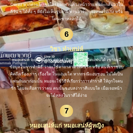
นั่นเอง หากท่านไปเจอใครบอกท่านล่วงหน้าว่าแฟนจะกลับมาใน
กี่วัน ๆ ได้ทั้ง ๆ ที่ยังไม่เห็นรูปถ่าย ท่านอาจจะเจอหมอไม่เก่ง หรือ
โดนเขาหลอกได้
6
วิชา ทำเสน่ห์
หมอเสน่ห์ จะต้องมีการ ดูดวง เปิดดวง อ่านจิตแฟนได้ เขาจะมี
ข้อมูลในการทำพิธี ว่าจะใช้คาถาสวดให้คนรัก หรือ คนที่เราชอบ
คิดถึงเรื่องเก่าๆ เรื่องใด ในแง่มุมใด หากกรณีแอบชอบ ไม่ได้เป็น
แฟนกันมาก่อนนั้น หมอจะใช้วิธีที่เรียกว่าการทำราศี ให้ถูกใจคน
รัก โดยจะสื่อสารว่าคน คนนั้นชอบสง่าราศีแบบใด เมื่อเจอหน้า
จะได้หลงในราศีได้ง่าย
7
หมอเสน่ห์แก่ หมอเสน่ห์ผู้หญิง