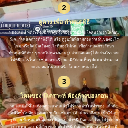
2
ดูดวง เพื่อ กำหนดพิธี
หมอเสน่ห์ ที่ดีจะต้องมีการดูดวงกับรูปถ่ายอ่านใจคนรักเราให้ก่อน
ถึงจะกำหนดการทำพิธีได้ หรือ ดูรูปมือที่สามก่อนว่าเล่นของอะไร
ไหม หรือติดขัดเรื่องอะไรที่มองไม่เห็น เพื่อกำหนดการรักษา
กำหนดพิธีต่าง ๆ หากไม่ดูดวงผ่านรูปถ่ายก่อนจะรู้ได้อย่างไรว่าจะ
ใช้พิธีอะไรในการช่วย หากเรียกค่าพิธีก่อนเห็นรูปแฟน ท่านอาจ
จะเจอหมอไม่เก่ง หรือ โดนเขาหลอกได้
3
โดนของ มีเคราะห์ ต้องล้างของก่อน
หมอเสน่ห์ ที่ไม่เก่ง ดูดวงแฟนแล้วไม่รู้ว่าแฟนโนทำของ แล้วทำ
เสน่ห์ซ้ำไปอีก จะอันตรายกับแฟนมาก สำนักเราจึงแนะนำให้เอา
รูปถ่าย ทั้งหมดมา ดูดวง เป็นการ “ทำพิธีเปิดดวง” โดยใช้รูปถ่าย
เรา แฟน และ ผู้ที่เกี่ยวข้อง มาทำพิธีเปิดดวง หมอเสน่ห์ ที่ดีจะมี