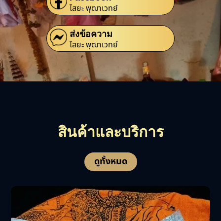
ไสยะ พุฒาเวทย์
ส่งข้อความ
ไสยะ พุฒาเวทย์
สินค้าและบริการ
ดูทั้งหมด