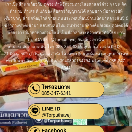
เราเป็นสำนักเกี่ยวกับ ดูดวง ทำพิธีกรรมทางไสยศาสตร์ต่าง ๆ เช่น จิต
ทำนาย ทำเสน่ห์ แก้ของ สื่อสารวิญญาณได้ สายขาว มีอาจารย์ที่
เชี่ยวชาญ สำนักที่อยู่ใกล้ชายแดนประเทศเพื่อนบ้านเปิดมาหลายสิบปี มี
ชาวต่างชาติเข้ามา สลับกับคนไทย คนทำงานกลางคืนก็เยอะ คุณต่อได้
ขออาจารย์มาทำทางออนไลน์ เป็นสื่อกลางระหว่างศิษย์ทั่วโลก ผ่าน
LineOA ID : @Torputhavej อันเดียวเท่านั้น
สามารถติดต่อแอดมิน โทร 085-347-6341 คุณต่อได้ตลอด 09:00 -
21:00 น. ของทุกวัน ดูดวง สำนักได้จดทะเบียนถูกต้องตามกฎหมาย เลข
ทะเบียนพาณิชย์อิเล็กทรอนิกส์ 3940300154794 พร้อมเพย์ 085-347-
6341
โทรสอบถาม
085-347-6341
LINE ID
@Torputhavej
Facebook