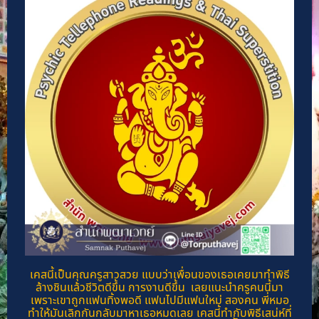
เคสนี้เป็นคุณครูสาวสวย แบบว่าเพื่อนของเธอเคยมาทำพิธี
ล้างชินแล้วชีวิตดีขึ้น การงานดีขึ้น เลยแนะนำครูคนนี้มา
เพราะเขาถูกแฟนทิ้งพอดี แฟนไปมีแฟนใหม่ สองคน พี่หมอ
ทำให้มันเลิกกันกลับมาหาเธอหมดเลย เคสนี้ทำกับพิธีเสน่ห์ที่