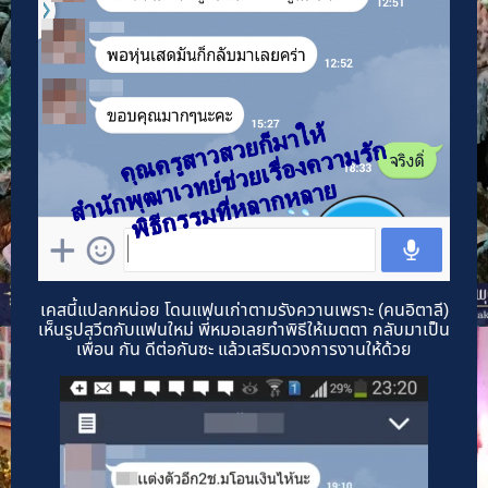
เคสนี้แปลกหน่อย โดนแฟนเก่าตามรังควานเพราะ (คนอิตาลี)
เห็นรูปสวีตกับแฟนใหม่ พี่หมอเลยทำพิธีให้เมตตา กลับมาเป็น
เพื่อน กัน ดีต่อกันซะ แล้วเสริมดวงการงานให้ด้วย