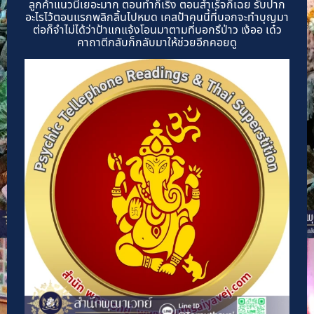
ลูกค้าแนวนี้เยอะมาก ตอนทำก็เริ่ง ตอนสำเร็จก็เฉย รับปาก
อะไรไว้ตอนแรกพลิกลิ้นไปหมด เคสป้าคนนี้ที่บอกจะทำบุญมา
ต่อก็จำไม่ได้ว่าป้าแกแจ้งโอนมาตามที่บอกรึป่าว เง้ออ เด๋ว
คาถาตีกลับก็กลับมาให้ช่วยอีกคอยดู