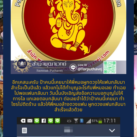
อีกเคสนะครับ ป้าคนนี้เคยมาให้พี่หมอผูกดวงให้แฟนกลับมา
สำเร็จเป็นปีแล้ว แล้วแกไม่ได้ทำบุญอะไรกับพี่หมอเลย ทำเฉย
ไปพอแฟนกลับมา วันนั้นบังเอิญส่งข้อความบอกบุญไปให้
ทางไล แกเลยตอบกลับมา ต่อเลยจำได้ว่าป้าคนนี้เคยมา ทำ
ไซรไปติดร้าน แล้วให้พี่หมอล้างดวงแฟน ผูกดวงแฟนกลับมา
สำเร็จแล้วด้วย