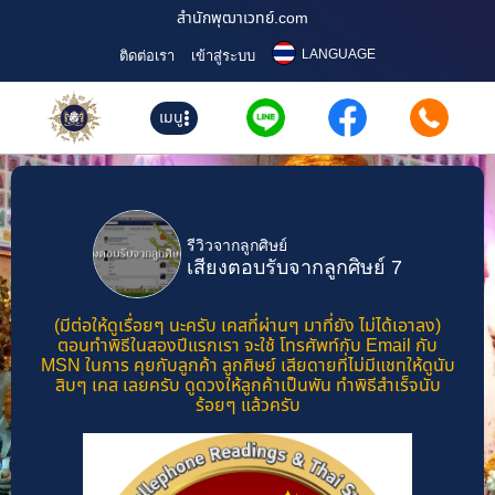
สำนักพุฒาเวทย์.com
LANGUAGE
ติดต่อเรา
เข้าสู่ระบบ
เมนู
รีวิวจากลูกศิษย์
เสียงตอบรับจากลูกศิษย์ 7
(มีต่อให้ดูเรื่อยๆ นะครับ เคสที่ผ่านๆ มาที่ยัง ไม่ได้เอาลง)
ตอนทำพิธีในสองปีแรกเรา จะใช้ โทรศัพท์กับ Email กับ
MSN ในการ คุยกับลูกค้า ลูกศิษย์ เสียดายที่ไม่มีแชทให้ดูนับ
สิบๆ เคส เลยครับ ดูดวงให้ลูกค้าเป็นพัน ทำพิธีสำเร็จนับ
ร้อยๆ แล้วครับ