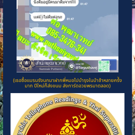
(เธอซื้อแบรนรังนกมาฝากพี่หมอไปบำรุงในป่าช้าหลายคร้ัง
มาก ปีใหม่ก็ส่งขนม ส่งการ์ดอวยพรมาตลอด)