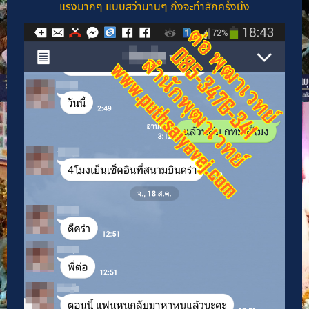
แรงมากๆ แบบสว่านานๆ ถึงจะทำสักคร้ังนึง