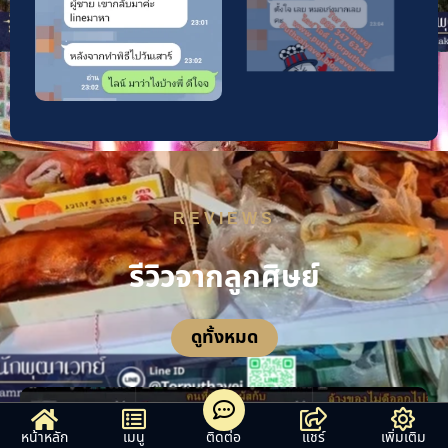
REVIEWS
รีวิวจากลูกศิษย์
ดูทั้งหมด
หน้าหลัก
เมนู
ติดต่อ
แชร์
เพิ่มเติม