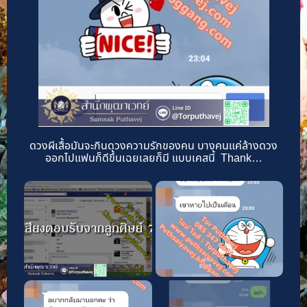
ดวงผีเสื้อมันจะกินดวงความรักของคน บางคนแค่ล้างดวง
ออกไปแฟนก็ดีขึ้นเฉยเลยก็มี แบบเคสนี้ Thank…