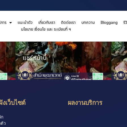
ิการ
แนะนำตัว
เกี่ยวกับเรา
ติดต่อเรา
บทความ
Bloggang
รีว
นโยบาย เงื่อนไข และ ระเบียบที่ ฯ
แชร์หน้านี้
ังเว็บไซต์
ผลงานบริการ
ัก
ตัว