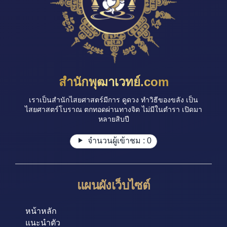
สำนักพุฒาเวทย์.com
เราเป็นสำนักไสยศาสตร์มีการ ดูดวง ทำวิธีของขลัง เป็น
ไสยศาสตร์โบราณ ตกทอดผ่านทางจิต ไม่มีในตำรา เปิดมา
หลายสิบปี
จำนวนผู้เข้าชม :
0
แผนผังเว็บไซต์
หน้าหลัก
แนะนำตัว