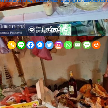
พระ
#เสริมดวง
#สายมู
#สิริมงคล
#ขึ้นบ้านใหม่
#ดูดวง
#ของขลังเสริมดว
แชร์หน้านี้