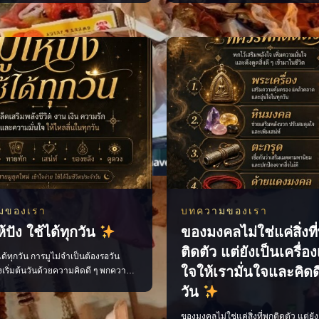
่อถือว่าเป็นการเปิดทางรับพลังการ
และตัดสินใจได้อย่างมีสติมากขึ้น มอง
• เก็บแบงก์ขวัญถุงแยกไว้ ไม่ควรนำออก
สำคัญของชีวิต วางแผนเรื่องงาน การเ
ียงธนบัตรไปในทิศทางเดียวกัน โดยหัน
ความรัก เติมกำลังใจในวันที่รู้สึกสับสน
้าด้านใน • นำใบเสร็จ บิลเ
เดินหน้าต่อได้อย่างมั่นใจ เพราะเมื่อเร
มของเรา
บทความของเรา
้ปัง ใช้ได้ทุกวัน
ของมงคลไม่ใช่แค่สิ่งที
ติดตัว แต่ยังเป็นเครื่อ
้ได้ทุกวัน การมูไม่จำเป็นต้องรอวัน
ใจให้เรามั่นใจและคิดด
งเริ่มต้นวันด้วยความคิดดี ๆ พกความ
ลือกใช้พลังที่เหมาะกับตัวเอง ก็ช่วยให้
วัน
ันไหลลื่นขึ้นได้ ไม่ว่าจะเป็นเรื่องงาน
ามรัก หรือโอกาสใหม่ ๆ ทุกอย่างเริ่ม
ของมงคลไม่ใช่แค่สิ่งที่พกติดตัว แต่ยัง