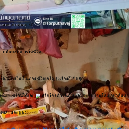
ง และเพิ่มพูนบารมี
ามมั่นคงในการใช้ชีวิต
ก็เป็นเงินเป็นทอง ชีวิตเจริญรุ่งเรืองถึงขีดสุด
ต์มาแชร์กันได้เลย 
 หรือใครที่กำลังมีแพลนจะจัดบ้านใหม่ อย่าลืมนำ
งขลัง และดูดวง