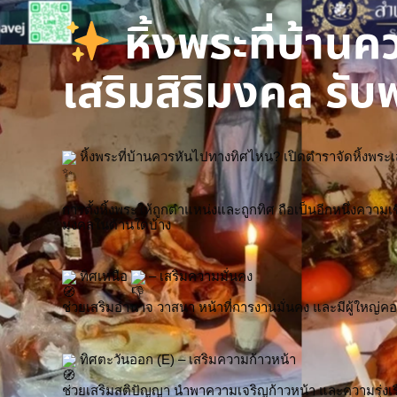
หิ้งพระที่บ้าน
เสริมสิริมงคล รับ
 หิ้งพระที่บ้านควรหันไปทางทิศไหน? เปิดตำราจัดหิ้งพระเส
การตั้งหิ้งพระให้ถูกตำแหน่งและถูกทิศ ถือเป็นอีกหนึ่งความ
มงคลในด้านใดบ้าง
 ทิศเหนือ 
 – เสริมความมั่นคง
ช่วยเสริมอำนาจ วาสนา หน้าที่การงานมั่นคง และมีผู้ใหญ่คอ
 ทิศตะวันออก (E) – เสริมความก้าวหน้า
ช่วยเสริมสติปัญญา นำพาความเจริญก้าวหน้า และความรุ่งเรือ