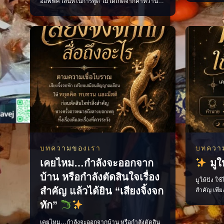
ออฟฟิศ เสน่ห์ในการพูด ไม่ได้เกิดจากคำหวาน
ตามความเชื
หรือการพยายามเอาใจทุกคน แต่เกิดจากการเลือก
เงินที่ดี 
ใช้คำพูดอย่างเหมาะสม น้ำเสียงนุ่มนวล และมี
มาใช้ • เร
ความจริงใจ หลักง่าย ๆ ที่นำไปใช้ได้จริง พูดดีโดย
หัวแบงก์เข
ไม่เสแสร้ง ชื่นชมอย่างจริงใจ รับฟังให้มาก และ
พูดให้พอดี เพียงเปลี่ยนวิธีสื่อสาร บรร
บทความของเรา
บทควา
เคยไหม…กำลังจะออกจาก
มูให
บ้าน หรือกำลังตัดสินใจเรื่อง
มูให้ปัง ใช
สำคัญ แล้วได้ยิน “เสียงจิ้งจก
สำคัญ เพีย
มั่นใจ และเ
ทัก”
ชีวิตประจำว
การเงิน คว
เคยไหม…กำลังจะออกจากบ้าน หรือกำลังตัดสิน