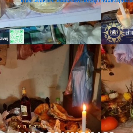
#ไสยะ
#จัดหิ้งพระ
#ทิศตั้งหิ้งพระ
#ฮวงจุ้ยบ้าน
#ฮวงจุ้ยห้อง
บทความ