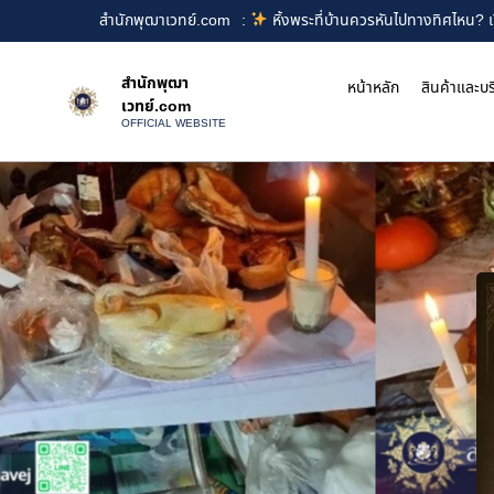
สำนักพุฒาเวทย์.com
:
หิ้งพระที่บ้านควรหันไปทางทิศไหน? เ
สำนักพุฒา
หน้าหลัก
สินค้าและบร
เวทย์.com
OFFICIAL WEBSITE