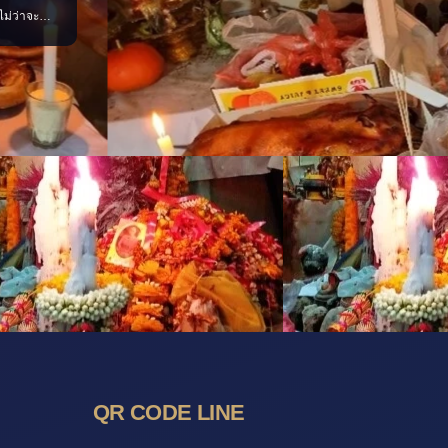
ภายในร้าน หรือการจัดวางที่ยังไม่ส่งเสริมการค้า
ไม่ว่าจะ
ลองเริ่มจากการตรวจพลังร้าน ปรับฮวงจุ้ย เสริมจุด
้ายแดง
รับทรัพย์ และจัดพื้นที่ให้เปิดรับลูกค้ามากขึ้น เมื่อ
้วยความ
แก้ได้ตรงจุด การค้าขายก
ดี ๆ จะค่อย
่ห์ ของ
ดตั
QR CODE LINE