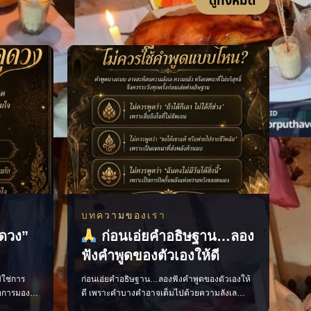
ดูทั้งหมด
บทความของเรา
ูดวง”
ก่อนเอ่ยคำอธิษฐาน…ลอง
ฟังคำพูดของตัวเองให้ดี
่ใช่การ
ก่อนเอ่ยคำอธิษฐาน…ลองฟังคำพูดของตัวเองให้
ือการมอง
ดี เพราะคำบางคำอาจเต็มไปด้วยความลังเล
 เตรียมใจ
ความกลัว หรือเจตนาที่ส่งผลลบต่อจิตใจโดยไม่รู้