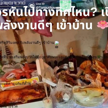
ควรหันไปทางทิศไหน? เ
พลังงานดีๆ เข้าบ้าน
ริมสิริมงคล รับพลังงานดีๆ เข้าบ้าน 
เชื่อที่ช่วยเสริมพลังบวกให้ผู้อยู่อาศัยพบเจอแต่ความร่มเย็นเป็นสุข มา
ยเมตตาอุปถัมภ์ค้ำชู
งมาสู่ชีวิต