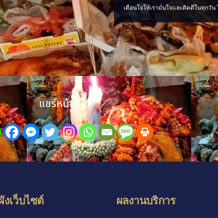
“พลังใจ” ของเราเอง ติดตามเรื่องราว
เตือนใจให้เรามั่นใจและคิดดีในทุกวัน 
้าใจง่าย พร้อ
เป็นพระเครื่อง หินมงคล ตะกรุด หรือด
มงคล เลือกสิ่งที่เหมาะกับตัวเอง พกด
ศรัทธา และตั้งใจทำสิ่งดี ๆ แล้วพลังใจ
ๆ ตามมา เพจ ไสยะ ทำนาย ทายทัก เสน
ขลัง ดูดวง #ของมงคล #ของมงคลพกติ
แชร์หน้านี้
ังเว็บไซต์
ผลงานบริการ