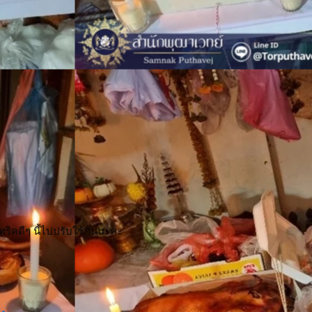
ทริคดีๆ นี้ไปปรับใช้กันนะคะ