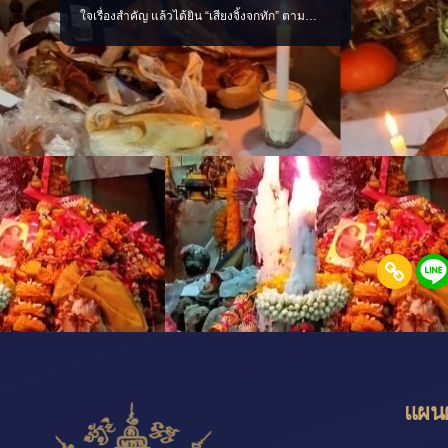
ต้นได้จาก 
ใจเรื่องสำคัญ แล้วได้ยิน “เสียงจิ้งจกทัก” ตาม
สายมูแบบเข
ความเชื่อโบราณ เสียงจิ้งจกทักเปรียบเสมือน
สัญญาณเตือนให้เราหยุดคิด ทบทวน และมีสติ
ก่อนลงมือทำ บางครั้งอาจเป็นลางบอกเหตุ ทั้ง
เรื่องดีและเรื่องที่ควรระวัง แต่ไม่ว่าจะเชื่อมาก
น้อยเพียงใด สิ่งสำคัญที่สุดคือ “อย่าประมาท” แ
แผนผ