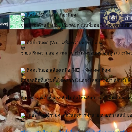
 ทิศใต้ (S) – เสริมเกียรติยศ
ช่วยเสริมด้านชื่อเสียง เกียรติยศ เป็นที่ยอมรับของคนรอบข้า
 ทิศตะวันตก (W) – เสริมความสงบร่มเย็น
ช่วยเสริมความสุข ความสงบ ทำให้ครอบครัวอบอุ่น และมีคว
 ทิศตะวันออกเฉียงเหนือ (NE) – ทิศมงคลที่สุด!
ทิศยอดฮิตที่เสริมทั้งโชคลาภ เงินทองไหลมาเทมา หยิบจับสิ่งใด
บ้านของคุณตั้งหิ้งพระหันไปทิศไหนกันบ้างคะ? พิมพ์คอมเมน
 ไสยะ – ศูนย์รวมศาสตร์แห่งการทำนาย ทายทัก เสน่ห์ ขอ