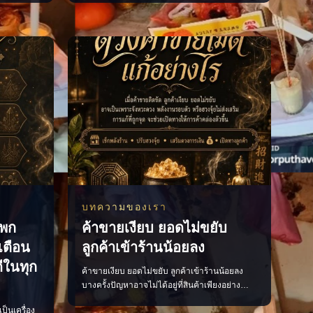
เห็นจังหวะ
ตัว ควรอธิษฐานด้วยถ้อยคำที่ชัดเจน สุภาพ และ
งิน และ
เปี่ยมด้วยเจตนาดี เพื่อให้ใจของเรามั่นคงและ
 ช่วยให้
พร้อมก้าวไปสู่สิ่งที่ปรารถนา แล้วคุณเคยเผลอใช้
ารู
คำพูดแบบไหนเวลาอธิษฐานบ้าง? #คำอธิษฐาน
#พลัง
บทความของเรา
่พก
ค้าขายเงียบ ยอดไม่ขยับ
งเตือน
ลูกค้าเข้าร้านน้อยลง
ีในทุก
ค้าขายเงียบ ยอดไม่ขยับ ลูกค้าเข้าร้านน้อยลง
บางครั้งปัญหาอาจไม่ได้อยู่ที่สินค้าเพียงอย่าง
เดียว แต่อาจเกี่ยวข้องกับจังหวะดวง พลังงาน
เป็นเครื่อง