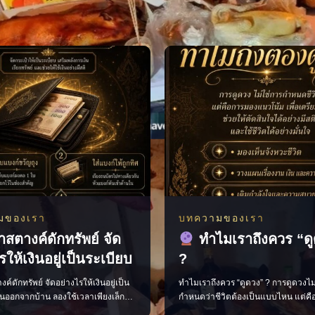
มของเรา
บทความของเรา
าสตางค์ดักทรัพย์ จัด
ทำไมเราถึงควร “ด
รให้เงินอยู่เป็นระเบียบ
?
ค์ดักทรัพย์ จัดอย่างไรให้เงินอยู่เป็น
ทำไมเราถึงควร “ดูดวง” ? การดูดวงไม
อนออกจากบ้าน ลองใช้เวลาเพียงเล็ก
กำหนดว่าชีวิตต้องเป็นแบบไหน แต่ค
ะเป๋าสตางค์ให้สะอาดและเป็นระเบียบ
เห็นแนวโน้ม เพื่อช่วยให้เราเตรียมตัว