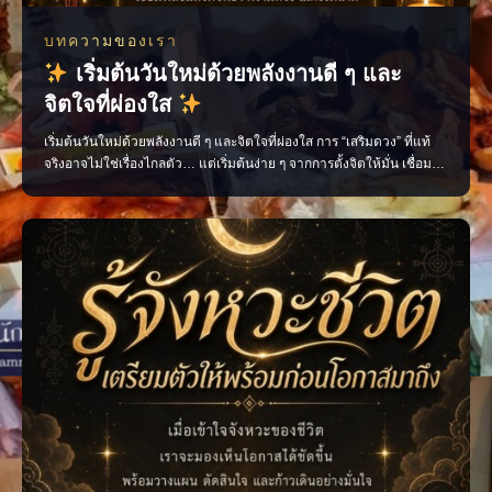
บทความของเรา
เริ่มต้นวันใหม่ด้วยพลังงานดี ๆ และ
จิตใจที่ผ่องใส
เริ่มต้นวันใหม่ด้วยพลังงานดี ๆ และจิตใจที่ผ่องใส การ “เสริมดวง” ที่แท้
จริงอาจไม่ใช่เรื่องไกลตัว… แต่เริ่มต้นง่าย ๆ จากการตั้งจิตให้มั่น เชื่อม
โยงพลังแห่งความศรัทธา ความหวัง และเจตนาดี เพื่อดึงดูดสิ่งดี ๆ เข้ามา
ในชีวิต ไม่ว่าจะเป็นการไหว้ขอพรสิ่งศักดิ์สิทธิ์ที่คุณเคารพ การสวดมนต์สั้