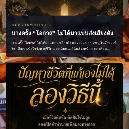
บทความของเรา
บางครั้ง “โอกาส” ไม่ได้มาแบบส่งเสียงดัง
บางครั้ง “โอกาส” ไม่ได้มาแบบส่งเสียงดัง แต่จะค่อย ๆ ปรากฏในจังหวะที่
ใช่ เมื่อเราเข้าใจจังหวะชีวิต มองเห็นแนวโน้มล่วงหน้า และเตรียม
ตัวอย่างมีสติ การตัดสินใจก็จะชัดเจนขึ้น พร้อมรับโอกาสใหม่ ๆ ด้วย
ความมั่นใจ เปิดมุมมองชีวิต ผ่านการทำนายและคำแนะนำที่ช่วยให้คุณ
วางแผนได้อย่างรอบคอบ ไสยะ ทำนาย ทายทัก เสน่ห