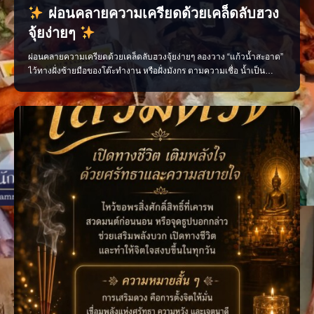
ผ่อนคลายความเครียดด้วยเคล็ดลับฮวง
จุ้ยง่ายๆ
ผ่อนคลายความเครียดด้วยเคล็ดลับฮวงจุ้ยง่ายๆ ลองวาง “แก้วน้ำสะอาด”
ไว้ทางฝั่งซ้ายมือของโต๊ะทำงาน หรือฝั่งมังกร ตามความเชื่อ น้ำเป็น
ตัวแทนของพลังงานที่ไหลลื่น ช่วยเสริมความราบรื่นในการเจรจา เพิ่ม
โอกาสได้รับการสนับสนุน และสร้างบรรยากาศสงบระหว่างทำงาน ใคร
ช่วงนี้งานรุม งานเร่ง หรือเจรจาไม่ลงตัว…ลองย้ายแก้