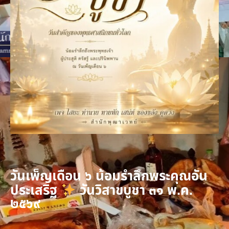
วันเพ็ญเดือน ๖ น้อมรำลึกพระคุณอัน
ประเสริฐ
วันวิสาขบูชา ๓๑ พ.ค.
๒๕๖๙