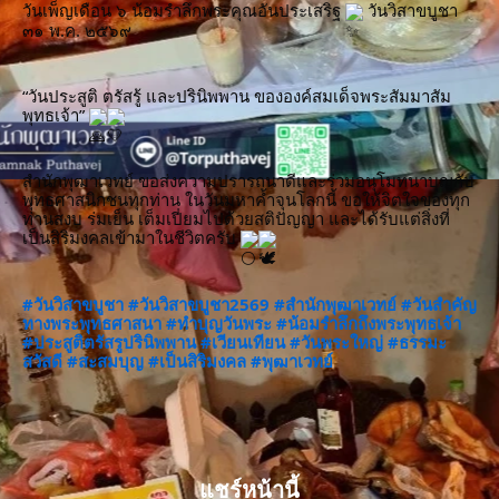
วันเพ็ญเดือน ๖ น้อมรำลึกพระคุณอันประเสริฐ 
 วันวิสาขบูชา 
๓๑ พ.ค. ๒๕๖๙
“วันประสูติ ตรัสรู้ และปรินิพพาน ขององค์สมเด็จพระสัมมาสัม
พุทธเจ้า” 
สำนักพุฒาเวทย์ ขอส่งความปรารถนาดีและร่วมอนุโมทนาบุญกับ
พุทธศาสนิกชนทุกท่าน ในวันมหาค้ำจุนโลกนี้ ขอให้จิตใจของทุก
ท่านสงบ ร่มเย็น เต็มเปี่ยมไปด้วยสติปัญญา และได้รับแต่สิ่งที่
เป็นสิริมงคลเข้ามาในชีวิตครับ 
#วันวิสาขบูชา
#วันวิสาขบูชา2569
#สำนักพุฒาเวทย์
#วันสำคัญ
ทางพระพุทธศาสนา
#ทำบุญวันพระ
#น้อมรำลึกถึงพระพุทธเจ้า
#ประสูติตรัสรูปรินิพพาน
#เวียนเทียน
#วันพระใหญ่
#ธรรมะ
สวัสดี
#สะสมบุญ
#เป็นสิริมงคล
#พุฒาเวทย์
แชร์หน้านี้