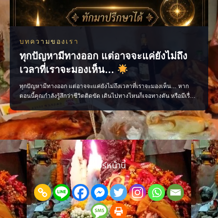
บทความของเรา
ทุกปัญหามีทางออก แต่อาจจะแค่ยังไม่ถึง
เวลาที่เราจะมองเห็น…
ทุกปัญหามีทางออก แต่อาจจะแค่ยังไม่ถึงเวลาที่เราจะมองเห็น… หาก
ตอนนี้คุณกำลังรู้สึกว่าชีวิตติดขัด เดินไปทางไหนก็เจอทางตัน หรือมีเรื่อง
สำคัญที่ต้องเลือก แต่ตัดสินใจไม่ถูกสักที อย่าเพิ่งหมดหวังนะครับ ลองเปิด
ใจให้คำทำนายช่วยชี้แนะแนวทาง เสริมกำลังใจ และเติมพลังบวก เพื่อให้
คุณพร้อมก้าวเดินต่อไปข้างห
แชร์หน้านี้