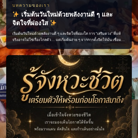
บทความของเรา
เริ่มต้นวันใหม่ด้วยพลังงานดี ๆ และ
จิตใจที่ผ่องใส
เริ่มต้นวันใหม่ด้วยพลังงานดี ๆ และจิตใจที่ผ่องใส การ “เสริมดวง” ที่แท้
จริงอาจไม่ใช่เรื่องไกลตัว… แต่เริ่มต้นง่าย ๆ จากการตั้งจิตให้มั่น เชื่อม
โยงพลังแห่งความศรัทธา ความหวัง และเจตนาดี เพื่อดึงดูดสิ่งดี ๆ เข้ามา
ในชีวิต ไม่ว่าจะเป็นการไหว้ขอพรสิ่งศักดิ์สิทธิ์ที่คุณเคารพ การสวดมนต์สั้