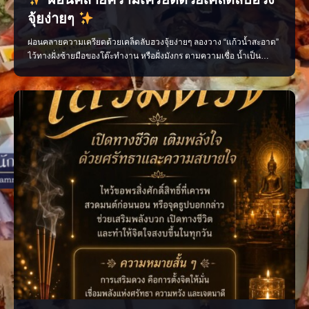
จุ้ยง่ายๆ
ผ่อนคลายความเครียดด้วยเคล็ดลับฮวงจุ้ยง่ายๆ ลองวาง “แก้วน้ำสะอาด”
ไว้ทางฝั่งซ้ายมือของโต๊ะทำงาน หรือฝั่งมังกร ตามความเชื่อ น้ำเป็น
ตัวแทนของพลังงานที่ไหลลื่น ช่วยเสริมความราบรื่นในการเจรจา เพิ่ม
โอกาสได้รับการสนับสนุน และสร้างบรรยากาศสงบระหว่างทำงาน ใคร
ช่วงนี้งานรุม งานเร่ง หรือเจรจาไม่ลงตัว…ลองย้ายแก้