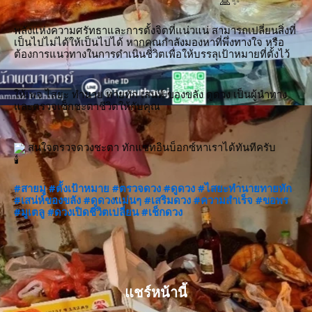
พลังแห่งความศรัทธาและการตั้งจิตที่แน่วแน่ สามารถเปลี่ยนสิ่งที่
เป็นไปไม่ได้ให้เป็นไปได้ หากคุณกำลังมองหาที่พึ่งทางใจ หรือ
ต้องการแนวทางในการดำเนินชีวิตเพื่อให้บรรลุเป้าหมายที่ตั้งไว้
ให้เพจ ไสยะ ทำนาย ทายทัก เสน่ห์ ของขลัง ดูดวง เป็นผู้นำทาง
และตรวจเช็กชะตาชีวิตให้กับคุณ
 สนใจตรวจดวงชะตา ทักแชทอินบ็อกซ์หาเราได้ทันทีครับ
#สายมู
#ตั้งเป้าหมาย
#ตรวจดวง
#ดูดวง
#ไสยะทำนายทายทัก
#เสน่ห์ของขลัง
#ดูดวงแม่นๆ
#เสริมดวง
#ความสำเร็จ
#ขอพร
#มูเตลู
#ดวงเปิดชีวิตเปลี่ยน
#เช็กดวง
แชร์หน้านี้