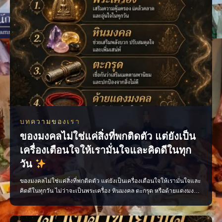
บทความของเรา
ของมงคลไม่ใช่แค่สิ่งที่พกติดตัว แต่ยังเป็น
เครื่องเตือนใจให้เรามั่นใจและคิดดีในทุก
วัน
ของมงคลไม่ใช่แค่สิ่งที่พกติดตัว แต่ยังเป็นเครื่องเตือนใจให้เรามั่นใจและ
คิดดีในทุกวัน ไม่ว่าจะเป็นพระเครื่อง หินมงคล ตะกรุด หรือด้ายแดงมงคล
เลือกสิ่งที่เหมาะกับตัวเอง พกด้วยความศรัทธา และตั้งใจทำสิ่งดี ๆ แล้ว
พลังใจดี ๆ จะค่อย ๆ ตามมา เพจ ไสยะ ทำนาย ทายทัก เสน่ห์ ของขลัง ดูด
วง #ของมงคล #ของมงคลพกติดตั