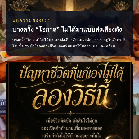
บทความของเรา
บางครั้ง “โอกาส” ไม่ได้มาแบบส่งเสียงดัง
บางครั้ง “โอกาส” ไม่ได้มาแบบส่งเสียงดัง แต่จะค่อย ๆ ปรากฏในจังหวะที่
ใช่ เมื่อเราเข้าใจจังหวะชีวิต มองเห็นแนวโน้มล่วงหน้า และเตรียม
ตัวอย่างมีสติ การตัดสินใจก็จะชัดเจนขึ้น พร้อมรับโอกาสใหม่ ๆ ด้วย
ความมั่นใจ เปิดมุมมองชีวิต ผ่านการทำนายและคำแนะนำที่ช่วยให้คุณ
วางแผนได้อย่างรอบคอบ ไสยะ ทำนาย ทายทัก เสน่ห