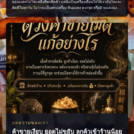
ของมงคลไม่ใช่แค่สิ่งที่พกติดตัว แต่ยังเป็นเครื่องเตือนใจให้เรามั่นใจและ
คิดดีในทุกวัน ไม่ว่าจะเป็นพระเครื่อง หินมงคล ตะกรุด หรือด้ายแดงมงคล
เลือกสิ่งที่เหมาะกับตัวเอง พกด้วยความศรัทธา และตั้งใจทำสิ่งดี ๆ แล้ว
พลังใจดี ๆ จะค่อย ๆ ตามมา เพจ ไสยะ ทำนาย ทายทัก เสน่ห์ ของขลัง ดูด
วง #ของมงคล #ของมงคลพกติดตั
บทความของเรา
ค้าขายเงียบ ยอดไม่ขยับ ลูกค้าเข้าร้านน้อย