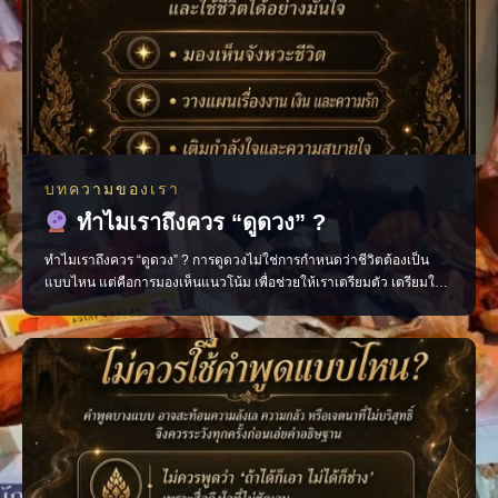
บทความของเรา
ทำไมเราถึงควร “ดูดวง” ?
ทำไมเราถึงควร “ดูดวง” ? การดูดวงไม่ใช่การกำหนดว่าชีวิตต้องเป็น
แบบไหน แต่คือการมองเห็นแนวโน้ม เพื่อช่วยให้เราเตรียมตัว เตรียมใจ
และตัดสินใจได้อย่างมีสติมากขึ้น มองเห็นจังหวะสำคัญของชีวิต วางแผน
เรื่องงาน การเงิน และความรัก เติมกำลังใจในวันที่รู้สึกสับสน ช่วยให้เดิน
หน้าต่อได้อย่างมั่นใจ เพราะเมื่อเรารู