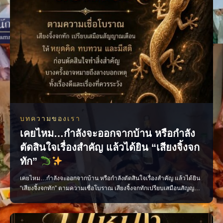
บทความของเรา
เคยไหม…กำลังจะออกจากบ้าน หรือกำลัง
ตัดสินใจเรื่องสำคัญ แล้วได้ยิน “เสียงจิ้งจก
ทัก”
เคยไหม…กำลังจะออกจากบ้าน หรือกำลังตัดสินใจเรื่องสำคัญ แล้วได้ยิน
“เสียงจิ้งจกทัก” ตามความเชื่อโบราณ เสียงจิ้งจกทักเปรียบเสมือนสัญญาณ
เตือนให้เราหยุดคิด ทบทวน และมีสติก่อนลงมือทำ บางครั้งอาจเป็นลาง
บอกเหตุ ทั้งเรื่องดีและเรื่องที่ควรระวัง แต่ไม่ว่าจะเชื่อมากน้อยเพียงใด สิ่ง
สำคัญที่สุดคือ “อย่าประมาท” แ