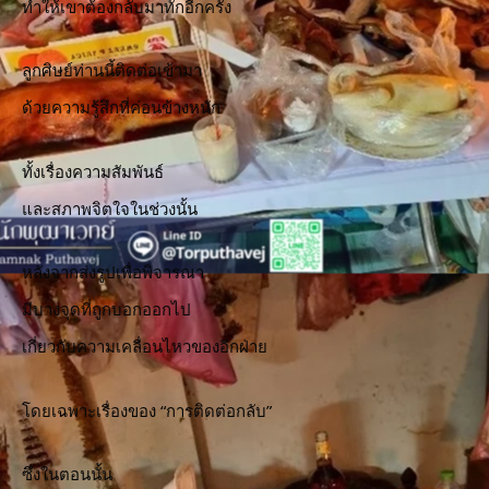
ทำให้เขาต้องกลับมาทักอีกครั้ง
ลูกศิษย์ท่านนี้ติดต่อเข้ามา
ด้วยความรู้สึกที่ค่อนข้างหนัก
ทั้งเรื่องความสัมพันธ์
และสภาพจิตใจในช่วงนั้น
หลังจากส่งรูปเพื่อพิจารณา
มีบางจุดที่ถูกบอกออกไป
เกี่ยวกับความเคลื่อนไหวของอีกฝ่าย
โดยเฉพาะเรื่องของ “การติดต่อกลับ”
ซึ่งในตอนนั้น