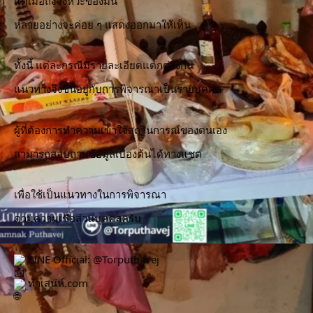
แต่เมื่อถึงจังหวะของมัน
หลายอย่างจะค่อย ๆ แสดงออกมาให้เห็น
ทั้งนี้ แต่ละกรณีมีรายละเอียดแตกต่างกัน
แนวทางจึงขึ้นอยู่กับการพิจารณาเป็นรายบุคคล
ผู้ที่ต้องการทำความเข้าใจสถานการณ์ของตนเอง
สามารถสอบถามข้อมูลเบื้องต้นได้ทางแชต
เพื่อใช้เป็นแนวทางในการพิจารณา
ตามความเชื่อส่วนบุคคลครับ
 LINE Official: @Torputhavej
 ทำเสน่ห์.com