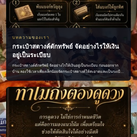
บทความของเรา
กระเป๋าสตางค์ดักทรัพย์ จัดอย่างไรให้เงิน
อยู่เป็นระเบียบ
กระเป๋าสตางค์ดักทรัพย์ จัดอย่างไรให้เงินอยู่เป็นระเบียบ ก่อนออกจาก
บ้าน ลองใช้เวลาเพียงเล็กน้อยจัดกระเป๋าสตางค์ให้สะอาดและเป็นระเบียบ
ตามความเชื่อถือว่าเป็นการเปิดทางรับพลังการเงินที่ดี • เก็บแบงก์ขวัญถุง
แยกไว้ ไม่ควรนำออกมาใช้ • เรียงธนบัตรไปในทิศทางเดียวกัน โดยหัน
หัวแบงก์เข้าด้านใน • นำใบเสร็จ บิลเ