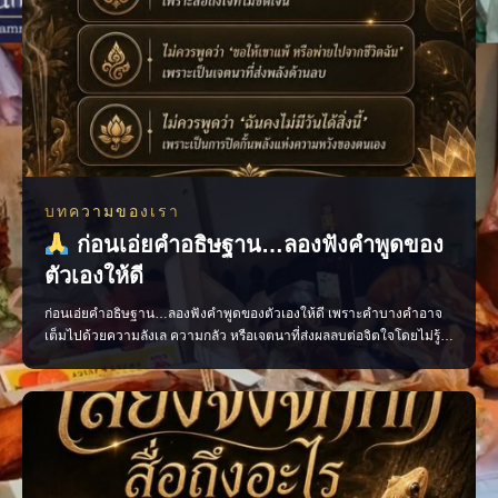
บทความของเรา
ก่อนเอ่ยคำอธิษฐาน…ลองฟังคำพูดของ
ตัวเองให้ดี
ก่อนเอ่ยคำอธิษฐาน…ลองฟังคำพูดของตัวเองให้ดี เพราะคำบางคำอาจ
เต็มไปด้วยความลังเล ความกลัว หรือเจตนาที่ส่งผลลบต่อจิตใจโดยไม่รู้
ตัว ควรอธิษฐานด้วยถ้อยคำที่ชัดเจน สุภาพ และเปี่ยมด้วยเจตนาดี เพื่อให้
ใจของเรามั่นคงและพร้อมก้าวไปสู่สิ่งที่ปรารถนา แล้วคุณเคยเผลอใช้คำ
พูดแบบไหนเวลาอธิษฐานบ้าง? #คำอธิษฐาน #พลัง