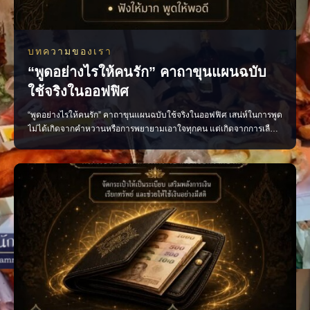
บทความของเรา
“พูดอย่างไรให้คนรัก” คาถาขุนแผนฉบับ
ใช้จริงในออฟฟิศ
“พูดอย่างไรให้คนรัก” คาถาขุนแผนฉบับใช้จริงในออฟฟิศ เสน่ห์ในการพูด
ไม่ได้เกิดจากคำหวานหรือการพยายามเอาใจทุกคน แต่เกิดจากการเลือก
ใช้คำพูดอย่างเหมาะสม น้ำเสียงนุ่มนวล และมีความจริงใจ หลักง่าย ๆ ที่
นำไปใช้ได้จริง พูดดีโดยไม่เสแสร้ง ชื่นชมอย่างจริงใจ รับฟังให้มาก และ
พูดให้พอดี เพียงเปลี่ยนวิธีสื่อสาร บรร