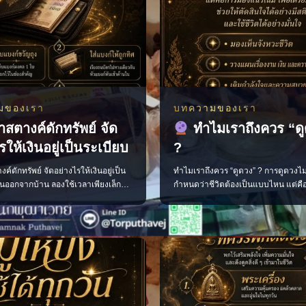
มของเรา
บทความของเรา
าสตางค์ดักทรัพย์ จัด
ทำไมเราถึงควร “ด
รให้เงินอยู่เป็นระเบียบ
?
ค์ดักทรัพย์ จัดอย่างไรให้เงินอยู่เป็น
ทำไมเราถึงควร “ดูดวง” ? การดูดวงไม
อนออกจากบ้าน ลองใช้เวลาเพียงเล็ก
กำหนดว่าชีวิตต้องเป็นแบบไหน แต่ค
ะเป๋าสตางค์ให้สะอาดและเป็นระเบียบ
เห็นแนวโน้ม เพื่อช่วยให้เราเตรียมตัว
่อถือว่าเป็นการเปิดทางรับพลังการ
และตัดสินใจได้อย่างมีสติมากขึ้น มอง
• เก็บแบงก์ขวัญถุงแยกไว้ ไม่ควรนำออก
สำคัญของชีวิต วางแผนเรื่องงาน การเ
ียงธนบัตรไปในทิศทางเดียวกัน โดยหัน
ความรัก เติมกำลังใจในวันที่รู้สึกสับสน
้าด้านใน • นำใบเสร็จ บิลเ
เดินหน้าต่อได้อย่างมั่นใจ เพราะเมื่อเร