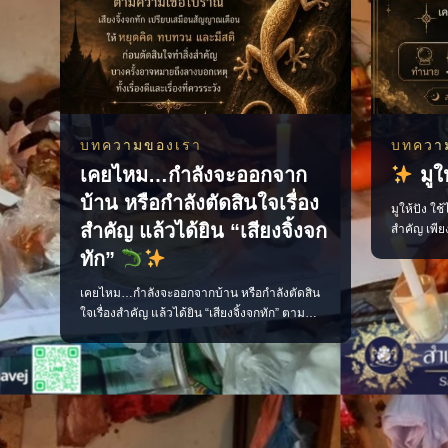
บทความของเรา
บทควา
เคยไหม…กำลังจะออกจาก
มูให
บ้าน หรือกำลังตัดสินใจเรื่อง
มูให้ปัง ใช
สำคัญ แล้วได้ยิน “เสียงจิ้งจก
สำคัญ เพีย
มั่นใจ และเ
ทัก”
ชีวิตประจำว
การเงิน คว
เคยไหม…กำลังจะออกจากบ้าน หรือกำลังตัดสิน
ต้นได้จาก 
ใจเรื่องสำคัญ แล้วได้ยิน “เสียงจิ้งจกทัก” ตาม
สายมูแบบเข
ความเชื่อโบราณ เสียงจิ้งจกทักเปรียบเสมือน
สัญญาณเตือนให้เราหยุดคิด ทบทวน และมีสติ
ก่อนลงมือทำ บางครั้งอาจเป็นลางบอกเหตุ ทั้ง
เรื่องดีและเรื่องที่ควรระวัง แต่ไม่ว่าจะเชื่อมาก
น้อยเพียงใด สิ่งสำคัญที่สุดคือ “อย่าประมาท” แ