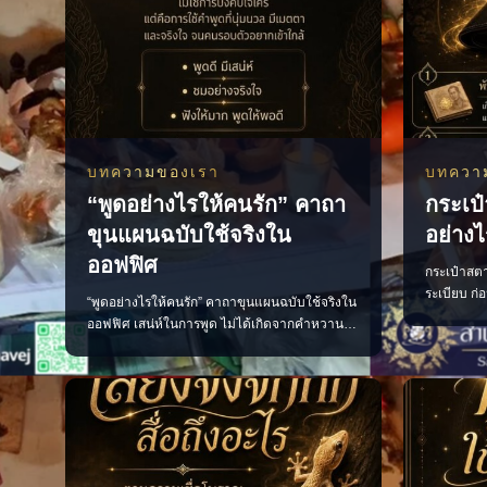
บทความของเรา
บทควา
“พูดอย่างไรให้คนรัก” คาถา
กระเป๋
ขุนแผนฉบับใช้จริงใน
อย่างไ
ออฟฟิศ
กระเป๋าสตาง
ระเบียบ ก่
“พูดอย่างไรให้คนรัก” คาถาขุนแผนฉบับใช้จริงใน
น้อยจัดกร
ออฟฟิศ เสน่ห์ในการพูด ไม่ได้เกิดจากคำหวาน
ตามความเชื
หรือการพยายามเอาใจทุกคน แต่เกิดจากการเลือก
เงินที่ดี 
ใช้คำพูดอย่างเหมาะสม น้ำเสียงนุ่มนวล และมี
มาใช้ • เร
ความจริงใจ หลักง่าย ๆ ที่นำไปใช้ได้จริง พูดดีโดย
หัวแบงก์เข
ไม่เสแสร้ง ชื่นชมอย่างจริงใจ รับฟังให้มาก และ
พูดให้พอดี เพียงเปลี่ยนวิธีสื่อสาร บรร