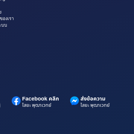
ข
รของเรา
ระบบ
Facebook คลิก
ส่งข้อความ
j
ไสยะ พุฒาเวทย์
ไสยะ พุฒาเวทย์