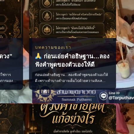
บทความของเรา
ูดวง”
ก่อนเอ่ยคำอธิษฐาน…ลอง
ฟังคำพูดของตัวเองให้ดี
่ใช่การ
ก่อนเอ่ยคำอธิษฐาน…ลองฟังคำพูดของตัวเองให้
ือการมอง
ดี เพราะคำบางคำอาจเต็มไปด้วยความลังเล
 เตรียมใจ
ความกลัว หรือเจตนาที่ส่งผลลบต่อจิตใจโดยไม่รู้
เห็นจังหวะ
ตัว ควรอธิษฐานด้วยถ้อยคำที่ชัดเจน สุภาพ และ
งิน และ
เปี่ยมด้วยเจตนาดี เพื่อให้ใจของเรามั่นคงและ
 ช่วยให้
พร้อมก้าวไปสู่สิ่งที่ปรารถนา แล้วคุณเคยเผลอใช้
ารู
คำพูดแบบไหนเวลาอธิษฐานบ้าง? #คำอธิษฐาน
#พลัง