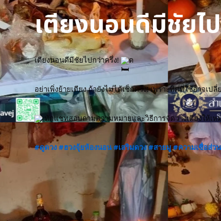
เตียงนอนดีมีชัยไป
เตียงนอนดีมีชัยไปกว่าครึ่ง! 
ด
อย่าเพิ่งย้ายเตียง ถ้ายังไม่ได้เช็กดวง! เพราะทิศที่ใช่อาจเ
 ทักแชทสอบถามความหมายและวิธีการจัดวางเตียงให้เหมา
#ดูดวง
#ฮวงจุ้ยห้องนอน
#เสริมดวง
#สายมู
#ความเชื่อส่ว