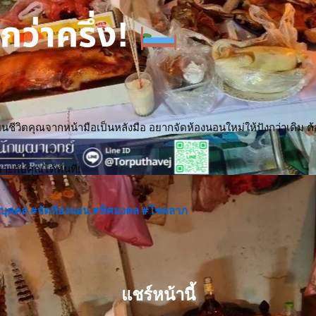
กว่าครึ่ง!
ปลี่ยนชีวิตคุณจากหน้ามือเป็นหลังมือ อยากจัดห้องนอนใหม่ให้ปังกว่าเดิม ต
ะกับคุณได้ทันที!
นบุคคล
#จัดห้องนอน
#ทิศมงคล
#โชคลาภ
แชร์หน้านี้