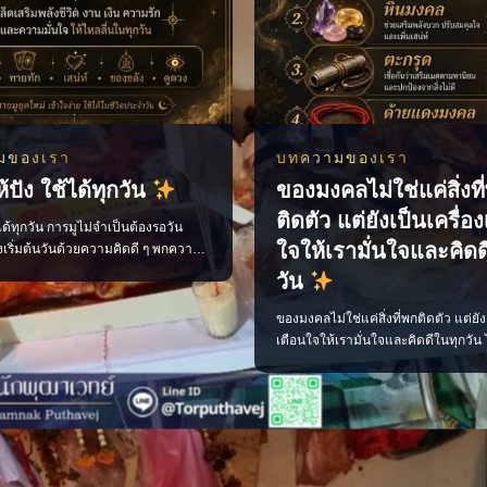
มของเรา
บทความของเรา
้ปัง ใช้ได้ทุกวัน
ของมงคลไม่ใช่แค่สิ่งที
ติดตัว แต่ยังเป็นเครื่อ
้ได้ทุกวัน การมูไม่จำเป็นต้องรอวัน
ใจให้เรามั่นใจและคิดด
งเริ่มต้นวันด้วยความคิดดี ๆ พกความ
ลือกใช้พลังที่เหมาะกับตัวเอง ก็ช่วยให้
วัน
ันไหลลื่นขึ้นได้ ไม่ว่าจะเป็นเรื่องงาน
ามรัก หรือโอกาสใหม่ ๆ ทุกอย่างเริ่ม
ของมงคลไม่ใช่แค่สิ่งที่พกติดตัว แต่ยัง
“พลังใจ” ของเราเอง ติดตามเรื่องราว
เตือนใจให้เรามั่นใจและคิดดีในทุกวัน 
้าใจง่าย พร้อ
เป็นพระเครื่อง หินมงคล ตะกรุด หรือด
มงคล เลือกสิ่งที่เหมาะกับตัวเอง พกด
ศรัทธา และตั้งใจทำสิ่งดี ๆ แล้วพลังใจ
ๆ ตามมา เพจ ไสยะ ทำนาย ทายทัก เสน
ขลัง ดูดวง #ของมงคล #ของมงคลพกติ