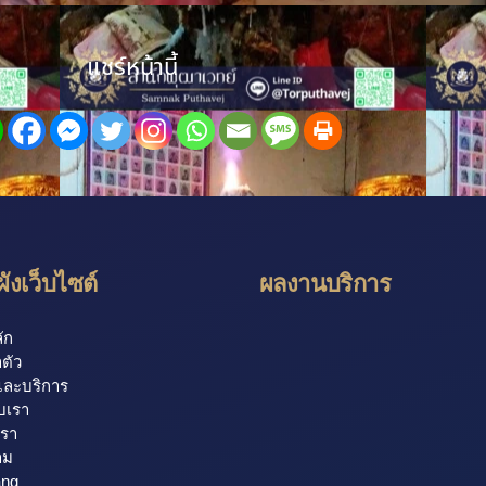
แชร์หน้านี้
ังเว็บไซต์
ผลงานบริการ
ัก
ตัว
และบริการ
ับเรา
เรา
าม
ang