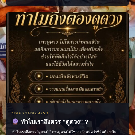
ตามความเชื่อถือว่าเป็นการเปิดทางรับพลังการเงินที่ดี • เก็บแบงก์ขวัญถุง
แยกไว้ ไม่ควรนำออกมาใช้ • เรียงธนบัตรไปในทิศทางเดียวกัน โดยหัน
หัวแบงก์เข้าด้านใน • นำใบเสร็จ บิลเ
บทความของเรา
ทำไมเราถึงควร “ดูดวง” ?
ทำไมเราถึงควร “ดูดวง” ? การดูดวงไม่ใช่การกำหนดว่าชีวิตต้องเป็น