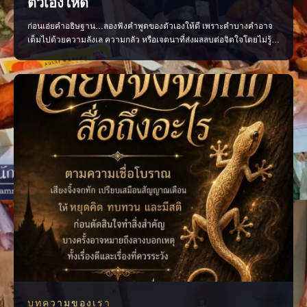
ตัวเองให้ดี
ก่อนเอ่ยคำอธิษฐาน…ลองฟังคำพูดของตัวเองให้ดี เพราะคำบางคำอาจ
เต็มไปด้วยความลังเล ความกลัว หรือเจตนาที่ส่งผลลบต่อจิตใจโดยไม่รู้
ตัว ควรอธิษฐานด้วยถ้อยคำที่ชัดเจน สุภาพ และเปี่ยมด้วยเจตนาดี เพื่อให้
ใจของเรามั่นคงและพร้อมก้าวไปสู่สิ่งที่ปรารถนา แล้วคุณเคยเผลอใช้คำ
พูดแบบไหนเวลาอธิษฐานบ้าง? #คำอธิษฐาน #พลัง
บทความของเรา