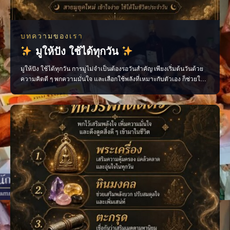
บทความของเรา
มูให้ปัง ใช้ได้ทุกวัน
มูให้ปัง ใช้ได้ทุกวัน การมูไม่จำเป็นต้องรอวันสำคัญ เพียงเริ่มต้นวันด้วย
ความคิดดี ๆ พกความมั่นใจ และเลือกใช้พลังที่เหมาะกับตัวเอง ก็ช่วยให้
ชีวิตประจำวันไหลลื่นขึ้นได้ ไม่ว่าจะเป็นเรื่องงาน การเงิน ความรัก หรือ
โอกาสใหม่ ๆ ทุกอย่างเริ่มต้นได้จาก “พลังใจ” ของเราเอง ติดตามเรื่องราว
สายมูแบบเข้าใจง่าย พร้อ