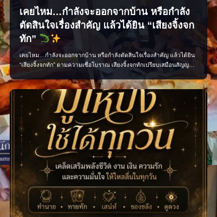
เคยไหม…กำลังจะออกจากบ้าน หรือกำลัง
ตัดสินใจเรื่องสำคัญ แล้วได้ยิน “เสียงจิ้งจก
ทัก”
เคยไหม…กำลังจะออกจากบ้าน หรือกำลังตัดสินใจเรื่องสำคัญ แล้วได้ยิน
“เสียงจิ้งจกทัก” ตามความเชื่อโบราณ เสียงจิ้งจกทักเปรียบเสมือนสัญญาณ
เตือนให้เราหยุดคิด ทบทวน และมีสติก่อนลงมือทำ บางครั้งอาจเป็นลาง
บอกเหตุ ทั้งเรื่องดีและเรื่องที่ควรระวัง แต่ไม่ว่าจะเชื่อมากน้อยเพียงใด สิ่ง
สำคัญที่สุดคือ “อย่าประมาท” แ