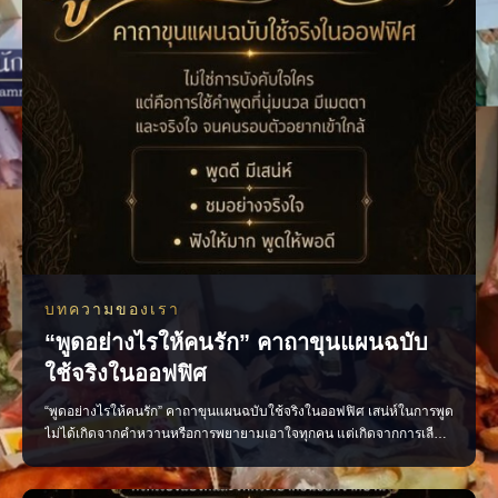
บทความของเรา
“พูดอย่างไรให้คนรัก” คาถาขุนแผนฉบับ
ใช้จริงในออฟฟิศ
“พูดอย่างไรให้คนรัก” คาถาขุนแผนฉบับใช้จริงในออฟฟิศ เสน่ห์ในการพูด
ไม่ได้เกิดจากคำหวานหรือการพยายามเอาใจทุกคน แต่เกิดจากการเลือก
ใช้คำพูดอย่างเหมาะสม น้ำเสียงนุ่มนวล และมีความจริงใจ หลักง่าย ๆ ที่
นำไปใช้ได้จริง พูดดีโดยไม่เสแสร้ง ชื่นชมอย่างจริงใจ รับฟังให้มาก และ