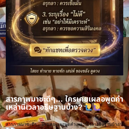
สารภาพมาซะดีๆ… ใครเคยเผลอพูดคำ
เหล่านี้เวลาอธิษฐานบ้าง?
สารภาพมาซะดีๆ… ใครเคยเผลอพูดคำเหล่านี้เวลาอธิษฐานบ้าง? 