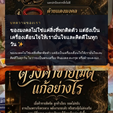
บทความของเรา
ของมงคลไม่ใช่แค่สิ่งที่พกติดตัว แต่ยังเป็น
เครื่องเตือนใจให้เรามั่นใจและคิดดีในทุก
วัน
ของมงคลไม่ใช่แค่สิ่งที่พกติดตัว แต่ยังเป็นเครื่องเตือนใจให้เรามั่นใจและ
คิดดีในทุกวัน ไม่ว่าจะเป็นพระเครื่อง หินมงคล ตะกรุด หรือด้ายแดงมงคล
เลือกสิ่งที่เหมาะกับตัวเอง พกด้วยความศรัทธา และตั้งใจทำสิ่งดี ๆ แล้ว
พลังใจดี ๆ จะค่อย ๆ ตามมา เพจ ไสยะ ทำนาย ทายทัก เสน่ห์ ของขลัง ดูด
วง #ของมงคล #ของมงคลพกติดตั