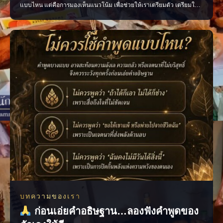
แบบไหน แต่คือการมองเห็นแนวโน้ม เพื่อช่วยให้เราเตรียมตัว เตรียมใจ
และตัดสินใจได้อย่างมีสติมากขึ้น มองเห็นจังหวะสำคัญของชีวิต วางแผน
เรื่องงาน การเงิน และความรัก เติมกำลังใจในวันที่รู้สึกสับสน ช่วยให้เดิน
หน้าต่อได้อย่างมั่นใจ เพราะเมื่อเรารู
บทความของเรา
ก่อนเอ่ยคำอธิษฐาน…ลองฟังคำพูดของ