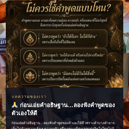
หน้าต่อได้อย่างมั่นใจ เพราะเมื่อเรารู
บทความของเรา
ก่อนเอ่ยคำอธิษฐาน…ลองฟังคำพูดของ
ตัวเองให้ดี
ก่อนเอ่ยคำอธิษฐาน…ลองฟังคำพูดของตัวเองให้ดี เพราะคำบางคำอาจ
เต็มไปด้วยความลังเล ความกลัว หรือเจตนาที่ส่งผลลบต่อจิตใจโดยไม่รู้