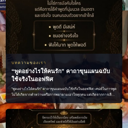
บทความของเรา
“พูดอย่างไรให้คนรัก” คาถาขุนแผนฉบับ
ใช้จริงในออฟฟิศ
“พูดอย่างไรให้คนรัก” คาถาขุนแผนฉบับใช้จริงในออฟฟิศ เสน่ห์ในการพูด
ไม่ได้เกิดจากคำหวานหรือการพยายามเอาใจทุกคน แต่เกิดจากการเลือก
ใช้คำพูดอย่างเหมาะสม น้ำเสียงนุ่มนวล และมีความจริงใจ หลักง่าย ๆ ที่
นำไปใช้ได้จริง พูดดีโดยไม่เสแสร้ง ชื่นชมอย่างจริงใจ รับฟังให้มาก และ
พูดให้พอดี เพียงเปลี่ยนวิธีสื่อสาร บรร