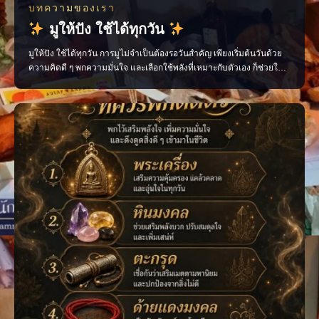
บทความของเรา
มูให้ปัง ใช้ได้ทุกวัน
มูให้ปัง ใช้ได้ทุกวัน การมูไม่จำเป็นต้องรอวันสำคัญ เพียงเริ่มต้นวันด้วย
ความคิดดี ๆ พกความมั่นใจ และเลือกใช้พลังที่เหมาะกับตัวเอง ก็ช่วยให้
ชีวิตประจำวันไหลลื่นขึ้นได้ ไม่ว่าจะเป็นเรื่องงาน การเงิน ความรัก หรือ
โอกาสใหม่ ๆ ทุกอย่างเริ่มต้นได้จาก “พลังใจ” ของเราเอง ติดตามเรื่องราว
สายมูแบบเข้าใจง่าย พร้อ