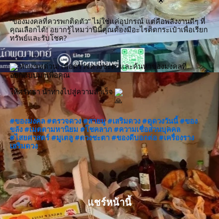
“ของมงคลที่ควรพกติดตัว” ไม่ใช่แค่อุปกรณ์ แต่คือพลังงานดีๆ ที่
คุณเลือกได้! อยากรู้ไหมว่าปีนี้คุณต้องมีอะไรติดกระเป๋าเพื่อเรียก
ทรัพย์และรับโชค?
 ทักแชทด่วน! เพื่อตรวจดวงชะตาและค้นหาของมงคลที่
ออกแบบมาเพื่อคุณ
ให้ศรัทธา นำทางไปสู่ความสำเร็จ 
#ของมงคล
#ตรวจดวง
#สายมู
#เสริมดวง
#ดูดวงวันนี้
#ของ
ขลัง
#เมตตามหานิยม
#โชคลาภ
#ความเชื่อส่วนบุคคล
#ไสยศาสตร์
#มูเตลู
#ดวงชะตา
#ของดีบอกต่อ
#เครื่องราง
เสริมดวง
แชร์หน้านี้