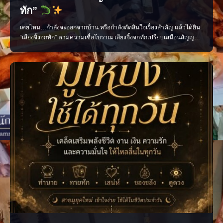
ทัก”
เคยไหม…กำลังจะออกจากบ้าน หรือกำลังตัดสินใจเรื่องสำคัญ แล้วได้ยิน
“เสียงจิ้งจกทัก” ตามความเชื่อโบราณ เสียงจิ้งจกทักเปรียบเสมือนสัญญาณ
เตือนให้เราหยุดคิด ทบทวน และมีสติก่อนลงมือทำ บางครั้งอาจเป็นลาง
บอกเหตุ ทั้งเรื่องดีและเรื่องที่ควรระวัง แต่ไม่ว่าจะเชื่อมากน้อยเพียงใด สิ่ง
สำคัญที่สุดคือ “อย่าประมาท” แ