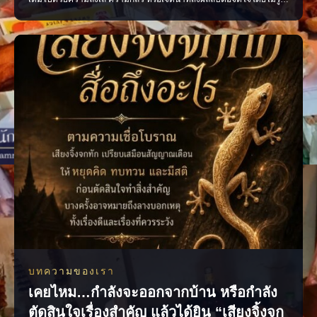
ตัว ควรอธิษฐานด้วยถ้อยคำที่ชัดเจน สุภาพ และเปี่ยมด้วยเจตนาดี เพื่อให้
ใจของเรามั่นคงและพร้อมก้าวไปสู่สิ่งที่ปรารถนา แล้วคุณเคยเผลอใช้คำ
พูดแบบไหนเวลาอธิษฐานบ้าง? #คำอธิษฐาน #พลัง
บทความของเรา
เคยไหม…กำลังจะออกจากบ้าน หรือกำลัง
ตัดสินใจเรื่องสำคัญ แล้วได้ยิน “เสียงจิ้งจก