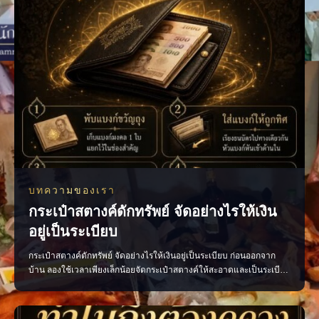
บทความของเรา
กระเป๋าสตางค์ดักทรัพย์ จัดอย่างไรให้เงิน
อยู่เป็นระเบียบ
กระเป๋าสตางค์ดักทรัพย์ จัดอย่างไรให้เงินอยู่เป็นระเบียบ ก่อนออกจาก
บ้าน ลองใช้เวลาเพียงเล็กน้อยจัดกระเป๋าสตางค์ให้สะอาดและเป็นระเบียบ
ตามความเชื่อถือว่าเป็นการเปิดทางรับพลังการเงินที่ดี • เก็บแบงก์ขวัญถุง
แยกไว้ ไม่ควรนำออกมาใช้ • เรียงธนบัตรไปในทิศทางเดียวกัน โดยหัน
หัวแบงก์เข้าด้านใน • นำใบเสร็จ บิลเ