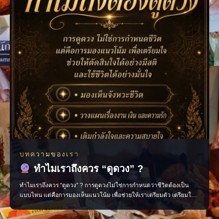
บทความของเรา
ทำไมเราถึงควร “ดูดวง” ?
ทำไมเราถึงควร “ดูดวง” ? การดูดวงไม่ใช่การกำหนดว่าชีวิตต้องเป็น
แบบไหน แต่คือการมองเห็นแนวโน้ม เพื่อช่วยให้เราเตรียมตัว เตรียมใจ
และตัดสินใจได้อย่างมีสติมากขึ้น มองเห็นจังหวะสำคัญของชีวิต วางแผน
เรื่องงาน การเงิน และความรัก เติมกำลังใจในวันที่รู้สึกสับสน ช่วยให้เดิน