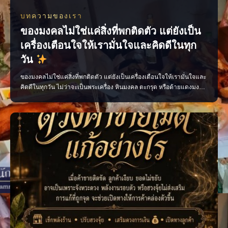
บทความของเรา
ของมงคลไม่ใช่แค่สิ่งที่พกติดตัว แต่ยังเป็น
เครื่องเตือนใจให้เรามั่นใจและคิดดีในทุก
วัน
ของมงคลไม่ใช่แค่สิ่งที่พกติดตัว แต่ยังเป็นเครื่องเตือนใจให้เรามั่นใจและ
คิดดีในทุกวัน ไม่ว่าจะเป็นพระเครื่อง หินมงคล ตะกรุด หรือด้ายแดงมงคล
เลือกสิ่งที่เหมาะกับตัวเอง พกด้วยความศรัทธา และตั้งใจทำสิ่งดี ๆ แล้ว
พลังใจดี ๆ จะค่อย ๆ ตามมา เพจ ไสยะ ทำนาย ทายทัก เสน่ห์ ของขลัง ดูด
วง #ของมงคล #ของมงคลพกติดตั