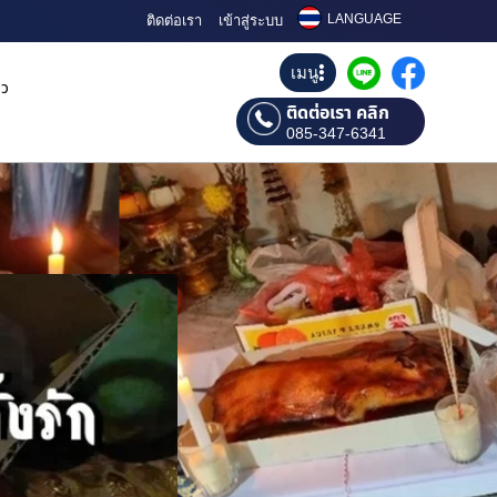
LANGUAGE
ติดต่อเรา
เข้าสู่ระบบ
เมนู
ิว
ติดต่อเรา คลิก
085-347-6341